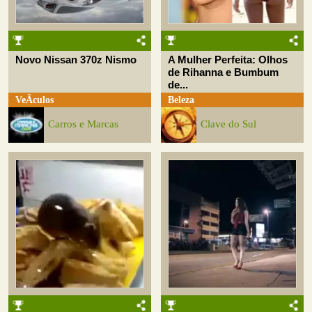
Novo Nissan 370z Nismo
A Mulher Perfeita: Olhos
de Rihanna e Bumbum
de...
VeÃ­culos
Beleza
Carros e Marcas
Clave do Sul