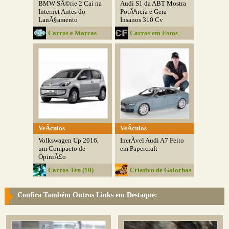
BMW SÃ©rie 2 Cai na
Audi S1 da ABT Mostra
Internet Antes do
PotÃªncia e Gera
LanÃ§amento
Insanos 310 Cv
Carros e Marcas
Carros em Fotos
VeÃ­culos
VeÃ­culos
Volkswagen Up 2016,
IncrÃ­vel Audi A7 Feito
um Compacto de
em Papercraft
OpiniÃ£o
Carros Ten (10)
Criativo de Galochas
Confira Também Outros Links em Destaque: