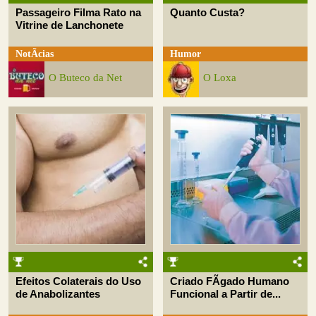
Passageiro Filma Rato na
Quanto Custa?
Vitrine de Lanchonete
NotÃ­cias
Humor
O Buteco da Net
O Loxa
Efeitos Colaterais do Uso
Criado FÃ­gado Humano
de Anabolizantes
Funcional a Partir de...