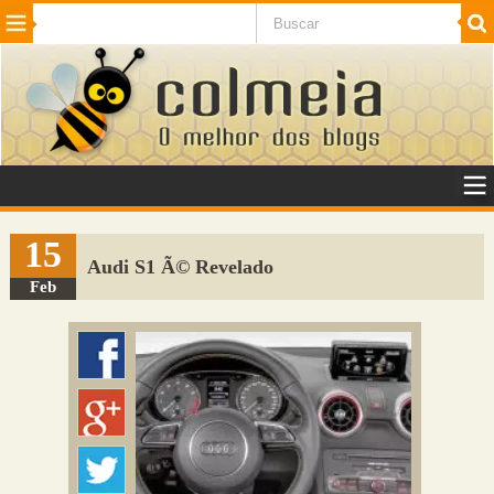
Beleza
Cinema e TV
Curiosidades
Esportes
Humor
Internet
Jogos
NotÃ­cias
Planeta
SaÃºde
Tecnologia
VeÃ­culos
Adulto
Sugerir Link
15
Audi S1 Ã© Revelado
Adicionar Blog
Feb
Colmeia Exchange
Perguntas Frequentes
Sobre
Contato