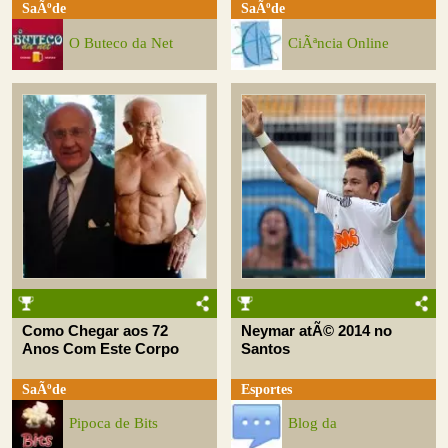
SaÃºde
SaÃºde
O Buteco da Net
CiÃªncia Online
Como Chegar aos 72
Neymar atÃ© 2014 no
Anos Com Este Corpo
Santos
SaÃºde
Esportes
Pipoca de Bits
Blog da