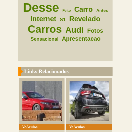
Desse
Carro
Antes
Feito
Internet
Revelado
S1
Carros
Audi
Fotos
Apresentacao
Sensacional
Links Relacionados
VeÃ­culos
VeÃ­culos