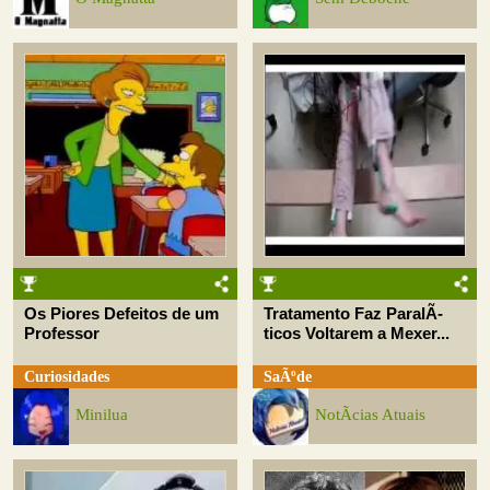
Os Piores Defeitos de um
Tratamento Faz ParalÃ­
Professor
ticos Voltarem a Mexer...
Curiosidades
SaÃºde
Minilua
NotÃ­cias Atuais