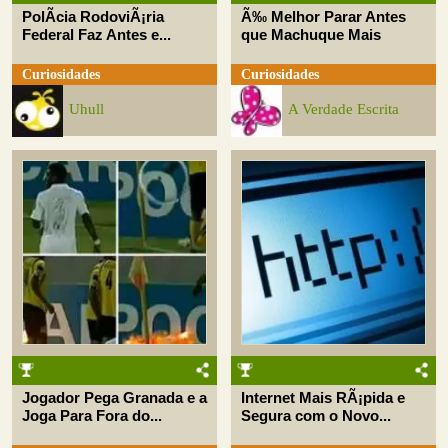
PolÃ­cia RodoviÃ¡ria
Ã‰ Melhor Parar Antes
Federal Faz Antes e...
que Machuque Mais
Curiosidades
Curiosidades
Uhull
A Verdade Escrita
Jogador Pega Granada e a
Internet Mais RÃ¡pida e
Joga Para Fora do...
Segura com o Novo...