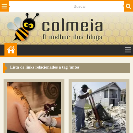
Beleza
Cinema e TV
Curiosidades
Esportes
Humor
Internet
Jogos
NotÃ­cias
Planeta
SaÃºde
Tecnologia
VeÃ­culos
Adulto
Sugerir Link
Lista de links relacionados a tag '
antes
'
Adicionar Blog
Colmeia Exchange
Perguntas Frequentes
Sobre
Contato