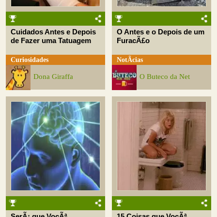
Cuidados Antes e Depois
O Antes e o Depois de um
de Fazer uma Tatuagem
FuracÃ£o
Curiosidades
NotÃ­cias
Dona Giraffa
O Buteco da Net
SerÃ¡ que VocÃª
15 Coisas que VocÃª