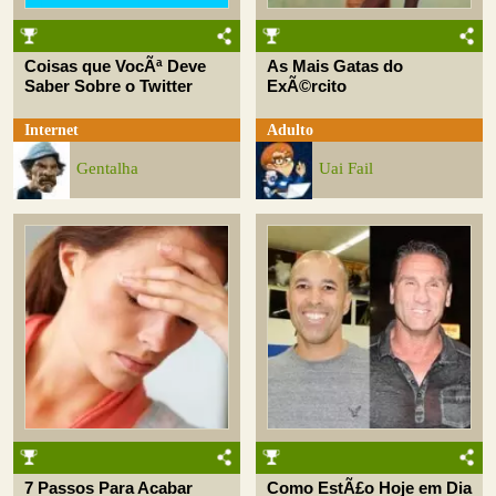
Coisas que VocÃª Deve
As Mais Gatas do
Saber Sobre o Twitter
ExÃ©rcito
Internet
Adulto
Gentalha
Uai Fail
7 Passos Para Acabar
Como EstÃ£o Hoje em Dia