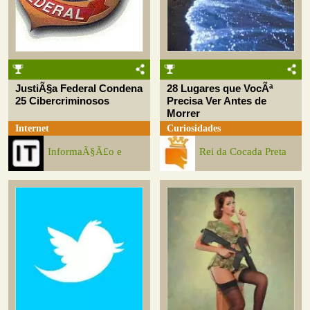
JustiÃ§a Federal Condena
28 Lugares que VocÃª
25 Cibercriminosos
Precisa Ver Antes de
Morrer
Internet
Curiosidades
InformaÃ§Ã£o e
Rei da Cocada Preta