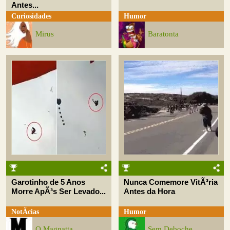
Antes...
Curiosidades
Humor
Mirus
Baratonta
Garotinho de 5 Anos
Nunca Comemore VitÃ³ria
Morre ApÃ³s Ser Levado...
Antes da Hora
NotÃ­cias
Humor
O Magnatta
Sem Deboche