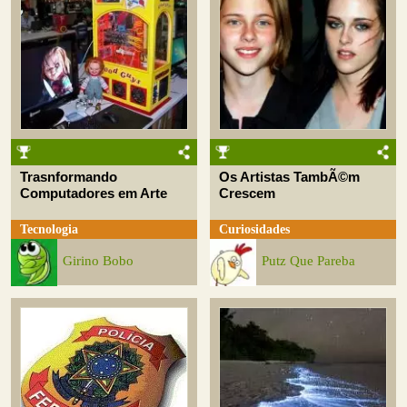
Trasnformando
Os Artistas TambÃ©m
Computadores em Arte
Crescem
Tecnologia
Curiosidades
Girino Bobo
Putz Que Pareba