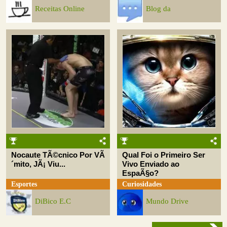
Receitas Online
Blog da
Nocaute TÃ©cnico Por VÃ
Qual Foi o Primeiro Ser
´mito, JÃ¡ Viu...
Vivo Enviado ao
EspaÃ§o?
Esportes
Curiosidades
DiBico E.C
Mundo Drive