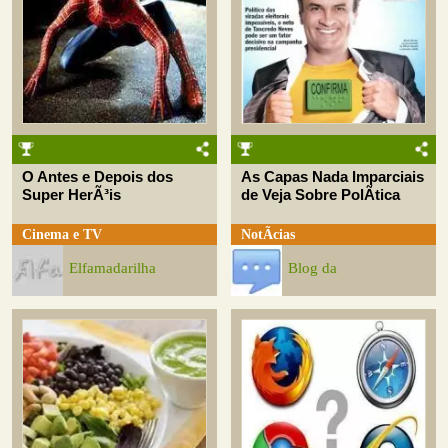
O Antes e Depois dos
As Capas Nada Imparciais
Super HerÃ³is
de Veja Sobre PolÃ­tica
Cinema e TV
NotÃ­cias
Elfamadarilha
Blog da