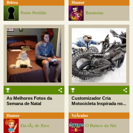
Beleza
Humor
Ponto Perdido
Baratonta
As Melhores Fotos da
Customizador Cria
Semana de Natal
Motocicleta Inspirada no...
Humor
VeÃ­culos
Ela tÃ¡ de Xico
O Buteco da Net