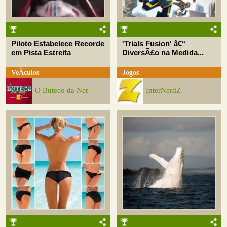
Piloto Estabelece Recorde
'Trials Fusion' â€“
em Pista Estreita
DiversÃ£o na Medida...
VeÃ­culos
Jogos
O Buteco da Net
InterNerdZ