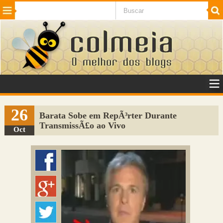
Beleza
Cinema e TV
Curiosidades
Esportes
Humor
Internet
Jogos
NotÃ­cias
Planeta
SaÃºde
Tecnologia
VeÃ­culos
Adulto
Sugerir Link
26
Barata Sobe em RepÃ³rter Durante
TransmissÃ£o ao Vivo
Adicionar Blog
Oct
Colmeia Exchange
Perguntas Frequentes
Sobre
Contato