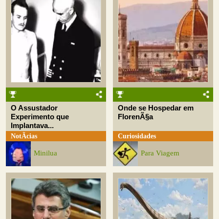
O Assustador
Onde se Hospedar em
Experimento que
FlorenÃ§a
Implantava...
NotÃ­cias
Curiosidades
Minilua
Para Viagem