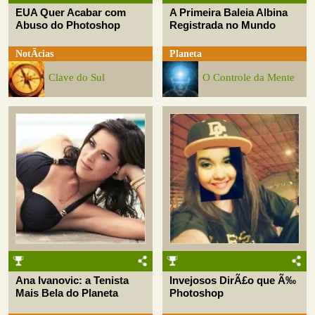
EUA Quer Acabar com
A Primeira Baleia Albina
Abuso do Photoshop
Registrada no Mundo
NotÃ­cias
Planeta
Clave do Sul
O Controle da Mente
Ana Ivanovic: a Tenista
Invejosos DirÃ£o que Ã‰
Mais Bela do Planeta
Photoshop