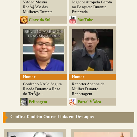
VÃ­deo Mostra
Jogador Atropela Garota
ReaÃ§Ã£o das
no Basquete Durante
Mulheres Durante...
Enterrada
Clave do Sul
YouTube
Humor
Humor
Gordinho NÃ£o Segura
Reporter Apanha de
Risada Durante a Reza
Mulher Durante
do TerÃ§o...
Reportagem
Felinagem
Portal VÃ­deo
Confira Também Outros Links em Destaque: