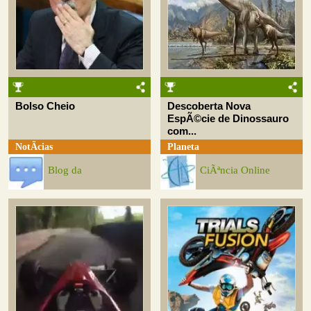
Bolso Cheio
Descoberta Nova
EspÃ©cie de Dinossauro
com...
NotÃ­cias
Planeta
Blog da
CiÃªncia Online