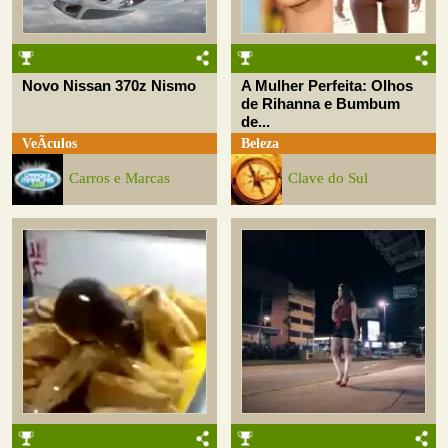
Novo Nissan 370z Nismo
A Mulher Perfeita: Olhos
de Rihanna e Bumbum
de...
VeÃ­culos
Beleza
Carros e Marcas
Clave do Sul