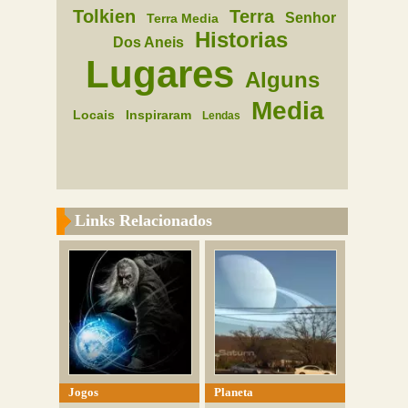
Tolkien
Terra
Senhor
Terra Media
Historias
Dos Aneis
Lugares
Alguns
Media
Locais
Inspiraram
Lendas
Links Relacionados
Jogos
Planeta