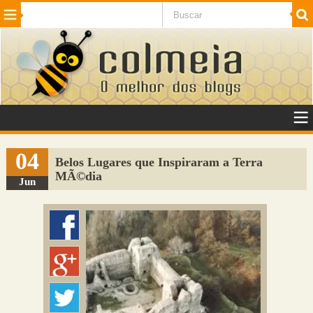
Beleza
Cinema e TV
Curiosidades
Esportes
Humor
Internet
Jogos
NotÃ­cias
Planeta
SaÃºde
Tecnologia
VeÃ­culos
Adulto
Sugerir Link
04
Belos Lugares que Inspiraram a Terra
MÃ©dia
Adicionar Blog
Jun
Colmeia Exchange
Perguntas Frequentes
Sobre
Contato