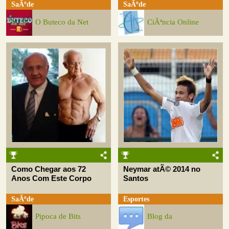
SaÃºde
SaÃºde
O Buteco da Net
CiÃªncia Online
Como Chegar aos 72
Neymar atÃ© 2014 no
Anos Com Este Corpo
Santos
SaÃºde
Esportes
Pipoca de Bits
Blog da