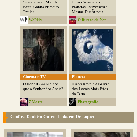
'Guardians of Middle-
Como Seria se os
Earth' Ganha Primeiro
Planetas Estivessem a
Trailer
Mesma DistÃ¢ncia...
WePl4y
O Buteco da Net
Cinema e TV
Planeta
O Hobbit Ã© Melhor
NASA Revela a Beleza
que o Senhor dos Aneis?
dos Locais Mais Frios
da Terra
7 Marte
Photografia
Confira Também Outros Links em Destaque: