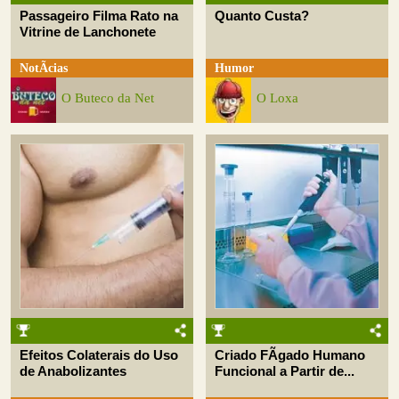
Passageiro Filma Rato na
Quanto Custa?
Vitrine de Lanchonete
NotÃ­cias
Humor
O Buteco da Net
O Loxa
Efeitos Colaterais do Uso
Criado FÃ­gado Humano
de Anabolizantes
Funcional a Partir de...