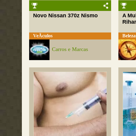
Novo Nissan 370z Nismo
A Mul
Riha
VeÃ­culos
Beleza
Carros e Marcas