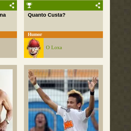
 na
Quanto Custa?
Humor
O Loxa