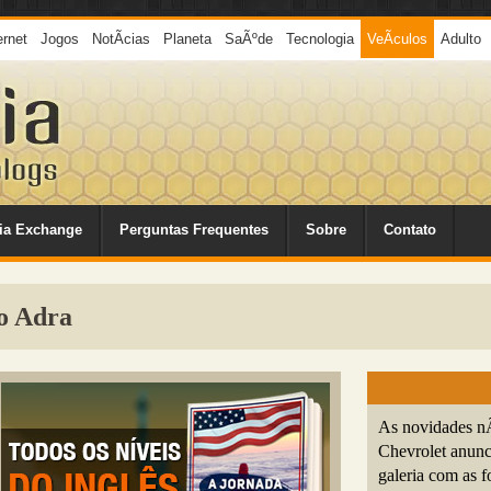
ernet
Jogos
NotÃ­cias
Planeta
SaÃºde
Tecnologia
VeÃ­culos
Adulto
ia Exchange
Perguntas Frequentes
Sobre
Contato
o Adra
As novidades n
Chevrolet anunc
galeria com as f