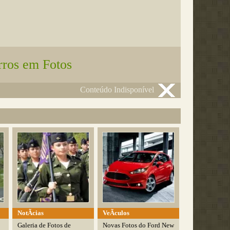
rros em Fotos
Conteúdo Indisponível
NotÃ­cias
VeÃ­culos
Galeria de Fotos de
Novas Fotos do Ford New