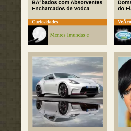
BÃªbados com Absorventes
Doma
Encharcados de Vodca
do Fi
Curiosidades
VeÃ­cu
Mentes Imundas e