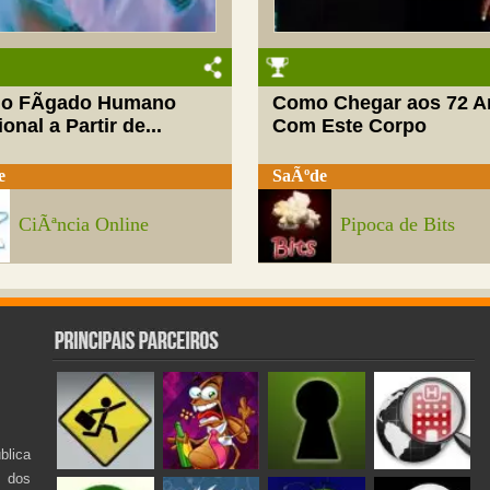
do FÃ­gado Humano
Como Chegar aos 72 A
onal a Partir de...
Com Este Corpo
e
SaÃºde
CiÃªncia Online
Pipoca de Bits
lica
s dos