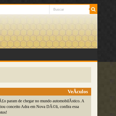
VeÃ­culos
Ã£o param de chegar no mundo automobilÃ­stico. A
iou conceito Adra em Nova DÃ©li, confira essa
otos!