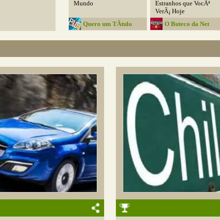
Mundo
Estranhos que VocÃª
VerÃ¡ Hoje
Quero um TÃ­tulo
O Buteco da Net