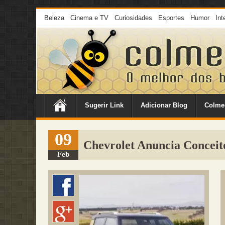
Beleza
Cinema e TV
Curiosidades
Esportes
Humor
Int
Sugerir Link
Adicionar Blog
Colme
09
Chevrolet Anuncia Conceit
Feb