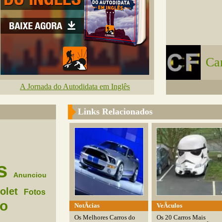
Ca
A Jornada do Autodidata em Inglês
Links Relacionados
s
Anunciou
olet
Fotos
co
NotÃ­cias
VeÃ­culos
Os Melhores Carros do
Os 20 Carros Mais