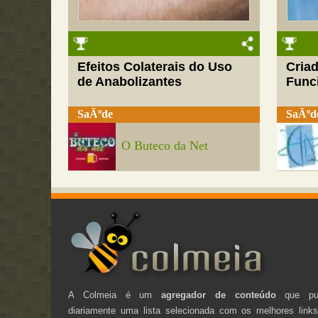
Efeitos Colaterais do Uso
Cria
de Anabolizantes
Funci
SaÃºde
SaÃºd
O Buteco da Net
A Colmeia é um
agregador de conteúdo
que pub
diariamente uma lista selecionada com os melhores link