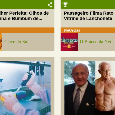
her Perfeita: Olhos de
Passageiro Filma Rato
nna e Bumbum de...
Vitrine de Lanchonete
NotÃ­cias
Clave do Sul
O Buteco da Net