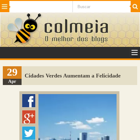
Beleza
Cinema e TV
Curiosidades
Esportes
Humor
Internet
Jogos
NotÃ­cias
Planeta
SaÃºde
Tecnologia
VeÃ­culos
Adulto
Sugerir Link
29
Cidades Verdes Aumentam a Felicidade
Adicionar Blog
Apr
Colmeia Exchange
Perguntas Frequentes
Sobre
Contato