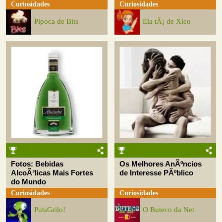
Curiosidades
Curiosidades
Pipoca de Bits
Ela tÃ¡ de Xico
Fotos: Bebidas
Os Melhores AnÃºncios
AlcoÃ³licas Mais Fortes
de Interesse PÃºblico
do Mundo
Curiosidades
Curiosidades
PutsGrilo!
O Buteco da Net