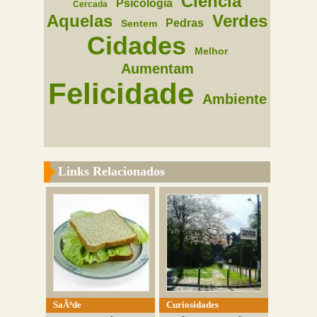
Ciencia
Psicologia
Cercada
Aquelas
Verdes
Pedras
Sentem
Cidades
Melhor
Aumentam
Felicidade
Ambiente
Links Relacionados
SaÃºde
Curiosidades