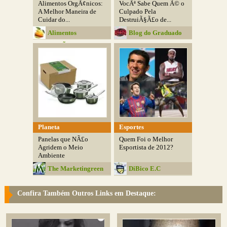
Alimentos OrgÃ¢nicos:
VocÃª Sabe Quem Ã© o
A Melhor Maneira de
Culpado Pela
Cuidar do...
DestruiÃ§Ã£o de...
Alimentos
Blog do Graduado
SaudÃ¡veis
Planeta
Esportes
Panelas que NÃ£o
Quem Foi o Melhor
Agridem o Meio
Esportista de 2012?
Ambiente
The Marketingreen
DiBico E.C
Confira Também Outros Links em Destaque: