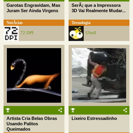
Garotas Engravidam, Mas
SerÃ¡ que a Impressora
Juram Ser Ainda Virgens
3D Vai Realmente Mudar...
NotÃ­cias
Tecnologia
72 DPI
Uhull
Artista Cria Belas Obras
Lixeiro Estressadinho
Usando Palitos
Queimados