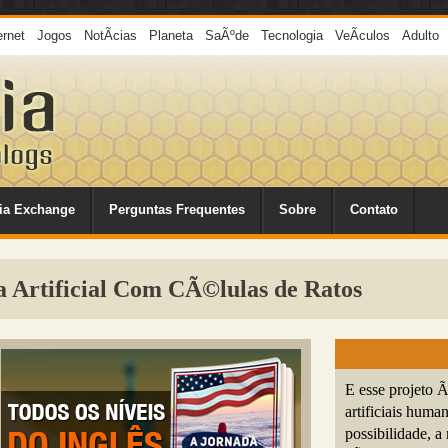
ernet
Jogos
NotÃ­cias
Planeta
SaÃºde
Tecnologia
VeÃ­culos
Adulto
ia Exchange
Perguntas Frequentes
Sobre
Contato
a Artificial Com CÃ©lulas de Ratos
E esse projeto 
artificiais huma
possibilidade,