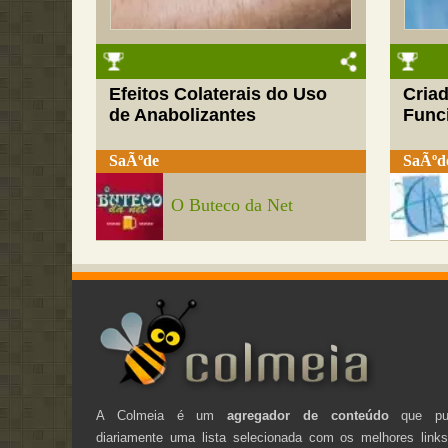
Efeitos Colaterais do Uso
Cria
de Anabolizantes
Funci
SaÃºde
SaÃºd
O Buteco da Net
A Colmeia é um
agregador de conteúdo
que pub
diariamente uma lista selecionada com os melhores link