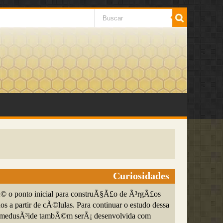
Curiosidades
Ã© o ponto inicial para construÃ§Ã£o de Ã³rgÃ£os
nos a partir de cÃ©lulas. Para continuar o estudo dessa
 a medusÃ³ide tambÃ©m serÃ¡ desenvolvida com