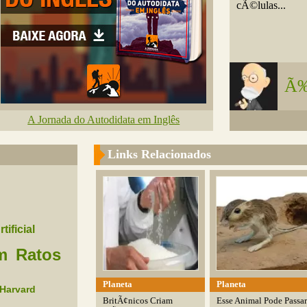
cÃ©lulas...
Ã‰
A Jornada do Autodidata em Inglês
Links Relacionados
rtificial
m
Ratos
Planeta
Planeta
Harvard
BritÃ¢nicos Criam
Esse Animal Pode Passar