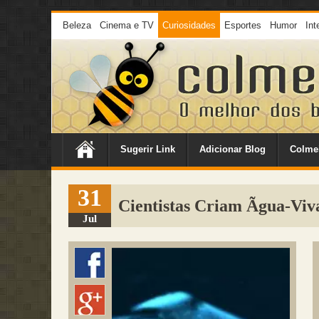
Beleza
Cinema e TV
Curiosidades
Esportes
Humor
Int
Sugerir Link
Adicionar Blog
Colme
31
Cientistas Criam Ãgua-Viv
Jul