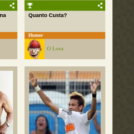
 na
Quanto Custa?
Humor
O Loxa