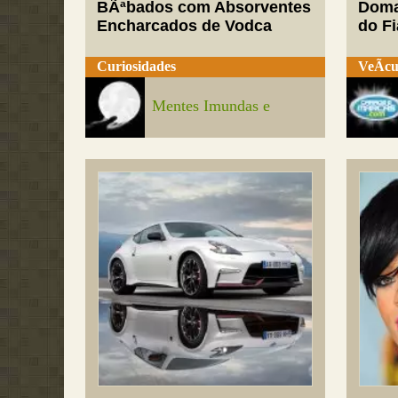
BÃªbados com Absorventes
Doma
Encharcados de Vodca
do Fi
Curiosidades
VeÃ­cu
Mentes Imundas e