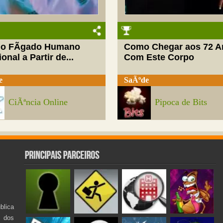
do FÃ­gado Humano
Como Chegar aos 72 A
onal a Partir de...
Com Este Corpo
e
SaÃºde
CiÃªncia Online
Pipoca de Bits
lica
s dos