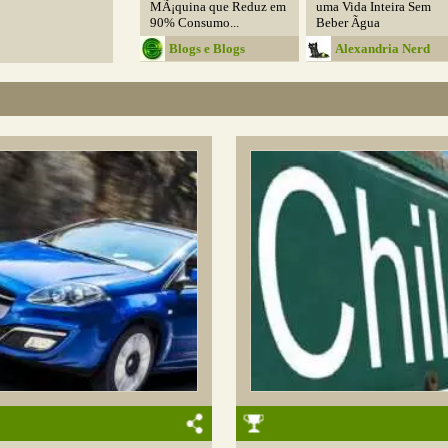
MÃ¡quina que Reduz em
uma Vida Inteira Sem
90% Consumo...
Beber Ãgua
Blogs e Blogs
Alexandria Nerd