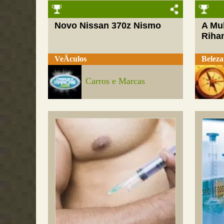
Novo Nissan 370z Nismo
A Mul
Riha
VeÃ­culos
Beleza
Carros e Marcas