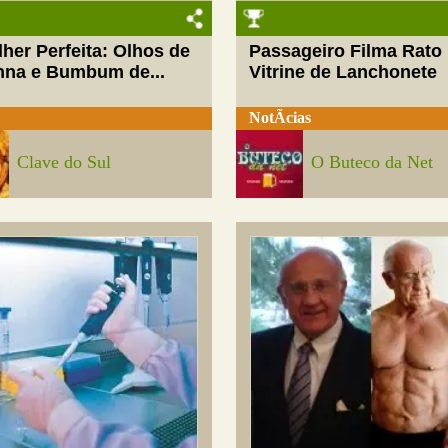
her Perfeita: Olhos de
Passageiro Filma Rato
nna e Bumbum de...
Vitrine de Lanchonete
NotÃ­cias
Clave do Sul
O Buteco da Net