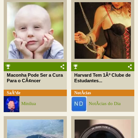
Maconha Pode Ser a Cura
Harvard Tem 1Âº Clube de
Para o CÃ¢ncer
Estudantes...
SaÃºde
NotÃ­cias
Minilua
NotÃ­cias do Dia