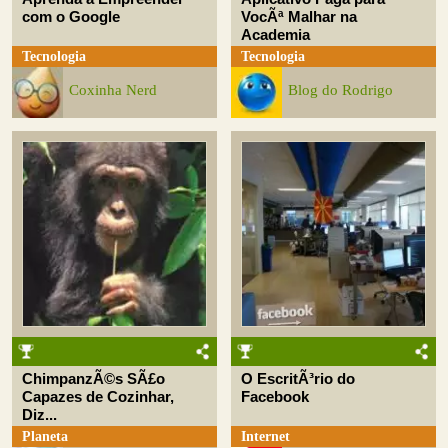
com o Google
VocÃª Malhar na
Academia
Tecnologia
Tecnologia
Coxinha Nerd
Blog do Rodrigo
ChimpanzÃ©s SÃ£o
O EscritÃ³rio do
Capazes de Cozinhar,
Facebook
Diz...
Planeta
Internet