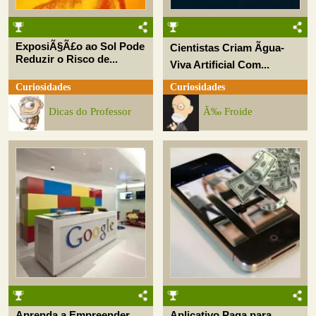
ExposiÃ§Ã£o ao Sol Pode
Cientistas Criam Ãgua-
Reduzir o Risco de...
Viva Artificial Com...
Curiosidades
Curiosidades
Dicas do Professor
Ã‰ Froide
Aprenda a Empreender
Aplicativo Paga para