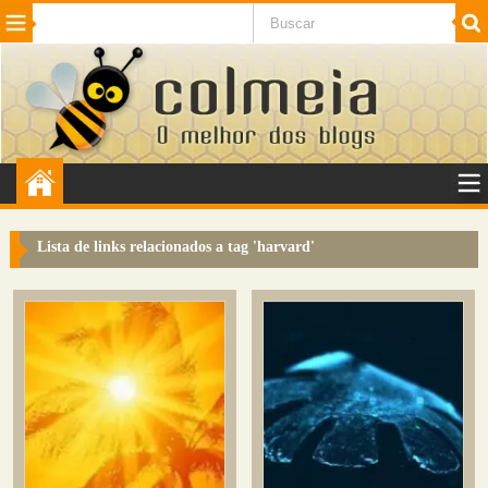
Beleza
Cinema e TV
Curiosidades
Esportes
Humor
Internet
Jogos
NotÃ­cias
Planeta
SaÃºde
Tecnologia
VeÃ­culos
Adulto
Sugerir Link
Lista de links relacionados a tag '
harvard
'
Adicionar Blog
Colmeia Exchange
Perguntas Frequentes
Sobre
Contato