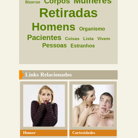
Mulheres
Corpos
Bizarras
Retiradas
Homens
Organismo
Pacientes
Coisas
Lista
Vivem
Pessoas
Estranhos
Links Relacionados
Humor
Curiosidades