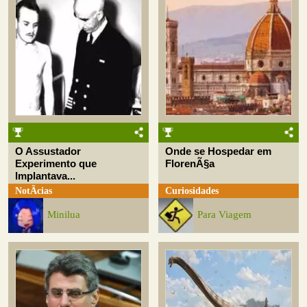
O Assustador
Onde se Hospedar em
Experimento que
FlorenÃ§a
Implantava...
NotÃ­cias
Curiosidades
Minilua
Para Viagem