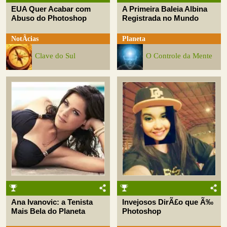
EUA Quer Acabar com
A Primeira Baleia Albina
Abuso do Photoshop
Registrada no Mundo
NotÃ­cias
Planeta
Clave do Sul
O Controle da Mente
Ana Ivanovic: a Tenista
Invejosos DirÃ£o que Ã‰
Mais Bela do Planeta
Photoshop