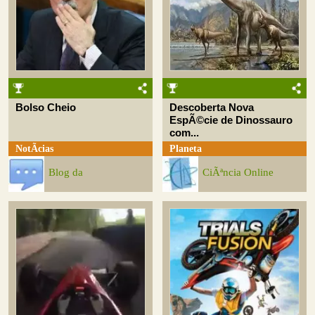
Bolso Cheio
Descoberta Nova
EspÃ©cie de Dinossauro
com...
NotÃ­cias
Planeta
Blog da
CiÃªncia Online