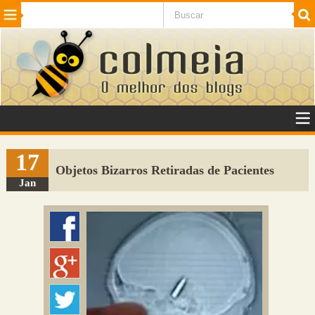
Beleza
Cinema e TV
Curiosidades
Esportes
Humor
Internet
Jogos
NotÃ­cias
Planeta
SaÃºde
Tecnologia
VeÃ­culos
Adulto
Sugerir Link
17
Objetos Bizarros Retiradas de Pacientes
Adicionar Blog
Jan
Colmeia Exchange
Perguntas Frequentes
Sobre
Contato