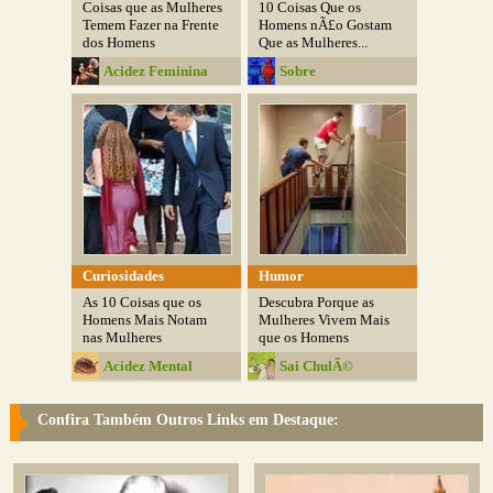
Coisas que as Mulheres
10 Coisas Que os
Temem Fazer na Frente
Homens nÃ£o Gostam
dos Homens
Que as Mulheres...
Acidez Feminina
Sobre
Relacionamento
Curiosidades
Humor
As 10 Coisas que os
Descubra Porque as
Homens Mais Notam
Mulheres Vivem Mais
nas Mulheres
que os Homens
Acidez Mental
Sai ChulÃ©
Confira Também Outros Links em Destaque: