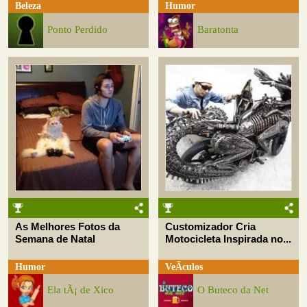
Beleza
Humor
Ponto Perdido
Baratonta
As Melhores Fotos da
Customizador Cria
Semana de Natal
Motocicleta Inspirada no...
Humor
VeÃ­culos
Ela tÃ¡ de Xico
O Buteco da Net