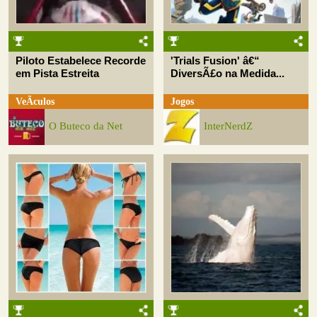
Piloto Estabelece Recorde
'Trials Fusion' â€“
em Pista Estreita
DiversÃ£o na Medida...
VeÃ­culos
Jogos
O Buteco da Net
InterNerdZ