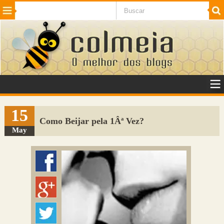
Beleza
Cinema e TV
Curiosidades
Esportes
Humor
Internet
Jogos
NotÃ­cias
Planeta
SaÃºde
Tecnologia
VeÃ­culos
Adulto
Sugerir Link
15
Como Beijar pela 1Âª Vez?
Adicionar Blog
May
Colmeia Exchange
Perguntas Frequentes
Sobre
Contato