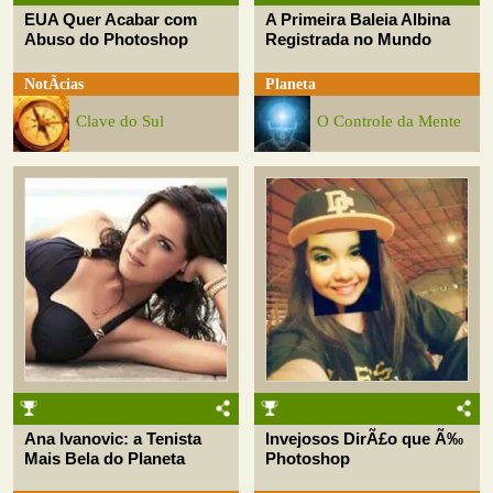
EUA Quer Acabar com
A Primeira Baleia Albina
Abuso do Photoshop
Registrada no Mundo
NotÃ­cias
Planeta
Clave do Sul
O Controle da Mente
Ana Ivanovic: a Tenista
Invejosos DirÃ£o que Ã‰
Mais Bela do Planeta
Photoshop