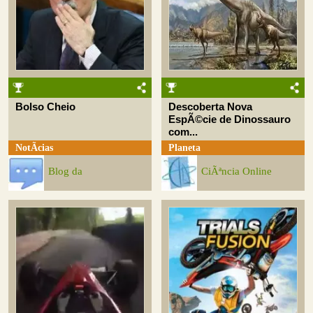
Bolso Cheio
Descoberta Nova
EspÃ©cie de Dinossauro
com...
NotÃ­cias
Planeta
Blog da
CiÃªncia Online