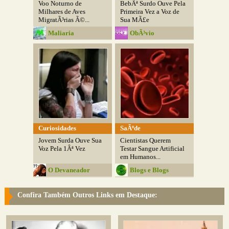
Voo Noturno de
BebÃª Surdo Ouve Pela
Milhares de Aves
Primeira Vez a Voz de
MigratÃ³rias Ã©...
Sua MÃ£e
Maliaria
ObÃ³vio
Curiosidades
SaÃºde
Jovem Surda Ouve Sua
Cientistas Querem
Voz Pela 1Âª Vez
Testar Sangue Artificial
em Humanos...
O Devaneador
Blogs e Blogs
Confira Também Outros Links em Destaque: