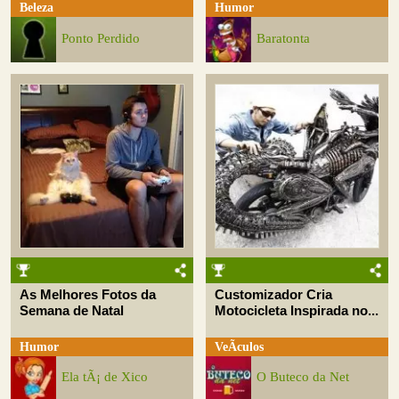
Beleza
Humor
Ponto Perdido
Baratonta
As Melhores Fotos da
Customizador Cria
Semana de Natal
Motocicleta Inspirada no...
Humor
VeÃ­culos
Ela tÃ¡ de Xico
O Buteco da Net