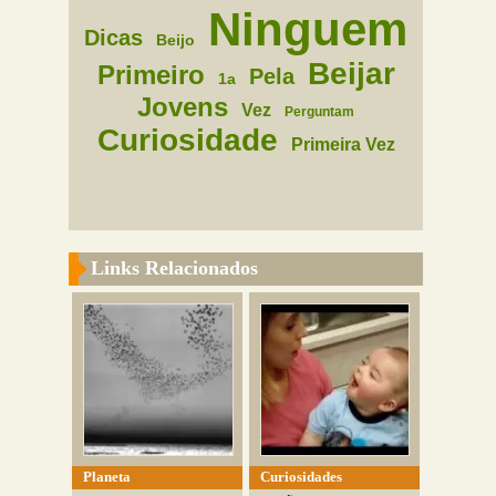
Ninguem
Dicas
Beijo
Beijar
Primeiro
Pela
1a
Jovens
Vez
Perguntam
Curiosidade
Primeira Vez
Links Relacionados
Planeta
Curiosidades