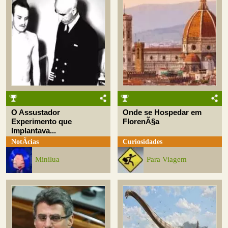
O Assustador
Onde se Hospedar em
Experimento que
FlorenÃ§a
Implantava...
NotÃ­cias
Curiosidades
Minilua
Para Viagem