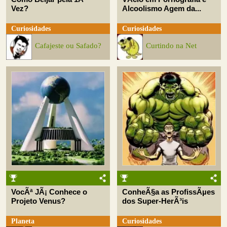
Vez?
Alcoolismo Agem da...
Curiosidades
Curiosidades
Cafajeste ou Safado?
Curtindo na Net
VocÃª JÃ¡ Conhece o
ConheÃ§a as ProfissÃµes
Projeto Venus?
dos Super-HerÃ³is
Planeta
Curiosidades