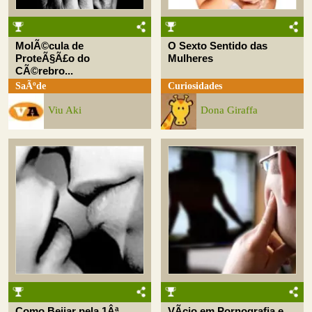
MolÃ©cula de
O Sexto Sentido das
ProteÃ§Ã£o do
Mulheres
CÃ©rebro...
SaÃºde
Curiosidades
Viu Aki
Dona Giraffa
Como Beijar pela 1Âª
VÃ­cio em Pornografia e