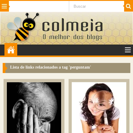
Beleza
Cinema e TV
Curiosidades
Esportes
Humor
Internet
Jogos
NotÃ­cias
Planeta
SaÃºde
Tecnologia
VeÃ­culos
Adulto
Sugerir Link
Lista de links relacionados a tag '
perguntam
'
Adicionar Blog
Colmeia Exchange
Perguntas Frequentes
Sobre
Contato