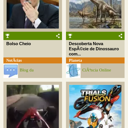
Bolso Cheio
Descoberta Nova
EspÃ©cie de Dinossauro
com...
NotÃ­cias
Planeta
Blog da
CiÃªncia Online