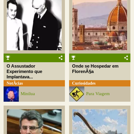
O Assustador
Onde se Hospedar em
Experimento que
FlorenÃ§a
Implantava...
NotÃ­cias
Curiosidades
Minilua
Para Viagem