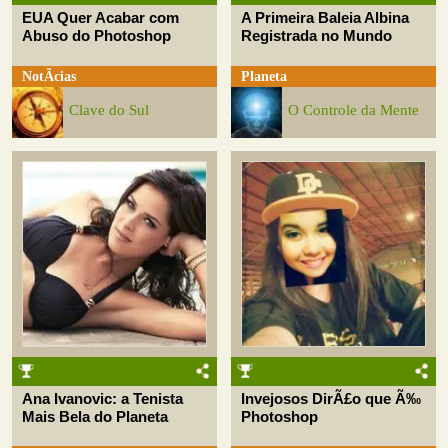
EUA Quer Acabar com
A Primeira Baleia Albina
Abuso do Photoshop
Registrada no Mundo
NotÃ­cias
Planeta
Clave do Sul
O Controle da Mente
Ana Ivanovic: a Tenista
Invejosos DirÃ£o que Ã‰
Mais Bela do Planeta
Photoshop