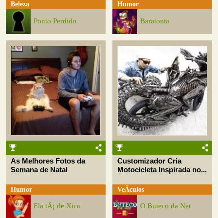
Beleza
Humor
Ponto Perdido
Baratonta
As Melhores Fotos da
Customizador Cria
Semana de Natal
Motocicleta Inspirada no...
Humor
VeÃ­culos
Ela tÃ¡ de Xico
O Buteco da Net