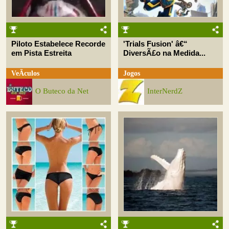
Piloto Estabelece Recorde
'Trials Fusion' â€“
em Pista Estreita
DiversÃ£o na Medida...
VeÃ­culos
Jogos
O Buteco da Net
InterNerdZ