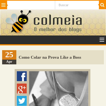
Beleza
Cinema e TV
Curiosidades
Esportes
Humor
Internet
Jogos
NotÃ­cias
Planeta
SaÃºde
Tecnologia
VeÃ­culos
Adulto
Sugerir Link
25
Como Colar na Prova Like a Boss
Adicionar Blog
Apr
Colmeia Exchange
Perguntas Frequentes
Sobre
Contato