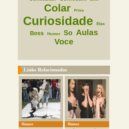
Colar
Prova
Curiosidade
Elas
Aulas
So
Boss
Humor
Voce
Links Relacionados
Humor
Humor