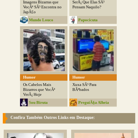
Imagens Bizarras que
SerÃ¡ Que Elas SÃ³
VocÃª SÃ³ Encontra no
Pensam Naquilo?
JapÃ£o
Mundo Louco
Papocicuta
Humor
Humor
Os Cabelos Mais
Xuxa SÃ³ Para
Bizarros que VocÃª
BÃªbados
VerÃ¡ Hoje
Sou Biruta
PreguiÃ§a Alheia
Confira Também Outros Links em Destaque: