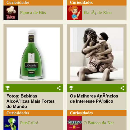
Curiosidades
Curiosidades
Pipoca de Bits
Ela tÃ¡ de Xico
Fotos: Bebidas
Os Melhores AnÃºncios
AlcoÃ³licas Mais Fortes
de Interesse PÃºblico
do Mundo
Curiosidades
Curiosidades
PutsGrilo!
O Buteco da Net