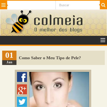
Beleza
Cinema e TV
Curiosidades
Esportes
Humor
Internet
Jogos
NotÃ­cias
Planeta
SaÃºde
Tecnologia
VeÃ­culos
Adulto
Sugerir Link
01
Como Saber o Meu Tipo de Pele?
Adicionar Blog
Jan
Colmeia Exchange
Perguntas Frequentes
Sobre
Contato