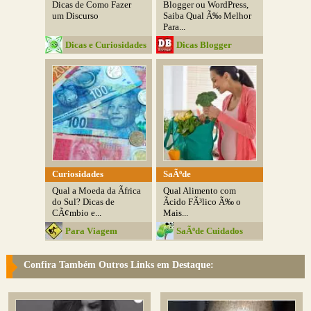
Dicas de Como Fazer
Blogger ou WordPress,
um Discurso
Saiba Qual Ã‰ Melhor
Para...
Dicas e Curiosidades
Dicas Blogger
Curiosidades
SaÃºde
Qual a Moeda da Ãfrica
Qual Alimento com
do Sul? Dicas de
Ãcido FÃ³lico Ã‰ o
CÃ¢mbio e...
Mais...
Para Viagem
SaÃºde Cuidados
Confira Também Outros Links em Destaque: