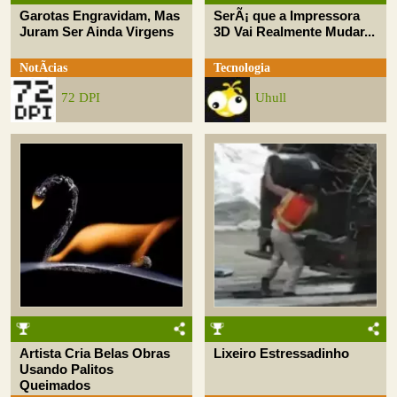
Garotas Engravidam, Mas
SerÃ¡ que a Impressora
Juram Ser Ainda Virgens
3D Vai Realmente Mudar...
NotÃ­cias
Tecnologia
72 DPI
Uhull
Artista Cria Belas Obras
Lixeiro Estressadinho
Usando Palitos
Queimados