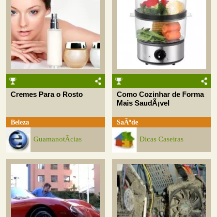
Cremes Para o Rosto
Como Cozinhar de Forma
Mais SaudÃ¡vel
Beleza
SaÃºde
GuamanotÃ­cias
Dicas Caseiras