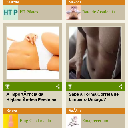
SaÃºde
SaÃºde
HT Pilates
Rato de Academia
A ImportÃ¢ncia da
Sabe a Forma Correta de
Limpar o Umbigo?
Higiene Ãntima Feminina
Beleza
SaÃºde
Blog Cutelaria do
Emagrecer um
Desafio