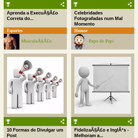
Aprenda a ExecuÃ§Ã£o
Celebridades
Correta do...
Fotografadas num Mal
Momento
Esportes
Humor
MusculaÃ§Ã£o
Papo de Papi
10 Formas de Divulgar um
FidelizaÃ§Ã£o e InglÃªs -
Post
Melhoram a...