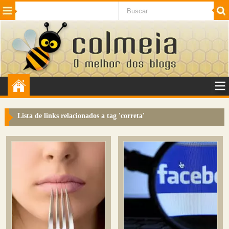
Beleza
Cinema e TV
Curiosidades
Esportes
Humor
Internet
Jogos
NotÃ­cias
Planeta
SaÃºde
Tecnologia
VeÃ­culos
Adulto
Sugerir Link
Lista de links relacionados a tag '
correta
'
Adicionar Blog
Colmeia Exchange
Perguntas Frequentes
Sobre
Contato