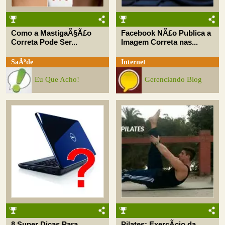
Como a MastigaÃ§Ã£o
Facebook NÃ£o Publica a
Correta Pode Ser...
Imagem Correta nas...
SaÃºde
Internet
Eu Que Acho!
Gerenciando Blog
8 Super Dicas Para
Pilates: ExercÃ­cio da