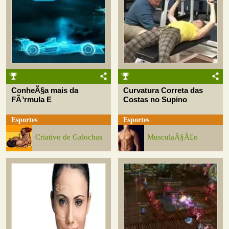
ConheÃ§a mais da
Curvatura Correta das
FÃ³rmula E
Costas no Supino
Esportes
Esportes
Criativo de Galochas
MusculaÃ§Ã£o