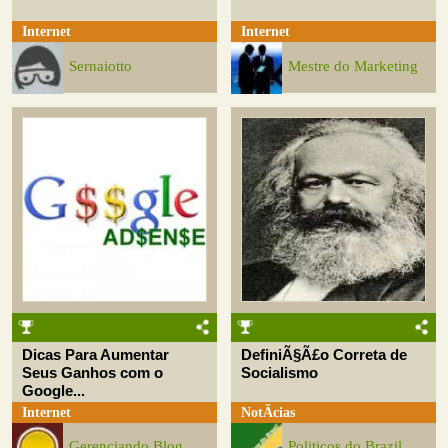
Internet
Internet
Sernaiotto
Mestre do Marketing
Dicas Para Aumentar
DefiniÃ§Ã£o Correta de
Seus Ganhos com o
Socialismo
Google...
Internet
NotÃ­cias
Gerenciando Blog
Politicos do Brazil