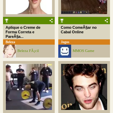
Aplique o Creme de
Como ComeÃ§ar no
Forma Correta e
Cabal Online
PareÃ§a...
Beleza
Jogos
Beleza FÃ¡cil
MMOS Game