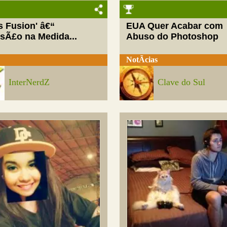
ls Fusion' â€“
EUA Quer Acabar com
rsÃ£o na Medida...
Abuso do Photoshop
NotÃ­cias
InterNerdZ
Clave do Sul