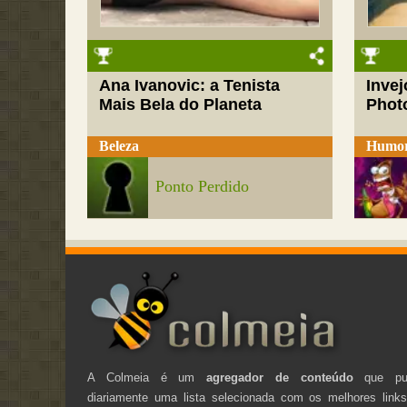
Ana Ivanovic: a Tenista
Inve
Mais Bela do Planeta
Phot
Beleza
Humo
Ponto Perdido
A Colmeia é um
agregador de conteúdo
que pub
diariamente uma lista selecionada com os melhores link