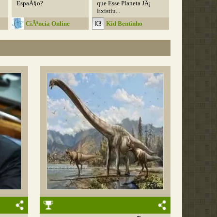
EspaÃ§o?
que Esse Planeta JÃ¡
Existiu...
CiÃªncia Online
Kid Bentinho