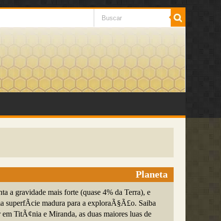
Planeta
ta a gravidade mais forte (quase 4% da Terra), e
 superfÃ­cie madura para a exploraÃ§Ã£o. Saiba
r em TitÃ¢nia e Miranda, as duas maiores luas de