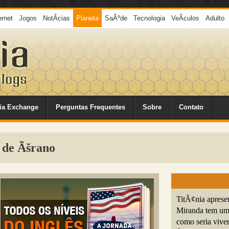
ernet
Jogos
NotÃ­cias
Planeta
SaÃºde
Tecnologia
VeÃ­culos
Adulto
ia Exchange
Perguntas Frequentes
Sobre
Contato
 de Ãšrano
TitÃ¢nia apresen
Miranda tem uma
como seria vive