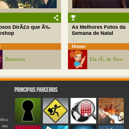
josos DirÃ£o que Ã‰
As Melhores Fotos da
oshop
Semana de Natal
r
Humor
Baratonta
Ela tÃ¡ de Xico
lica
s dos