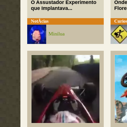
O Assustador Experimento
Onde
que Implantava...
Flor
NotÃ­cias
Curios
Minilua