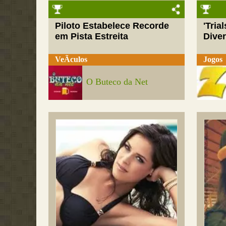
Piloto Estabelece Recorde
'Tria
em Pista Estreita
Dive
VeÃ­culos
Jogos
O Buteco da Net