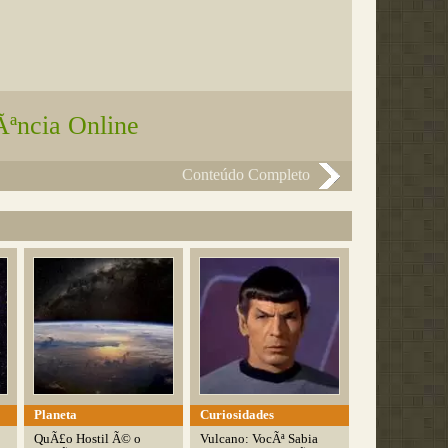
Ãªncia Online
Conteúdo Completo
Planeta
Curiosidades
QuÃ£o Hostil Ã© o
Vulcano: VocÃª Sabia