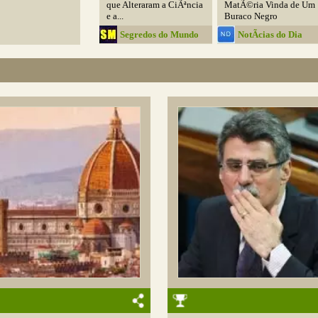
que Alteraram a CiÃªncia
MatÃ©ria Vinda de Um
e a...
Buraco Negro
Segredos do Mundo
NotÃ­cias do Dia