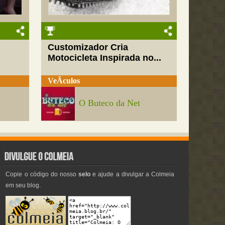
Customizador Cria
Motocicleta Inspirada no...
VeÃ­culos
O Buteco da Net
Copie o código do nosso
selo
e ajude a divulgar a Colmeia
em seu blog.