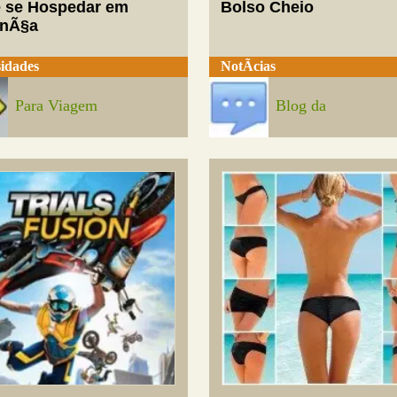
 se Hospedar em
Bolso Cheio
enÃ§a
idades
NotÃ­cias
Para Viagem
Blog da