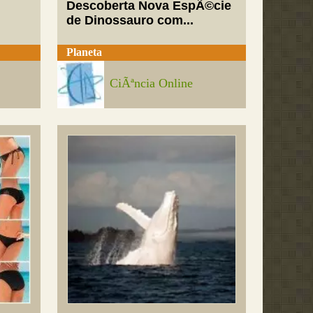
Descoberta Nova EspÃ©cie
de Dinossauro com...
Planeta
CiÃªncia Online