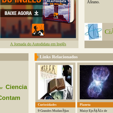
Ãšrano.
Ci
A Jornada do Autodidata em Inglês
Links Relacionados
Ciencia
er
Contam
Curiosidades
Planeta
9 Grandes MudanÃ§as
Maior EjeÃ§Ã£o de