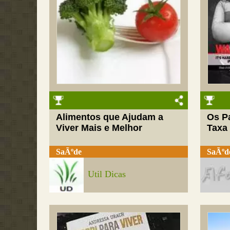
Alimentos que Ajudam a
Os P
Viver Mais e Melhor
Taxa
SaÃºde
SaÃºd
Util Dicas