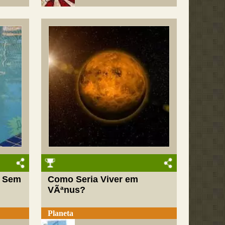
r Sem
Como Seria Viver em
VÃªnus?
Planeta