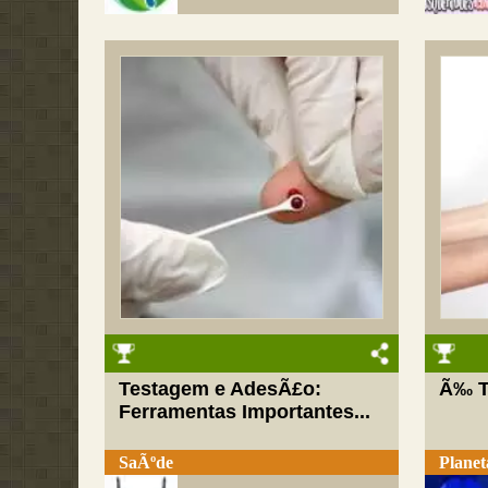
Testagem e AdesÃ£o:
Ã‰ T
Ferramentas Importantes...
SaÃºde
Planet