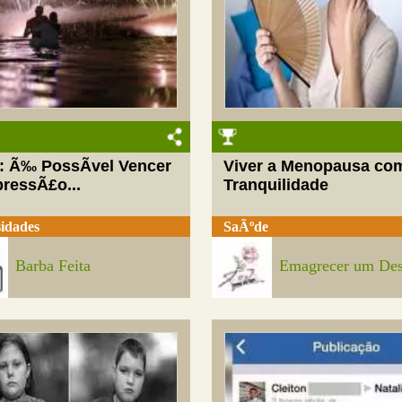
r: Ã‰ PossÃ­vel Vencer
Viver a Menopausa co
pressÃ£o...
Tranquilidade
idades
SaÃºde
Barba Feita
Emagrecer um Des