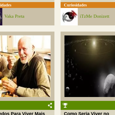
idades
Curiosidades
Vaka Preta
iTzMe Donizett
edos Para Viver Mais
Como Seria Viver no