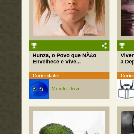
Hunza, o Povo que NÃ£o
Vive
Envelhece e Vive...
a De
Curiosidades
Curios
Mundo Drive