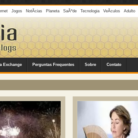
ernet
Jogos
NotÃ­cias
Planeta
SaÃºde
Tecnologia
VeÃ­culos
Adulto
a Exchange
Perguntas Frequentes
Sobre
Contato