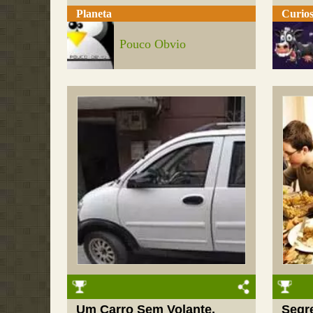
Planeta
Curios
Pouco Obvio
Um Carro Sem Volante,
Segr