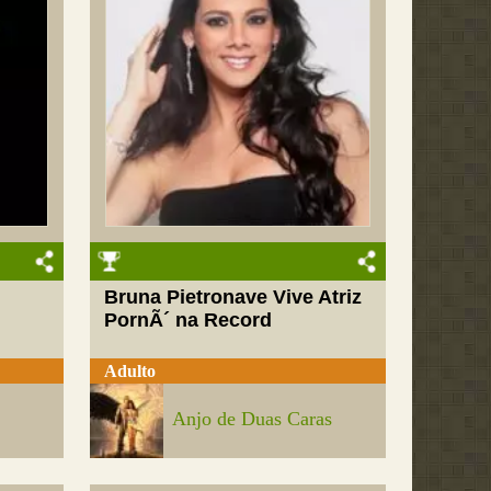
Bruna Pietronave Vive Atriz
PornÃ´ na Record
Adulto
Anjo de Duas Caras