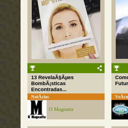
13 RevelaÃ§Ãµes
Como
BombÃ¡sticas
Futu
Encontradas...
NotÃ­cias
VeÃ­cu
O Magnatta