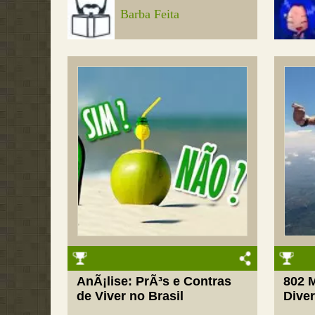
Barba Feita
AnÃ¡lise: PrÃ³s e Contras
802 
de Viver no Brasil
Dive