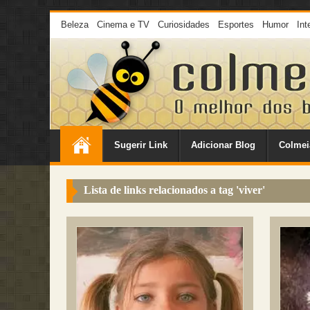
Beleza
Cinema e TV
Curiosidades
Esportes
Humor
Int
Sugerir Link
Adicionar Blog
Colmei
Lista de links relacionados a tag '
viver
'