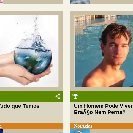
udo que Temos
Um Homem Pode Vive
BraÃ§o Nem Perna?
a
NotÃ­cias