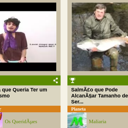
a que Queria Ter um
SalmÃ£o que Pode
asmo
AlcanÃ§ar Tamanho d
Ser...
r
Planeta
Os QueridÃµes
Maliaria