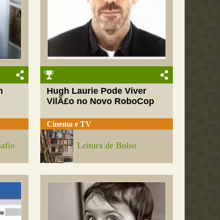
m
Hugh Laurie Pode Viver
VilÃ£o no Novo RoboCop
Cinema e TV
afio
Leitura de Bolso