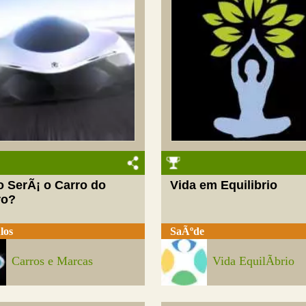
 SerÃ¡ o Carro do
Vida em Equilibrio
ro?
los
SaÃºde
Carros e Marcas
Vida EquilÃ­brio