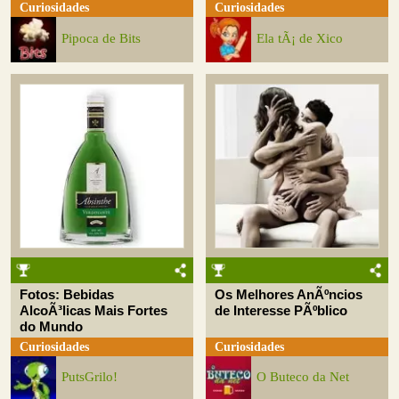
Curiosidades
Curiosidades
Pipoca de Bits
Ela tÃ¡ de Xico
Fotos: Bebidas
Os Melhores AnÃºncios
AlcoÃ³licas Mais Fortes
de Interesse PÃºblico
do Mundo
Curiosidades
Curiosidades
PutsGrilo!
O Buteco da Net