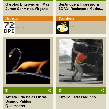
Garotas Engravidam, Mas
SerÃ¡ que a Impressora
Juram Ser Ainda Virgens
3D Vai Realmente Mudar...
NotÃ­cias
Tecnologia
72 DPI
Uhull
Artista Cria Belas Obras
Lixeiro Estressadinho
Usando Palitos
Queimados