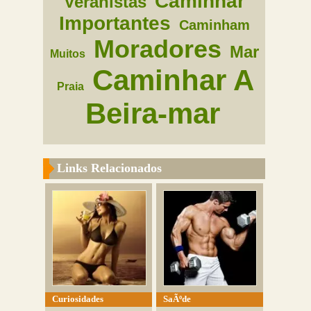
Caminhar
Veranistas
Importantes
Caminham
Moradores
Mar
Muitos
Caminhar A
Praia
Beira-mar
Links Relacionados
Curiosidades
SaÃºde