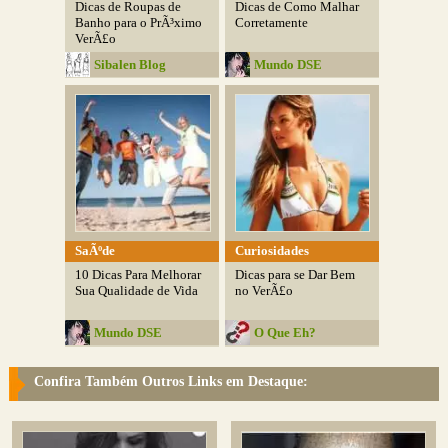
Dicas de Roupas de
Dicas de Como Malhar
Banho para o PrÃ³ximo
Corretamente
VerÃ£o
Sibalen Blog
Mundo DSE
SaÃºde
Curiosidades
10 Dicas Para Melhorar
Dicas para se Dar Bem
Sua Qualidade de Vida
no VerÃ£o
Mundo DSE
O Que Eh?
Confira Também Outros Links em Destaque: