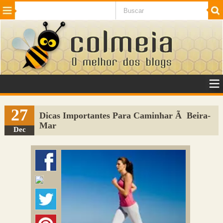
Beleza
Cinema e TV
Curiosidades
Esportes
Humor
Internet
Jogos
NotÃ­cias
Planeta
SaÃºde
Tecnologia
VeÃ­culos
Adulto
Sugerir Link
27
Dicas Importantes Para Caminhar Ã Beira-
Mar
Adicionar Blog
Dec
Colmeia Exchange
Perguntas Frequentes
Sobre
Contato