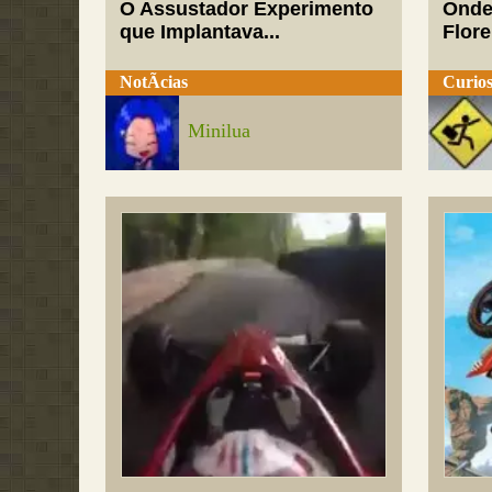
O Assustador Experimento
Onde
que Implantava...
Flor
NotÃ­cias
Curios
Minilua