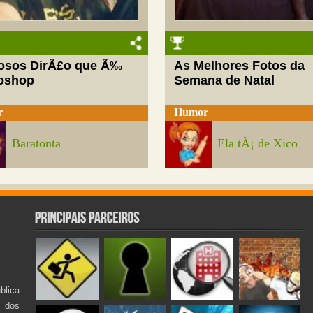
josos DirÃ£o que Ã‰
As Melhores Fotos da
oshop
Semana de Natal
r
Humor
Baratonta
Ela tÃ¡ de Xico
lica
s dos