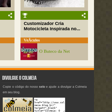
Customizador Cria
Motocicleta Inspirada no...
VeÃ­culos
O Buteco da Net
Copie o código do nosso
selo
e ajude a divulgar a Colmeia
em seu blog.