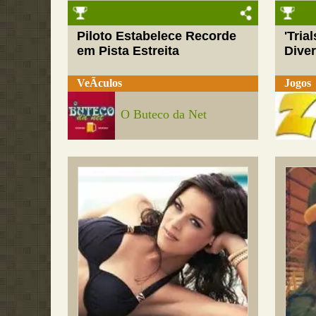
Piloto Estabelece Recorde
'Tria
em Pista Estreita
Dive
VeÃ­culos
Jogos
O Buteco da Net