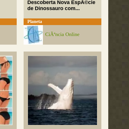
Descoberta Nova EspÃ©cie
de Dinossauro com...
Planeta
CiÃªncia Online