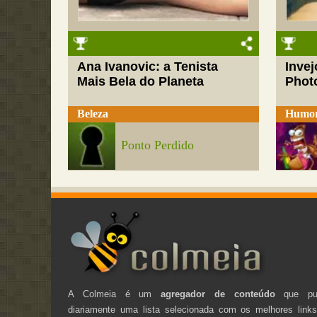
Ana Ivanovic: a Tenista
Inve
Mais Bela do Planeta
Phot
Beleza
Humo
Ponto Perdido
A Colmeia é um
agregador de conteúdo
que pub
diariamente uma lista selecionada com os melhores link