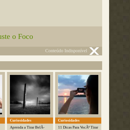
uste o Foco
Conteúdo Indisponível
Curiosidades
Curiosidades
Aprenda a Tirar BelÃ­
11 Dicas Para VocÃª Tirar