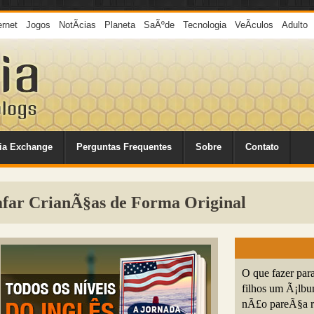
ernet
Jogos
NotÃ­cias
Planeta
SaÃºde
Tecnologia
VeÃ­culos
Adulto
ia Exchange
Perguntas Frequentes
Sobre
Contato
afar CrianÃ§as de Forma Original
O que fazer par
filhos um Ã¡lb
nÃ£o pareÃ§a re