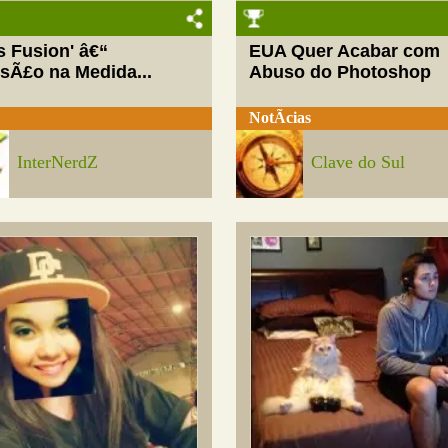
ls Fusion' â€“
EUA Quer Acabar com
rsÃ£o na Medida...
Abuso do Photoshop
NotÃ­cias
InterNerdZ
Clave do Sul