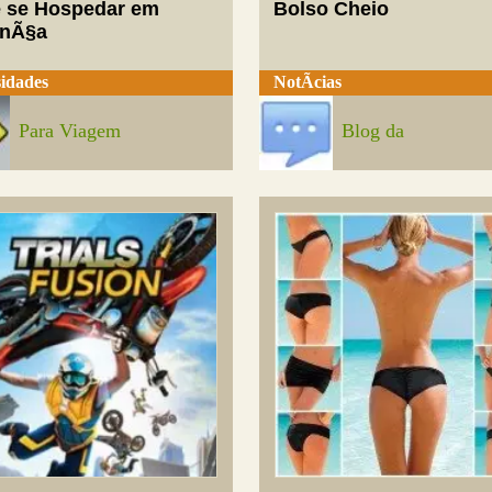
 se Hospedar em
Bolso Cheio
enÃ§a
idades
NotÃ­cias
Para Viagem
Blog da