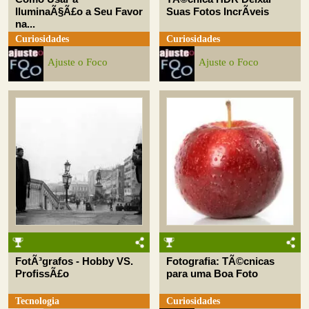
IluminaÃ§Ã£o a Seu Favor
Suas Fotos IncrÃ­veis
na...
Curiosidades
Curiosidades
Ajuste o Foco
Ajuste o Foco
FotÃ³grafos - Hobby VS.
Fotografia: TÃ©cnicas
ProfissÃ£o
para uma Boa Foto
Tecnologia
Curiosidades