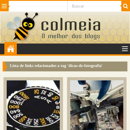
Beleza
Cinema e TV
Curiosidades
Esportes
Humor
Internet
Jogos
NotÃ­cias
Planeta
SaÃºde
Tecnologia
VeÃ­culos
Adulto
Sugerir Link
Lista de links relacionados a tag '
dicas-de-fotografia
'
Adicionar Blog
Colmeia Exchange
Perguntas Frequentes
Sobre
Contato