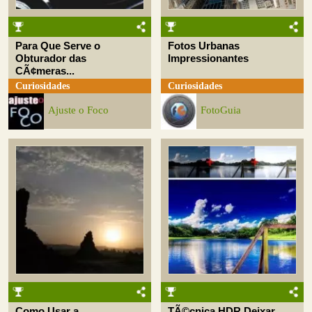
Para Que Serve o
Fotos Urbanas
Obturador das
Impressionantes
CÃ¢meras...
Curiosidades
Curiosidades
Ajuste o Foco
FotoGuia
Como Usar a
TÃ©cnica HDR Deixar