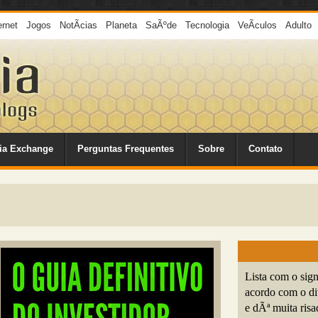
ernet
Jogos
NotÃ­cias
Planeta
SaÃºde
Tecnologia
VeÃ­culos
Adulto
ia Exchange
Perguntas Frequentes
Sobre
Contato
Lista com o sign
acordo com o di
e dÃª muita risa