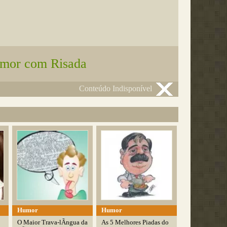
mor com Risada
Conteúdo Indisponível
Humor
Humor
O Maior Trava-lÃ­ngua da
As 5 Melhores Piadas do