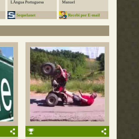
LÃ­ngua Portuguesa
Manuel
Sequelanet
Recebi por E-mail