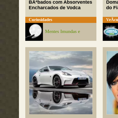
BÃªbados com Absorventes
Doma
Encharcados de Vodca
do Fi
Curiosidades
VeÃ­cu
Mentes Imundas e