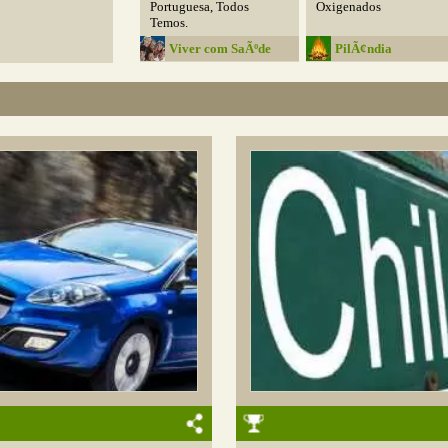
Portuguesa, Todos
Oxigenados
Temos.
Viver com SaÃºde
PilÃ¢ndia