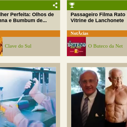
her Perfeita: Olhos de
Passageiro Filma Rato
nna e Bumbum de...
Vitrine de Lanchonete
NotÃ­cias
Clave do Sul
O Buteco da Net