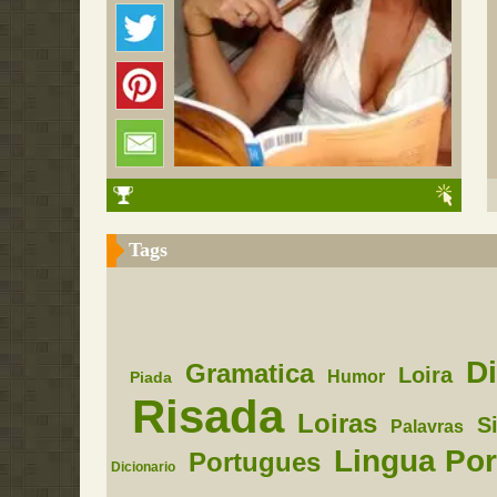
Tags
D
Gramatica
Loira
Humor
Piada
Risada
Loiras
S
Palavras
Lingua Po
Portugues
Dicionario