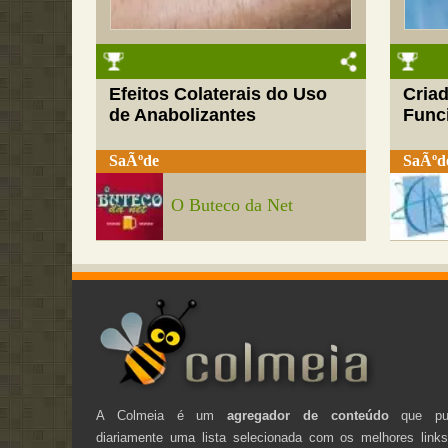
Efeitos Colaterais do Uso
Cria
de Anabolizantes
Funci
SaÃºde
SaÃºd
O Buteco da Net
A Colmeia é um
agregador de conteúdo
que pub
diariamente uma lista selecionada com os melhores link