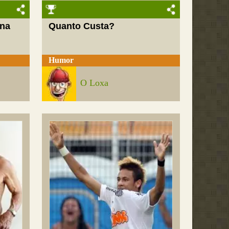
 na
Quanto Custa?
Humor
O Loxa