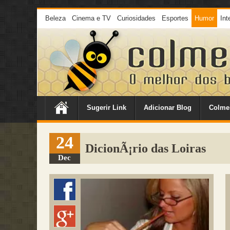
Beleza
Cinema e TV
Curiosidades
Esportes
Humor
Int
Sugerir Link
Adicionar Blog
Colme
24
DicionÃ¡rio das Loiras
Dec