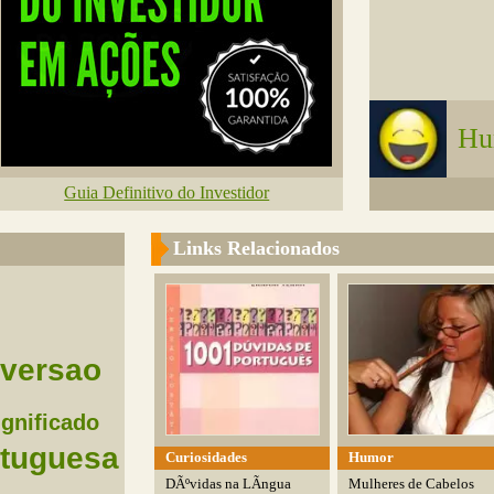
Hu
Guia Definitivo do Investidor
Links Relacionados
iversao
ignificado
rtuguesa
Curiosidades
Humor
DÃºvidas na LÃ­ngua
Mulheres de Cabelos