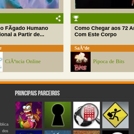
do FÃ­gado Humano
Como Chegar aos 72 A
onal a Partir de...
Com Este Corpo
e
SaÃºde
CiÃªncia Online
Pipoca de Bits
lica
s dos