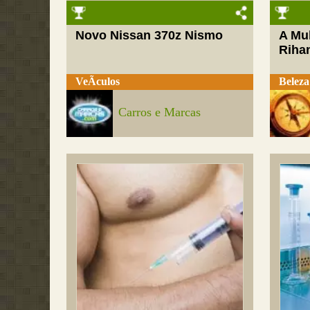
Novo Nissan 370z Nismo
A Mul
Riha
VeÃ­culos
Beleza
Carros e Marcas