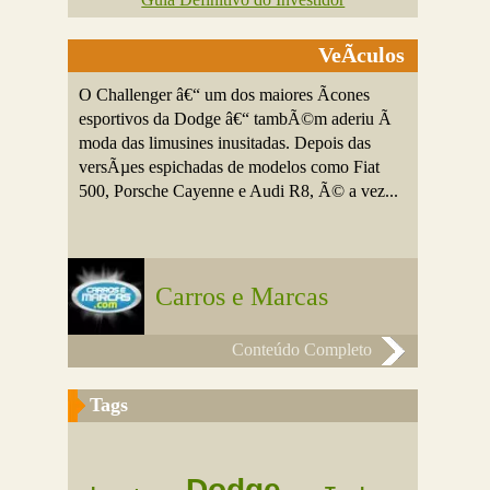
VeÃ­culos
O Challenger â€“ um dos maiores Ã­cones
esportivos da Dodge â€“ tambÃ©m aderiu Ã
moda das limusines inusitadas. Depois das
versÃµes espichadas de modelos como Fiat
500, Porsche Cayenne e Audi R8, Ã© a vez...
Carros e Marcas
Conteúdo Completo
Tags
Dodge