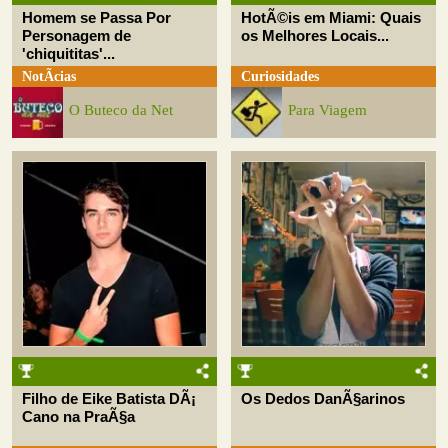
Homem se Passa Por
HotÃ©is em Miami: Quais
Personagem de
os Melhores Locais...
'chiquititas'...
NotÃ­cias
Curiosidades
O Buteco da Net
Para Viagem
Filho de Eike Batista DÃ¡
Os Dedos DanÃ§arinos
Cano na PraÃ§a