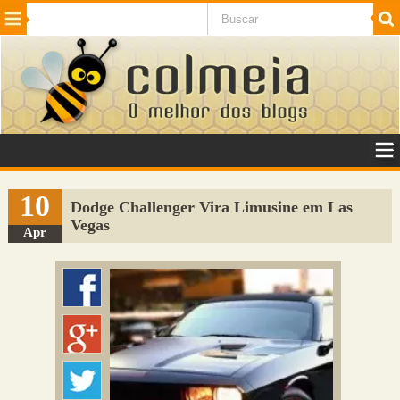
Beleza
Cinema e TV
Curiosidades
Esportes
Humor
Internet
Jogos
NotÃ­cias
Planeta
SaÃºde
Tecnologia
VeÃ­culos
Adulto
Sugerir Link
10
Dodge Challenger Vira Limusine em Las
Vegas
Adicionar Blog
Apr
Colmeia Exchange
Perguntas Frequentes
Sobre
Contato