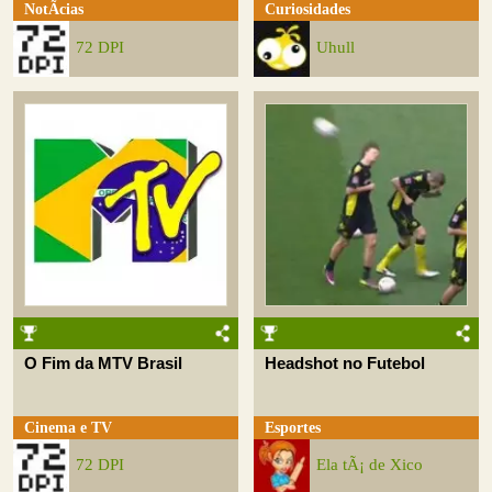
NotÃ­cias
Curiosidades
72 DPI
Uhull
O Fim da MTV Brasil
Headshot no Futebol
Cinema e TV
Esportes
72 DPI
Ela tÃ¡ de Xico