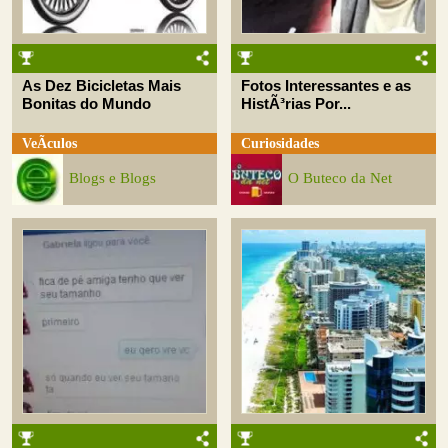
As Dez Bicicletas Mais
Fotos Interessantes e as
Bonitas do Mundo
HistÃ³rias Por...
VeÃ­culos
Curiosidades
Blogs e Blogs
O Buteco da Net