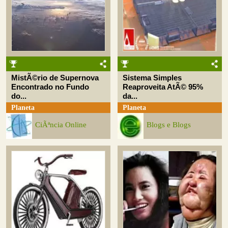
MistÃ©rio de Supernova
Sistema Simples
Encontrado no Fundo
Reaproveita AtÃ© 95%
do...
da...
Planeta
Planeta
CiÃªncia Online
Blogs e Blogs