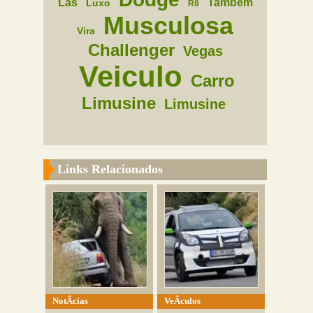
Las
Tambem
Luxo
R8
Musculosa
Vira
Challenger
Vegas
Veiculo
Carro
Limusine
Limusine
Links Relacionados
NotÃ­cias
VeÃ­culos