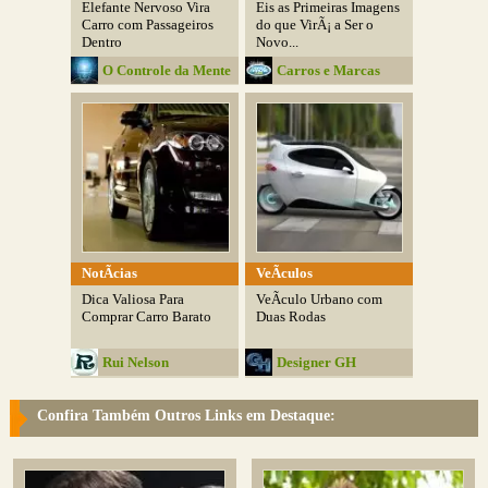
Elefante Nervoso Vira
Eis as Primeiras Imagens
Carro com Passageiros
do que VirÃ¡ a Ser o
Dentro
Novo...
O Controle da Mente
Carros e Marcas
NotÃ­cias
VeÃ­culos
Dica Valiosa Para
VeÃ­culo Urbano com
Comprar Carro Barato
Duas Rodas
Rui Nelson
Designer GH
Confira Também Outros Links em Destaque: