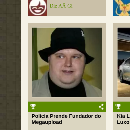
Diz AÃ­ Gi
Policia Prende Fundador do
Kia 
Megaupload
Luxo