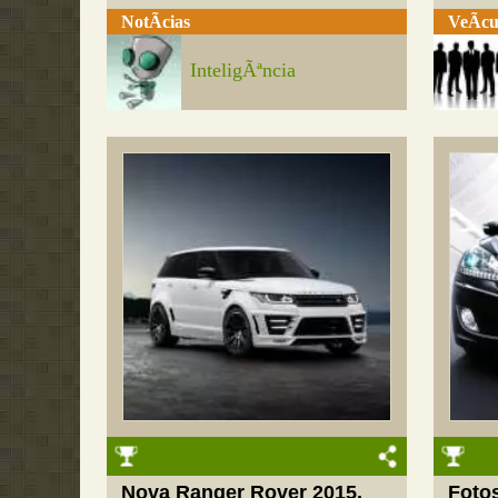
NotÃ­cias
VeÃ­cu
InteligÃªncia
Nova Ranger Rover 2015,
Foto