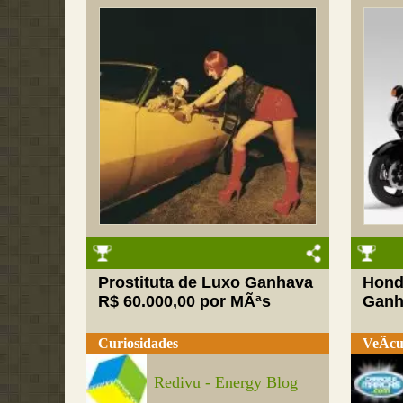
Prostituta de Luxo Ganhava
Hond
R$ 60.000,00 por MÃªs
Ganh
Curiosidades
VeÃ­cu
Redivu - Energy Blog