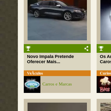
Novo Impala Pretende
Os A
Oferecer Mais...
Caro
VeÃ­culos
Curios
Carros e Marcas