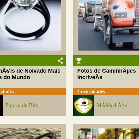
nÃ©is de Noivado Mais
Fotos de CaminhÃµes
s do Mundo
IncriveÃ­s
idades
Curiosidades
Pipoca de Bits
MÃ³dazhÃ³ra