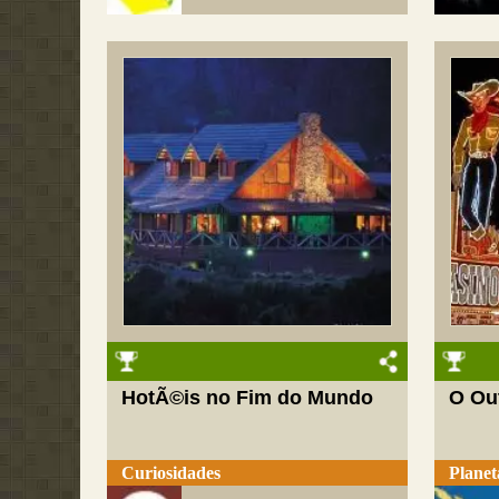
HotÃ©is no Fim do Mundo
O Ou
Curiosidades
Planet