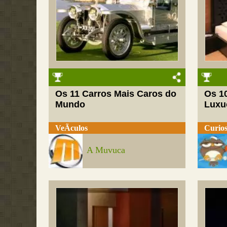
Os 11 Carros Mais Caros do
Os 1
Mundo
Luxu
VeÃ­culos
Curios
A Muvuca