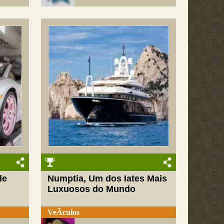
de
Numptia, Um dos Iates Mais
Luxuosos do Mundo
VeÃ­culos