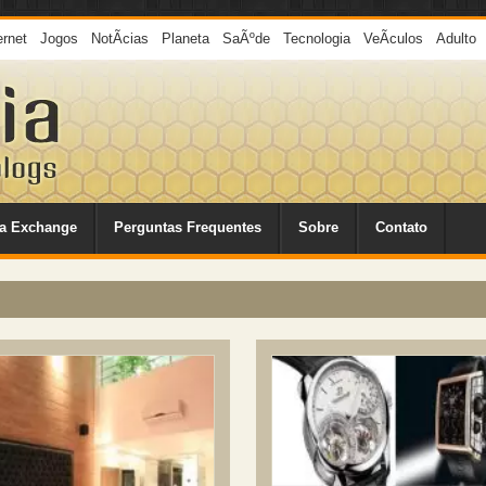
ernet
Jogos
NotÃ­cias
Planeta
SaÃºde
Tecnologia
VeÃ­culos
Adulto
a Exchange
Perguntas Frequentes
Sobre
Contato