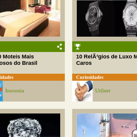
0 Moteis Mais
10 RelÃ³gios de Luxo 
osos do Brasil
Caros
idades
Curiosidades
Insoonia
Utilnet