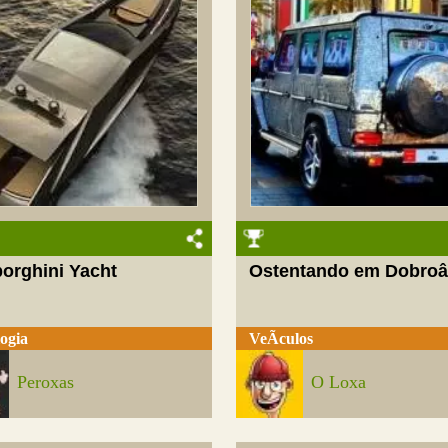
orghini Yacht
Ostentando em Dobroâ
ogia
VeÃ­culos
Peroxas
O Loxa