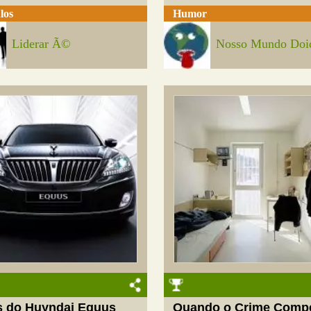
los
Humor
Liderar Ã©
Nosso Mundo Doi
s do Huyndai Equus
Quando o Crime Comp