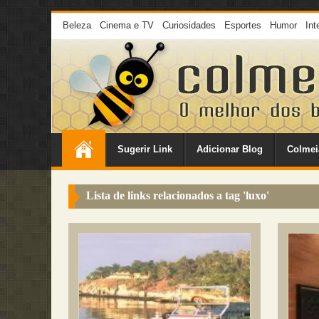
Beleza
Cinema e TV
Curiosidades
Esportes
Humor
Int
Sugerir Link
Adicionar Blog
Colmei
Lista de links relacionados a tag '
luxo
'