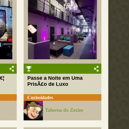
€¦
Passe a Noite em Uma
PrisÃ£o de Luxo
Curiosidades
Taberna do Zezim