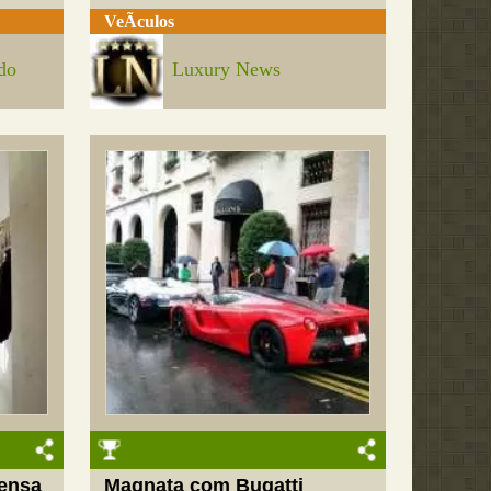
VeÃ­culos
do
Luxury News
ensa
Magnata com Bugatti