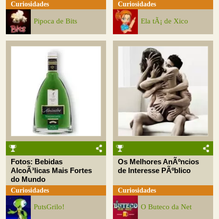
Curiosidades
Curiosidades
Pipoca de Bits
Ela tÃ¡ de Xico
Fotos: Bebidas
Os Melhores AnÃºncios
AlcoÃ³licas Mais Fortes
de Interesse PÃºblico
do Mundo
Curiosidades
Curiosidades
PutsGrilo!
O Buteco da Net