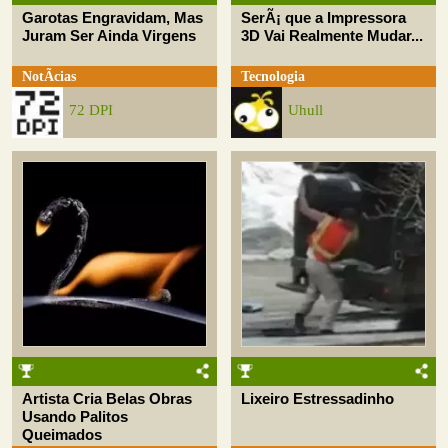
Garotas Engravidam, Mas
SerÃ¡ que a Impressora
Juram Ser Ainda Virgens
3D Vai Realmente Mudar...
NotÃ­cias
Tecnologia
72 DPI
Uhull
Artista Cria Belas Obras
Lixeiro Estressadinho
Usando Palitos
Queimados