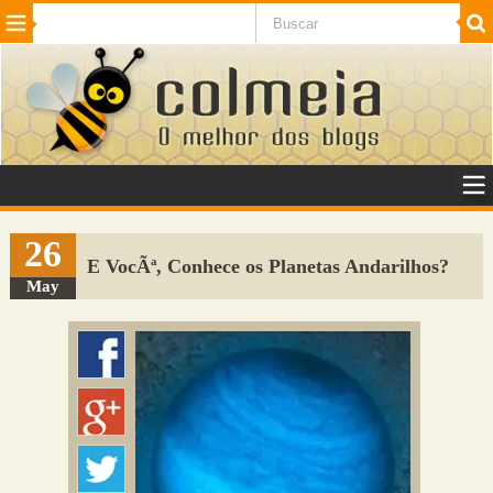
Beleza
Cinema e TV
Curiosidades
Esportes
Humor
Internet
Jogos
NotÃ­cias
Planeta
SaÃºde
Tecnologia
VeÃ­culos
Adulto
Sugerir Link
26
E VocÃª, Conhece os Planetas Andarilhos?
Adicionar Blog
May
Colmeia Exchange
Perguntas Frequentes
Sobre
Contato