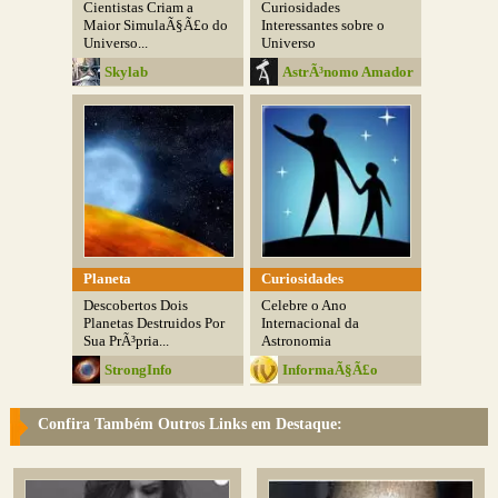
Cientistas Criam a
Curiosidades
Maior SimulaÃ§Ã£o do
Interessantes sobre o
Universo...
Universo
Skylab
AstrÃ³nomo Amador
Planeta
Curiosidades
Descobertos Dois
Celebre o Ano
Planetas Destruidos Por
Internacional da
Sua PrÃ³pria...
Astronomia
StrongInfo
InformaÃ§Ã£o
Virtual
Confira Também Outros Links em Destaque: