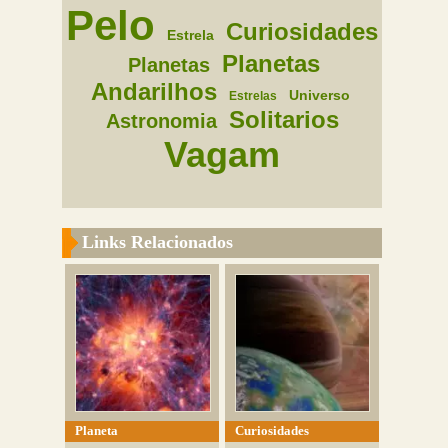
Pelo
Curiosidades
Estrela
Planetas
Planetas
Andarilhos
Universo
Estrelas
Solitarios
Astronomia
Vagam
Links Relacionados
Planeta
Curiosidades