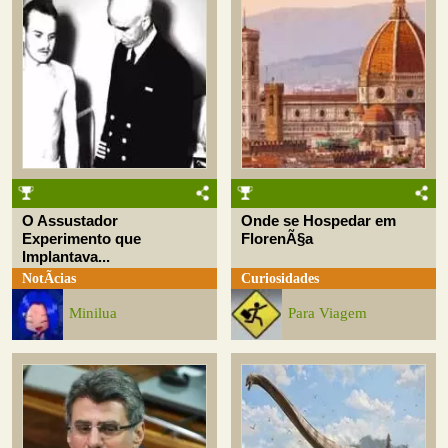
O Assustador
Onde se Hospedar em
Experimento que
FlorenÃ§a
Implantava...
NotÃ­cias
Curiosidades
Minilua
Para Viagem