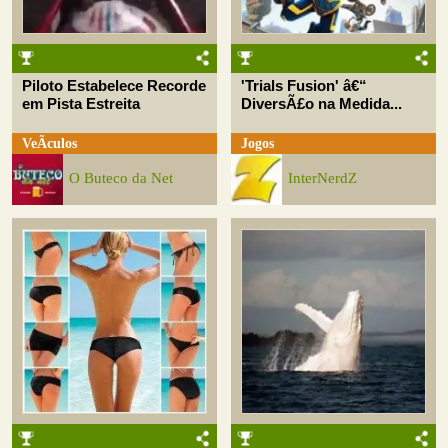
Piloto Estabelece Recorde
'Trials Fusion' â€“
em Pista Estreita
DiversÃ£o na Medida...
VeÃ­culos
Jogos
O Buteco da Net
InterNerdZ