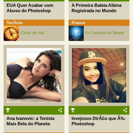
EUA Quer Acabar com
A Primeira Baleia Albina
Abuso do Photoshop
Registrada no Mundo
NotÃ­cias
Planeta
Clave do Sul
O Controle da Mente
Ana Ivanovic: a Tenista
Invejosos DirÃ£o que Ã‰
Mais Bela do Planeta
Photoshop