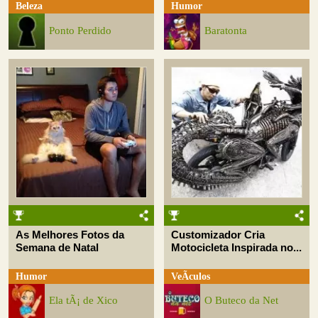
Beleza
Humor
Ponto Perdido
Baratonta
As Melhores Fotos da
Customizador Cria
Semana de Natal
Motocicleta Inspirada no...
Humor
VeÃ­culos
Ela tÃ¡ de Xico
O Buteco da Net