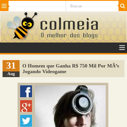
Beleza
Cinema e TV
Curiosidades
Esportes
Humor
Internet
Jogos
NotÃ­cias
Planeta
SaÃºde
Tecnologia
VeÃ­culos
Adulto
Sugerir Link
31
O Homem que Ganha R$ 750 Mil Por MÃªs
Jogando Videogame
Adicionar Blog
Aug
Colmeia Exchange
Perguntas Frequentes
Sobre
Contato