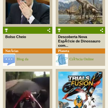
Bolso Cheio
Descoberta Nova
EspÃ©cie de Dinossauro
com...
NotÃ­cias
Planeta
Blog da
CiÃªncia Online