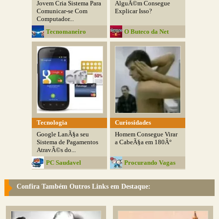
Jovem Cria Sistema Para
AlguÃ©m Consegue
Comunicar-se Com
Explicar Isso?
Computador...
Tecnomaneiro
O Buteco da Net
Tecnologia
Curiosidades
Google LanÃ§a seu
Homem Consegue Virar
Sistema de Pagamentos
a CabeÃ§a em 180Â°
AtravÃ©s do...
PC Saudavel
Procurando Vagas
Confira Também Outros Links em Destaque: