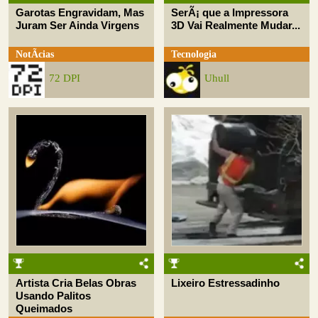
Garotas Engravidam, Mas
SerÃ¡ que a Impressora
Juram Ser Ainda Virgens
3D Vai Realmente Mudar...
NotÃ­cias
Tecnologia
72 DPI
Uhull
Artista Cria Belas Obras
Lixeiro Estressadinho
Usando Palitos
Queimados