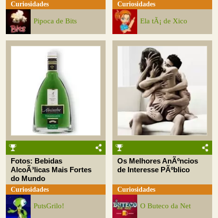
Curiosidades
Curiosidades
Pipoca de Bits
Ela tÃ¡ de Xico
Fotos: Bebidas
Os Melhores AnÃºncios
AlcoÃ³licas Mais Fortes
de Interesse PÃºblico
do Mundo
Curiosidades
Curiosidades
PutsGrilo!
O Buteco da Net