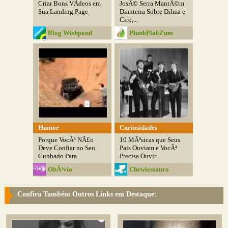
Criar Bons VÃ­deos em
JosÃ© Serra MantÃ©m
Sua Landing Page
Dianteira Sobre Dilma e
Ciro,...
Blog Wishpond
PlunkPlakZum
Humor
Curiosidades
Porque VocÃª NÃ£o
10 MÃºsicas que Seus
Deve Confiar no Seu
Pais Ouviam e VocÃª
Cunhado Para...
Precisa Ouvir
ObÃ³vio
Chewiessauro
Confira Também Outros Links em Destaque: