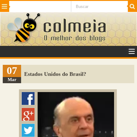
Beleza
Cinema e TV
Curiosidades
Esportes
Humor
Internet
Jogos
NotÃ­cias
Planeta
SaÃºde
Tecnologia
VeÃ­culos
Adulto
Sugerir Link
07
Estados Unidos do Brasil?
Adicionar Blog
Mar
Colmeia Exchange
Perguntas Frequentes
Sobre
Contato