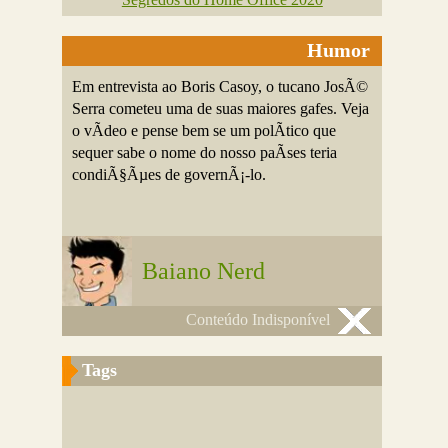
Humor
Em entrevista ao Boris Casoy, o tucano JosÃ©
Serra cometeu uma de suas maiores gafes. Veja
o vÃ­deo e pense bem se um polÃ­tico que
sequer sabe o nome do nosso paÃ­ses teria
condiÃ§Ãµes de governÃ¡-lo.
Baiano Nerd
Conteúdo Indisponível
Tags