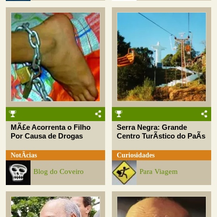
MÃ£e Acorrenta o Filho
Serra Negra: Grande
Por Causa de Drogas
Centro TurÃ­stico do PaÃ­s
NotÃ­cias
Curiosidades
Blog do Coveiro
Para Viagem