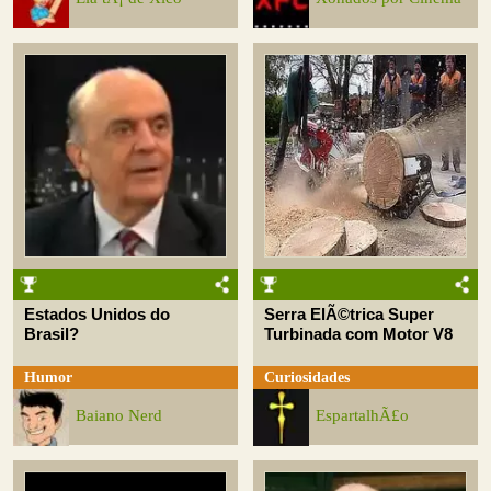
Estados Unidos do
Serra ElÃ©trica Super
Brasil?
Turbinada com Motor V8
Humor
Curiosidades
Baiano Nerd
EspartalhÃ£o