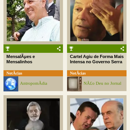
MensalÃµes e
Cartel Agiu de Forma Mais
Mensalinhos
Intensa no Governo Serra
NotÃ­cias
NotÃ­cias
AntropomÃ­dia
NÃ£o Deu no Jornal