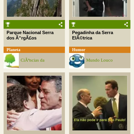
Parque Nacional Serra
Pegadinha da Serra
dos Ã“rgÃ£os
ElÃ©trica
Planeta
Humor
CiÃªncias da
Mundo Louco