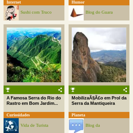
Internet
Humor
Sushi com Truco
Blog do Guara
A Famosa Serra do Rio do
MobilizaÃ§Ã£o em Prol da
Rastro em Bom Jardim...
Serra da Mantiqueira
Curiosidades
Planeta
Vida de Turista
Blog da