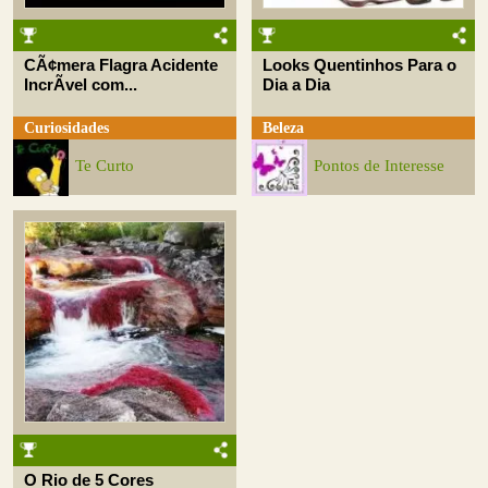
CÃ¢mera Flagra Acidente
Looks Quentinhos Para o
IncrÃ­vel com...
Dia a Dia
Curiosidades
Beleza
Te Curto
Pontos de Interesse
O Rio de 5 Cores