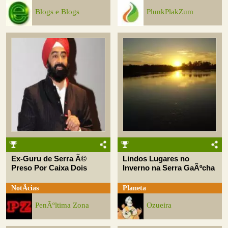
Blogs e Blogs
PlunkPlakZum
Ex-Guru de Serra Ã©
Lindos Lugares no
Preso Por Caixa Dois
Inverno na Serra GaÃºcha
NotÃ­cias
Planeta
PenÃºltima Zona
Ozueira