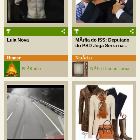
Lula Nova
MÃ¡fia do ISS: Deputado
do PSD Joga Serra na...
Humor
NotÃ­cias
PilÃ¢ndia
NÃ£o Deu no Jornal