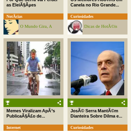
as EleiÃ§Ãµes
Canela no Rio Grande...
NotÃ­cias
Curiosidades
O Mundo Gira, A
Dicas de HotÃ©is
Memes Viralizam ApÃ³s
JosÃ© Serra MantÃ©m
PublicaÃ§Ã£o de...
Dianteira Sobre Dilma e...
Internet
Curiosidades