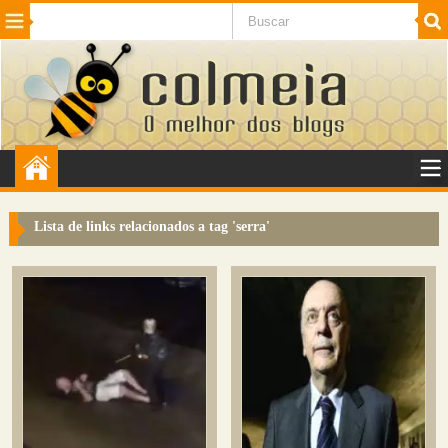
Beleza
Cinema e TV
Curiosidades
Esportes
Humor
Internet
Jogos
NotÃ­cias
Planeta
SaÃºde
Tecnologia
VeÃ­culos
Adulto
Sugerir Link
Lista de links relacionados a tag '
serra
'
Adicionar Blog
Colmeia Exchange
Perguntas Frequentes
Sobre
Contato