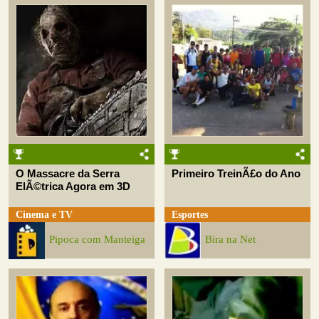
O Massacre da Serra
Primeiro TreinÃ£o do Ano
ElÃ©trica Agora em 3D
Cinema e TV
Esportes
Pipoca com Manteiga
Bira na Net