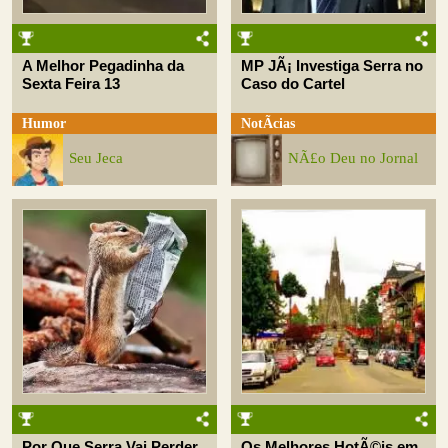
A Melhor Pegadinha da
MP JÃ¡ Investiga Serra no
Sexta Feira 13
Caso do Cartel
Humor
NotÃ­cias
Seu Jeca
NÃ£o Deu no Jornal
Por Que Serra Vai Perder
Os Melhores HotÃ©is em