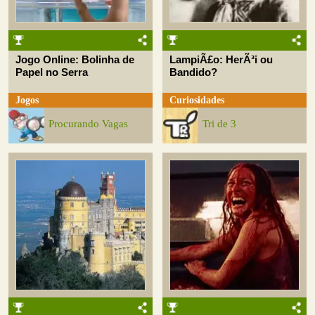
Jogo Online: Bolinha de
LampiÃ£o: HerÃ³i ou
Papel no Serra
Bandido?
Jogos
Curiosidades
Procurando Vagas
Tri de 3