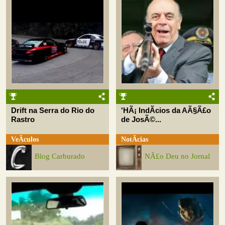
Drift na Serra do Rio do
'HÃ¡ IndÃ­cios da AÃ§Ã£o
Rastro
de JosÃ©...
VeÃ­culos
NotÃ­cias
Blog Carburado
NÃ£o Deu no Jornal