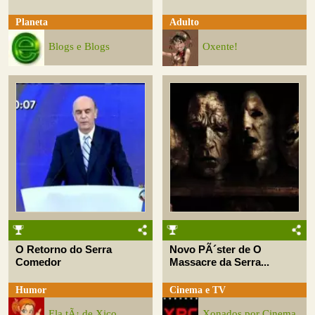
Planeta
Adulto
Blogs e Blogs
Oxente!
O Retorno do Serra
Novo PÃ´ster de O
Comedor
Massacre da Serra...
Humor
Cinema e TV
Ela tÃ¡ de Xico
Xonados por Cinema