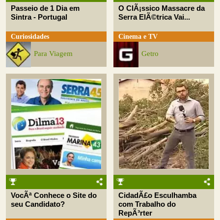
Passeio de 1 Dia em
O ClÃ¡ssico Massacre da
Sintra - Portugal
Serra ElÃ©trica Vai...
Curiosidades
Cinema e TV
Para Viagem
Getro
VocÃª Conhece o Site do
CidadÃ£o Esculhamba
seu Candidato?
com Trabalho do
RepÃ³rter