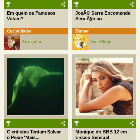
Em quem os Famosos
JosÃ© Serra Encomenda
Votam?
ServiÃ§o ao...
Curiosidades
Humor
Arreganho
Zuei Muito
Cientistas Tentam Salvar
Monique do BBB 12 em
o Peixe 'Mais...
Ensaio Sensual