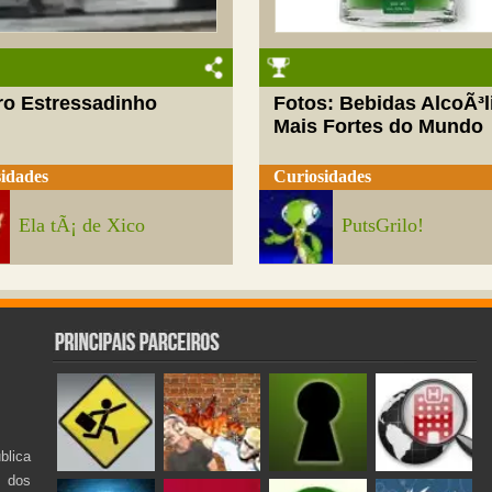
ro Estressadinho
Fotos: Bebidas AlcoÃ³l
Mais Fortes do Mundo
idades
Curiosidades
Ela tÃ¡ de Xico
PutsGrilo!
lica
s dos