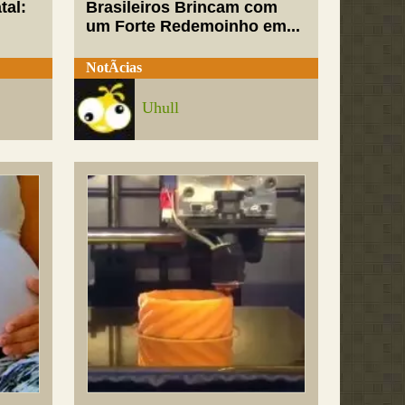
tal:
Brasileiros Brincam com
um Forte Redemoinho em...
NotÃ­cias
Uhull