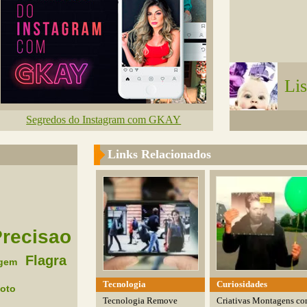
Lis
Segredos do Instagram com GKAY
Links Relacionados
Precisao
Flagra
gem
Tecnologia
Curiosidades
oto
Tecnologia Remove
Criativas Montagens c