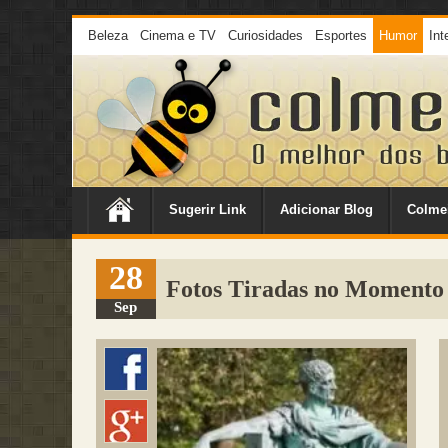
Beleza
Cinema e TV
Curiosidades
Esportes
Humor
Int
Sugerir Link
Adicionar Blog
Colme
28
Fotos Tiradas no Momento
Sep