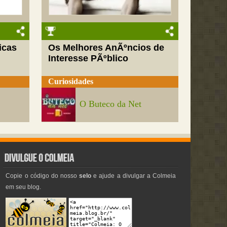
icas
Os Melhores AnÃºncios de
Interesse PÃºblico
Curiosidades
O Buteco da Net
Copie o código do nosso
selo
e ajude a divulgar a Colmeia
em seu blog.