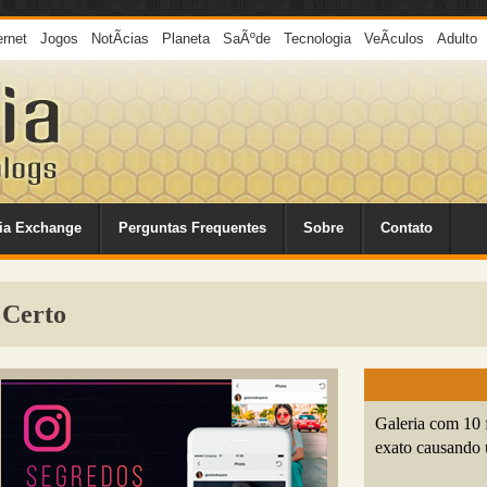
ernet
Jogos
NotÃ­cias
Planeta
SaÃºde
Tecnologia
VeÃ­culos
Adulto
ia Exchange
Perguntas Frequentes
Sobre
Contato
 Certo
Galeria com 10 
exato causando 