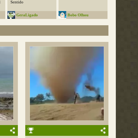
l
Sentido
GeraLigado
Bobo Olhou