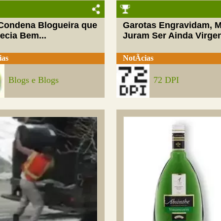
 Condena Blogueira que
Garotas Engravidam, 
ecia Bem...
Juram Ser Ainda Virge
ias
NotÃ­cias
Blogs e Blogs
72 DPI