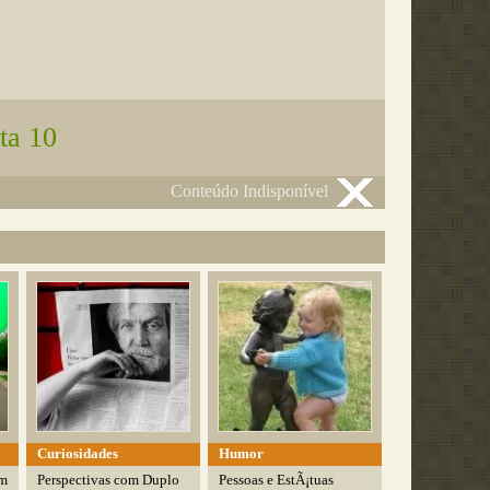
ta 10
Conteúdo Indisponível
Curiosidades
Humor
om
Perspectivas com Duplo
Pessoas e EstÃ¡tuas