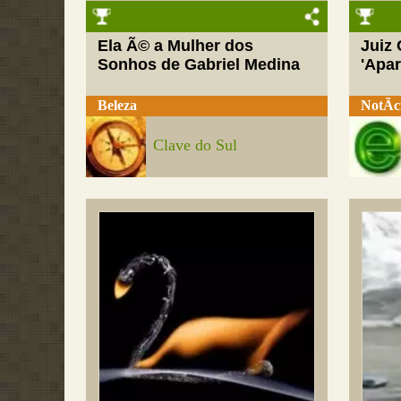
Ela Ã© a Mulher dos
Juiz
Sonhos de Gabriel Medina
'Apar
Beleza
NotÃ­c
Clave do Sul