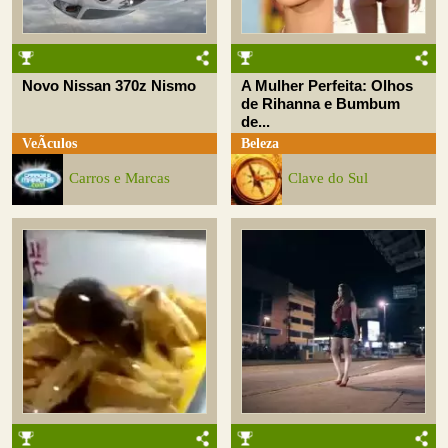
Novo Nissan 370z Nismo
A Mulher Perfeita: Olhos
de Rihanna e Bumbum
de...
VeÃ­culos
Beleza
Carros e Marcas
Clave do Sul