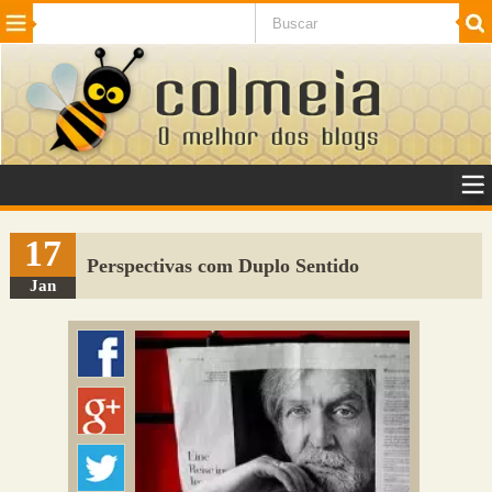
Beleza
Cinema e TV
Curiosidades
Esportes
Humor
Internet
Jogos
NotÃ­cias
Planeta
SaÃºde
Tecnologia
VeÃ­culos
Adulto
Sugerir Link
17
Perspectivas com Duplo Sentido
Adicionar Blog
Jan
Colmeia Exchange
Perguntas Frequentes
Sobre
Contato