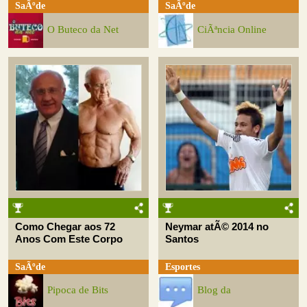
SaÃºde
SaÃºde
O Buteco da Net
CiÃªncia Online
Como Chegar aos 72
Neymar atÃ© 2014 no
Anos Com Este Corpo
Santos
SaÃºde
Esportes
Pipoca de Bits
Blog da