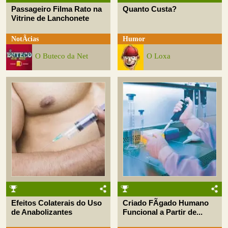
Passageiro Filma Rato na
Quanto Custa?
Vitrine de Lanchonete
NotÃ­cias
Humor
O Buteco da Net
O Loxa
Efeitos Colaterais do Uso
Criado FÃ­gado Humano
de Anabolizantes
Funcional a Partir de...