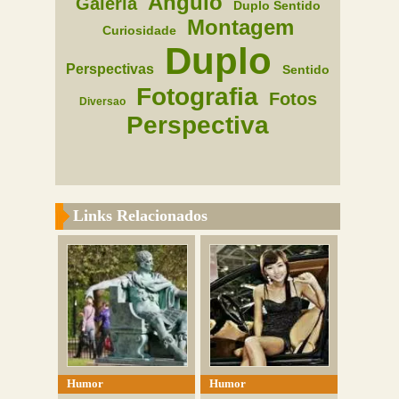
Angulo
Galeria
Duplo Sentido
Montagem
Curiosidade
Duplo
Perspectivas
Sentido
Fotografia
Fotos
Diversao
Perspectiva
Links Relacionados
Humor
Humor