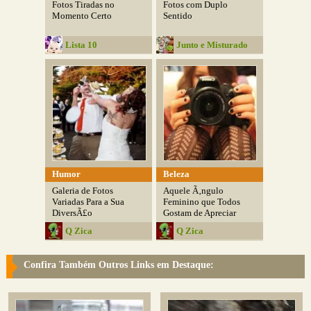
Fotos Tiradas no
Fotos com Duplo
Momento Certo
Sentido
Lista 10
Junto e Misturado
Humor
Beleza
Galeria de Fotos
Aquele Ã‚ngulo
Variadas Para a Sua
Feminino que Todos
DiversÃ£o
Gostam de Apreciar
Q Zica
Q Zica
Confira Também Outros Links em Destaque: