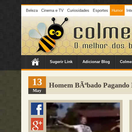
Beleza
Cinema e TV
Curiosidades
Esportes
Humor
Int
Sugerir Link
Adicionar Blog
Colme
13
Homem BÃªbado Pagando 
May