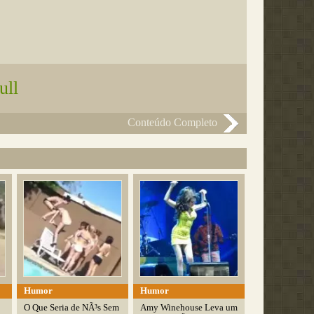
ull
Conteúdo Completo
Humor
Humor
O Que Seria de NÃ³s Sem
Amy Winehouse Leva um