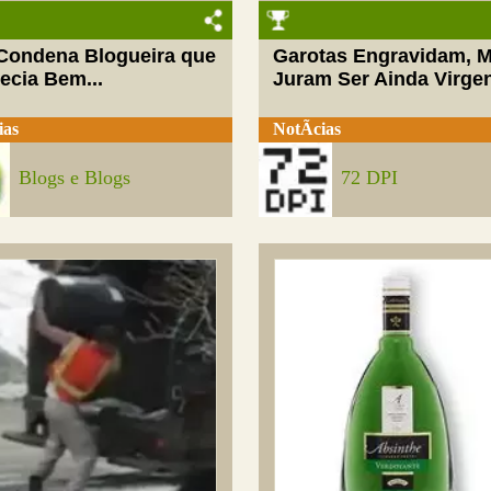
 Condena Blogueira que
Garotas Engravidam, 
ecia Bem...
Juram Ser Ainda Virge
ias
NotÃ­cias
Blogs e Blogs
72 DPI