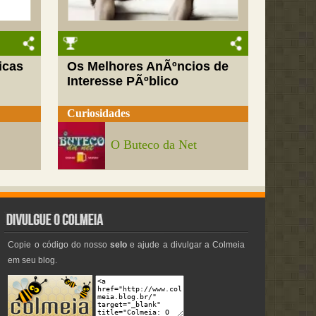
icas
Os Melhores AnÃºncios de
Interesse PÃºblico
Curiosidades
O Buteco da Net
Copie o código do nosso
selo
e ajude a divulgar a Colmeia
em seu blog.