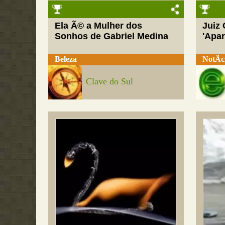
Ela Ã© a Mulher dos
Juiz
Sonhos de Gabriel Medina
'Apar
Beleza
NotÃ­c
Clave do Sul