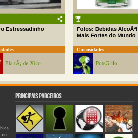
ro Estressadinho
Fotos: Bebidas AlcoÃ³l
Mais Fortes do Mundo
idades
Curiosidades
Ela tÃ¡ de Xico
PutsGrilo!
lica
s dos