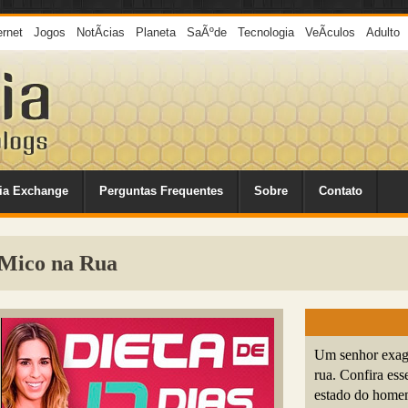
ernet
Jogos
NotÃ­cias
Planeta
SaÃºde
Tecnologia
VeÃ­culos
Adulto
ia Exchange
Perguntas Frequentes
Sobre
Contato
Mico na Rua
Um senhor exage
rua. Confira ess
estado do home