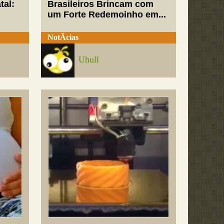
tal:
Brasileiros Brincam com
um Forte Redemoinho em...
NotÃ­cias
Uhull