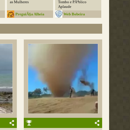
as Mulheres
Tombo e PÃºblico
Aplaude
PreguiÃ§a Alheia
Web Bobeira