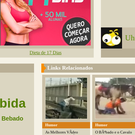
Uh
Dieta de 17 Dias
Links Relacionados
bida
Bebado
Humor
Humor
As Melhores VÃ­deo
O BÃªbado e o Cavalo