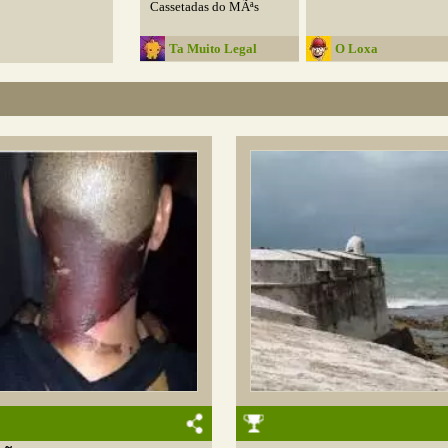
Cassetadas do MÃªs
Ta Muito Legal
O Loxa