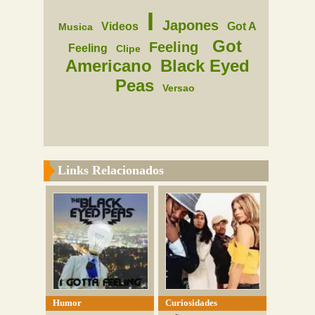
I
Japones
Videos
Got A
Musica
Got
Feeling
Feeling
Clipe
Americano
Black Eyed
Peas
Versao
Links Relacionados
Humor
Curiosidades