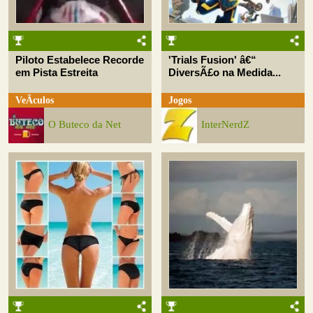
Piloto Estabelece Recorde
'Trials Fusion' â€“
em Pista Estreita
DiversÃ£o na Medida...
VeÃ­culos
Jogos
O Buteco da Net
InterNerdZ