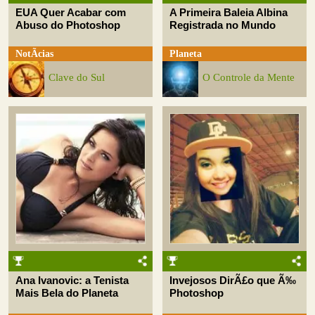
EUA Quer Acabar com
A Primeira Baleia Albina
Abuso do Photoshop
Registrada no Mundo
NotÃ­cias
Planeta
Clave do Sul
O Controle da Mente
Ana Ivanovic: a Tenista
Invejosos DirÃ£o que Ã‰
Mais Bela do Planeta
Photoshop