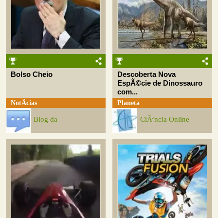
Bolso Cheio
Descoberta Nova
EspÃ©cie de Dinossauro
com...
NotÃ­cias
Planeta
Blog da
CiÃªncia Online