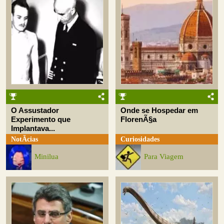
O Assustador
Onde se Hospedar em
Experimento que
FlorenÃ§a
Implantava...
NotÃ­cias
Curiosidades
Minilua
Para Viagem