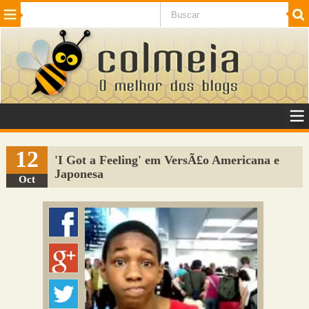
Beleza
Cinema e TV
Curiosidades
Esportes
Humor
Internet
Jogos
NotÃ­cias
Planeta
SaÃºde
Tecnologia
VeÃ­culos
Adulto
Sugerir Link
12
'I Got a Feeling' em VersÃ£o Americana e
Japonesa
Adicionar Blog
Oct
Colmeia Exchange
Perguntas Frequentes
Sobre
Contato