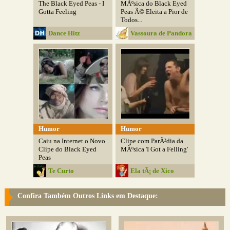
The Black Eyed Peas - I
MÃºsica do Black Eyed
Gotta Feeling
Peas Ã© Eleita a Pior de
Todos...
Dance Hitz
Vassoura de Pandora
Humor
Humor
Caiu na Internet o Novo
Clipe com ParÃ³dia da
Clipe do Black Eyed
MÃºsica 'I Got a Felling'
Peas
Te Curto
Ela tÃ¡ de Xico
Confira Também Outros Links em Destaque: