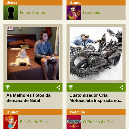
Beleza
Humor
Ponto Perdido
Baratonta
As Melhores Fotos da
Customizador Cria
Semana de Natal
Motocicleta Inspirada no...
Humor
VeÃ­culos
Ela tÃ¡ de Xico
O Buteco da Net