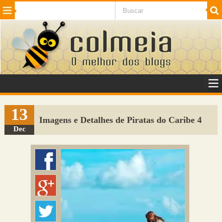
Beleza
Cinema e TV
Curiosidades
Esportes
Humor
Internet
Jogos
NotÃ­cias
Planeta
SaÃºde
Tecnologia
VeÃ­culos
Adulto
Sugerir Link
13
Imagens e Detalhes de Piratas do Caribe 4
Adicionar Blog
Dec
Colmeia Exchange
Perguntas Frequentes
Sobre
Contato