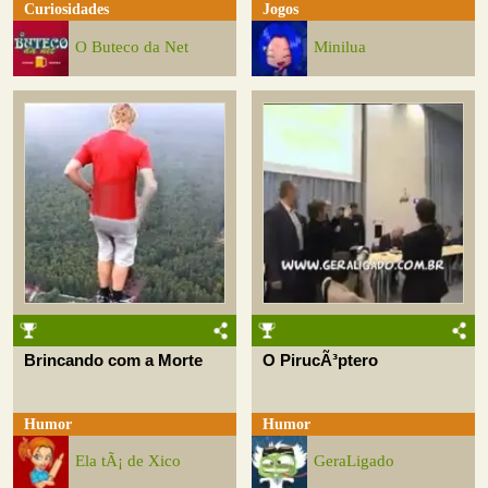
Curiosidades
Jogos
O Buteco da Net
Minilua
Brincando com a Morte
O PirucÃ³ptero
Humor
Humor
Ela tÃ¡ de Xico
GeraLigado