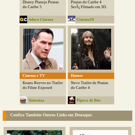
Disney Planeja Piratas
Piratas do Caribe 4
do Caribe 5
SerÃ¡ Filmado em 3D.
Adoro Cinema
Cinema10
Cinema e TV
Humor
Keanu Reeves no Trailer
Novo Trailer de Piratas
do Filme Exposed
do Caribe 4
Sintoniza
Pipoca de Bits
Confira Também Outros Links em Destaque: