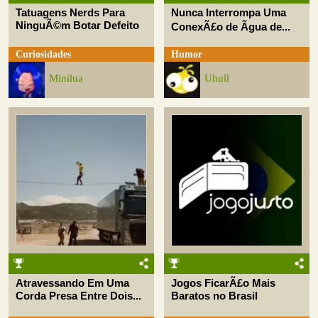
Tatuagens Nerds Para
Nunca Interrompa Uma
NinguÃ©m Botar Defeito
ConexÃ£o de Ãgua de...
Curiosidades
Humor
Minilua
Uhull
Atravessando Em Uma
Jogos FicarÃ£o Mais
Corda Presa Entre Dois...
Baratos no Brasil