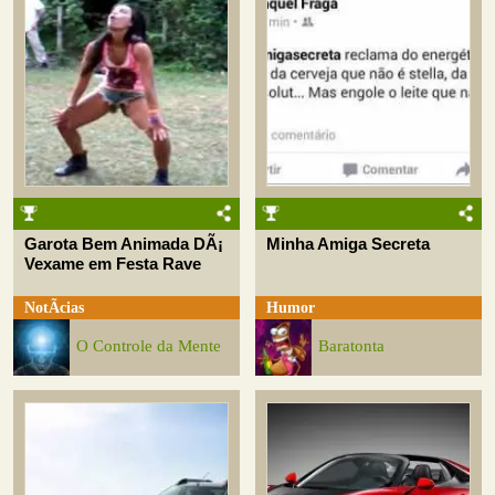
Garota Bem Animada DÃ¡
Minha Amiga Secreta
Vexame em Festa Rave
NotÃ­cias
Humor
O Controle da Mente
Baratonta