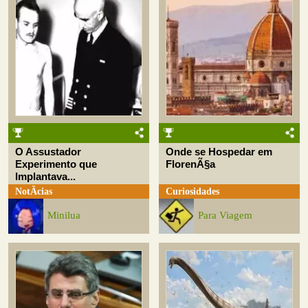
O Assustador
Onde se Hospedar em
Experimento que
FlorenÃ§a
Implantava...
NotÃ­cias
Curiosidades
Minilua
Para Viagem