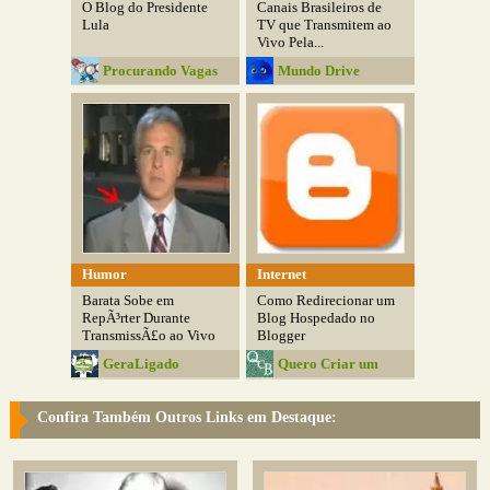
O Blog do Presidente
Canais Brasileiros de
Lula
TV que Transmitem ao
Vivo Pela...
Procurando Vagas
Mundo Drive
Humor
Internet
Barata Sobe em
Como Redirecionar um
RepÃ³rter Durante
Blog Hospedado no
TransmissÃ£o ao Vivo
Blogger
GeraLigado
Quero Criar um
Blog
Confira Também Outros Links em Destaque: