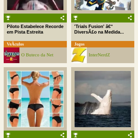
Piloto Estabelece Recorde
'Trials Fusion' â€“
em Pista Estreita
DiversÃ£o na Medida...
VeÃ­culos
Jogos
O Buteco da Net
InterNerdZ