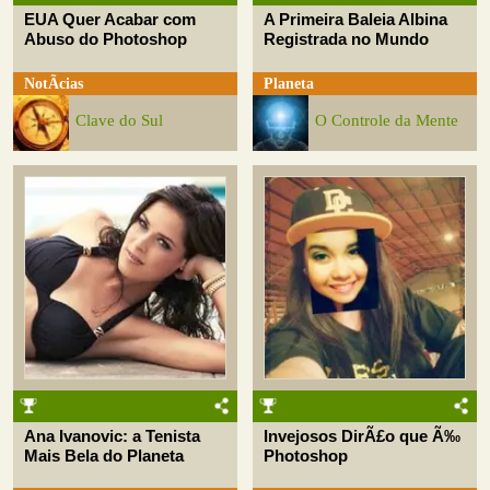
EUA Quer Acabar com
A Primeira Baleia Albina
Abuso do Photoshop
Registrada no Mundo
NotÃ­cias
Planeta
Clave do Sul
O Controle da Mente
Ana Ivanovic: a Tenista
Invejosos DirÃ£o que Ã‰
Mais Bela do Planeta
Photoshop