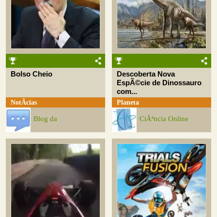
Bolso Cheio
Descoberta Nova
EspÃ©cie de Dinossauro
com...
NotÃ­cias
Planeta
Blog da
CiÃªncia Online