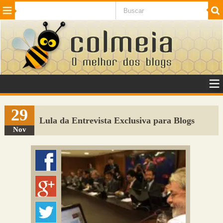
Beleza
Cinema e TV
Curiosidades
Esportes
Humor
Internet
Jogos
NotÃ­cias
Planeta
SaÃºde
Tecnologia
VeÃ­culos
Adulto
Sugerir Link
29
Lula da Entrevista Exclusiva para Blogs
Adicionar Blog
Nov
Colmeia Exchange
Perguntas Frequentes
Sobre
Contato