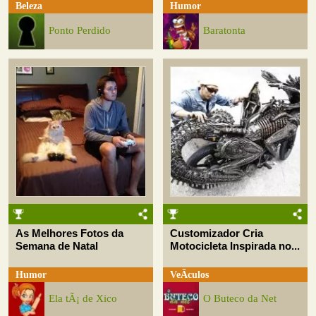
Beleza
Humor
Ponto Perdido
Baratonta
As Melhores Fotos da
Customizador Cria
Semana de Natal
Motocicleta Inspirada no...
Humor
VeÃ­culos
Ela tÃ¡ de Xico
O Buteco da Net