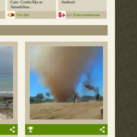
Caro: ConheÃ§a as
Android
Armadilhas...
Viu Aki
G+ Entretenimento