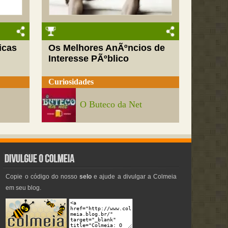
icas
Os Melhores AnÃºncios de
Interesse PÃºblico
Curiosidades
O Buteco da Net
Copie o código do nosso
selo
e ajude a divulgar a Colmeia
em seu blog.