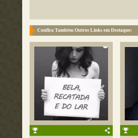
Confira Também Outros Links em Destaque: