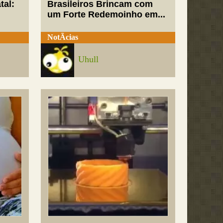
tal:
Brasileiros Brincam com
um Forte Redemoinho em...
NotÃ­cias
Uhull