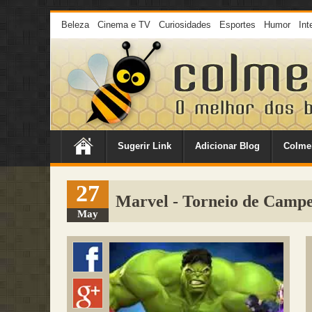
Beleza
Cinema e TV
Curiosidades
Esportes
Humor
Int
Sugerir Link
Adicionar Blog
Colme
27
Marvel - Torneio de Camp
May