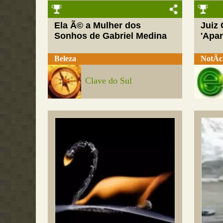
Ela Ã© a Mulher dos
Juiz
Sonhos de Gabriel Medina
'Apar
Beleza
NotÃ­c
Clave do Sul