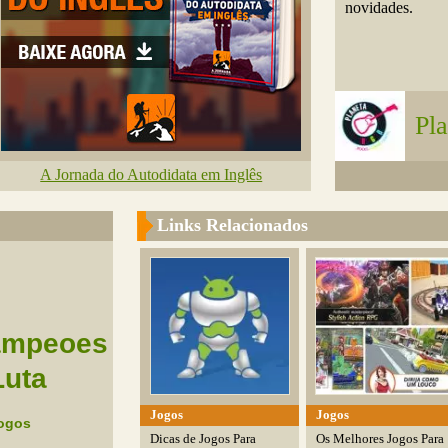
novidades.
Pl
A Jornada do Autodidata em Inglês
Links Relacionados
ampeoes
Luta
Jogos
Jogos
ogos
Dicas de Jogos Para
Os Melhores Jogos Para