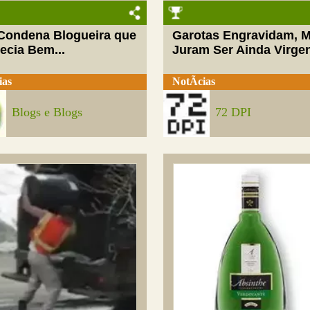
 Condena Blogueira que
Garotas Engravidam, 
ecia Bem...
Juram Ser Ainda Virge
ias
NotÃ­cias
Blogs e Blogs
72 DPI