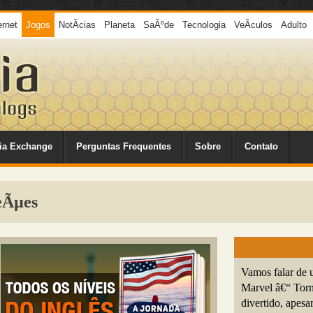
ernet
Jogos
NotÃ­cias
Planeta
SaÃºde
Tecnologia
VeÃ­culos
Adulto
ia Exchange
Perguntas Frequentes
Sobre
Contato
eÃµes
Vamos falar de 
Marvel â€“ Torn
divertido, apesa