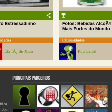
ro Estressadinho
Fotos: Bebidas AlcoÃ³l
Mais Fortes do Mundo
idades
Curiosidades
Ela tÃ¡ de Xico
PutsGrilo!
lica
s dos