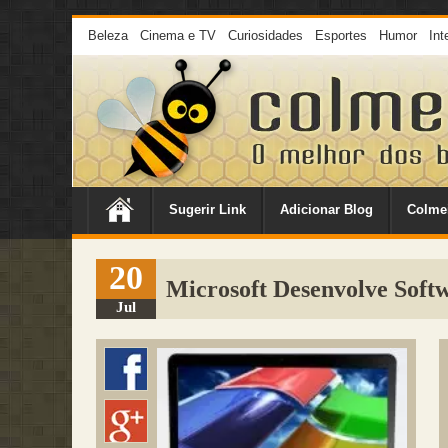
Beleza
Cinema e TV
Curiosidades
Esportes
Humor
Int
Sugerir Link
Adicionar Blog
Colme
20
Microsoft Desenvolve Soft
Jul