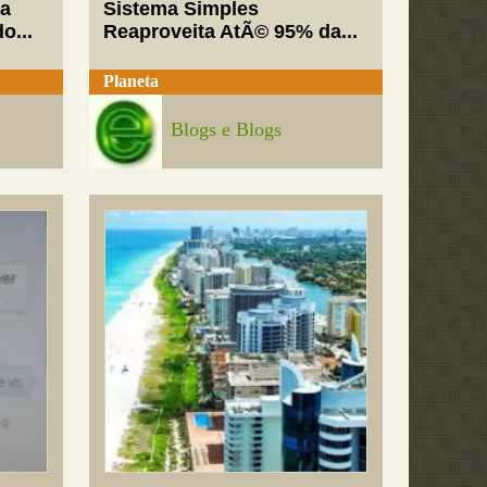
va
Sistema Simples
o...
Reaproveita AtÃ© 95% da...
Planeta
Blogs e Blogs