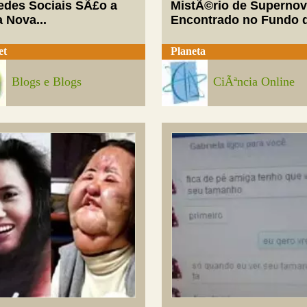
edes Sociais SÃ£o a
MistÃ©rio de Superno
 Nova...
Encontrado no Fundo d
et
Planeta
Blogs e Blogs
CiÃªncia Online