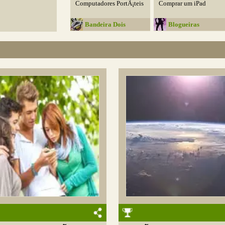
Computadores PortÃ¡teis
Comprar um iPad
Bandeira Dois
Blogueiras
Compulsivas