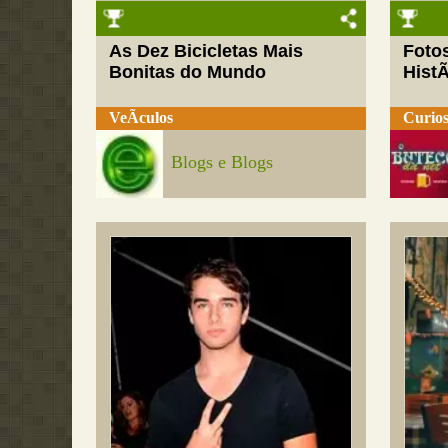
As Dez Bicicletas Mais
Fotos
Bonitas do Mundo
HistÃ
VeÃ­culos
Curios
Blogs e Blogs