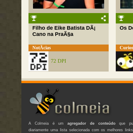
Filho de Eike Batista DÃ¡
Os D
Cano na PraÃ§a
NotÃ­cias
Curios
72 DPI
A Colmeia é um
agregador de conteúdo
que pub
diariamente uma lista selecionada com os melhores link