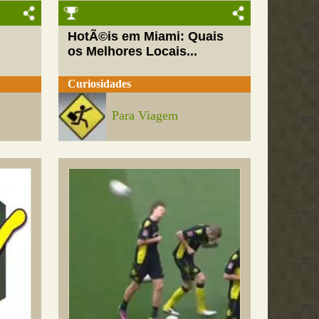
HotÃ©is em Miami: Quais
os Melhores Locais...
Curiosidades
Para Viagem