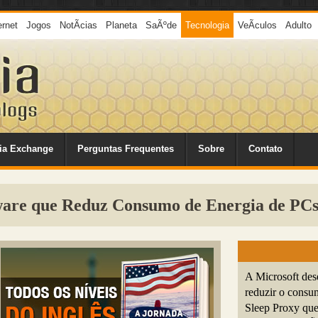
ernet
Jogos
NotÃ­cias
Planeta
SaÃºde
Tecnologia
VeÃ­culos
Adulto
ia Exchange
Perguntas Frequentes
Sobre
Contato
ware que Reduz Consumo de Energia de PC
A Microsoft des
reduzir o consu
Sleep Proxy q