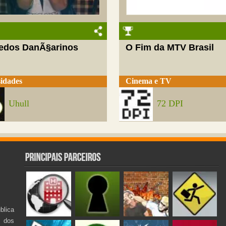
edos DanÃ§arinos
O Fim da MTV Brasil
idades
Cinema e TV
Uhull
72 DPI
lica
s dos