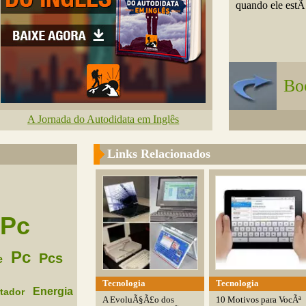
quando ele estÃ
Bo
A Jornada do Autodidata em Inglês
Links Relacionados
Pc
Pc
Pcs
e
Tecnologia
Tecnologia
Energia
tador
A EvoluÃ§Ã£o dos
10 Motivos para VocÃª