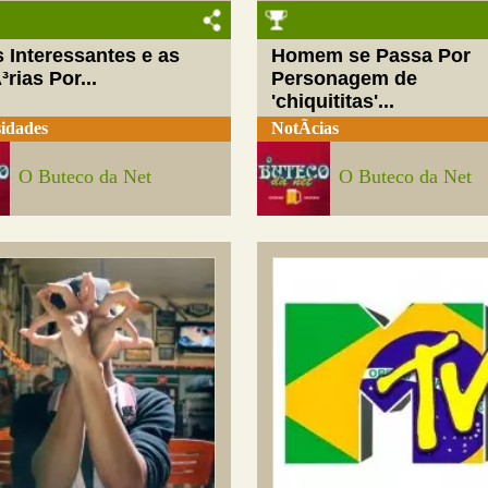
 Interessantes e as
Homem se Passa Por
³rias Por...
Personagem de
'chiquititas'...
idades
NotÃ­cias
O Buteco da Net
O Buteco da Net