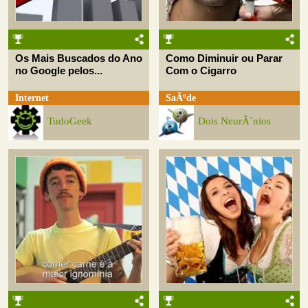
Os Mais Buscados do Ano
Como Diminuir ou Parar
no Google pelos...
Com o Cigarro
Internet
SaÃºde
TudoGeek
Dois NeurÃ´nios