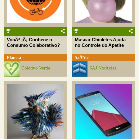
VocÃª jÃ¡ Conhece o
Mascar Chicletes Ajuda
Consumo Colaborativo?
no Controle do Apetite
Planeta
SaÃºde
Coletivo Verde
SAJ NotÃ­cias