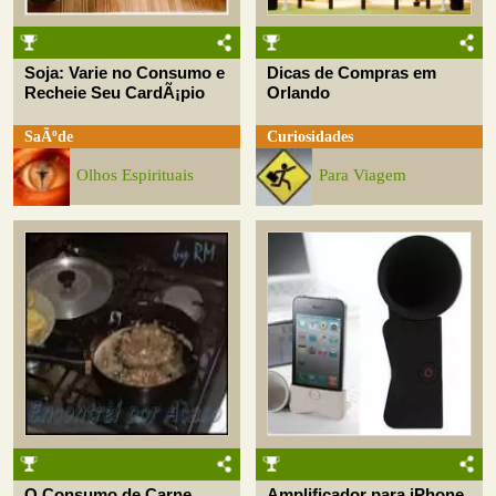
Soja: Varie no Consumo e
Dicas de Compras em
Recheie Seu CardÃ¡pio
Orlando
SaÃºde
Curiosidades
Olhos Espirituais
Para Viagem
O Consumo de Carne
Amplificador para iPhone