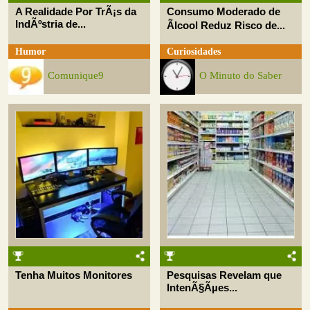
A Realidade Por TrÃ¡s da
Consumo Moderado de
IndÃºstria de...
Ãlcool Reduz Risco de...
Humor
Curiosidades
Comunique9
O Minuto do Saber
Tenha Muitos Monitores
Pesquisas Revelam que
IntenÃ§Ãµes...