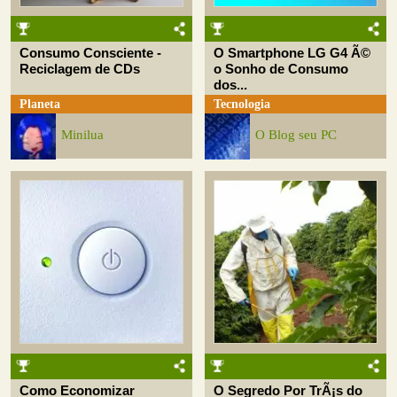
Consumo Consciente -
O Smartphone LG G4 Ã©
Reciclagem de CDs
o Sonho de Consumo
dos...
Planeta
Tecnologia
Minilua
O Blog seu PC
Como Economizar
O Segredo Por TrÃ¡s do