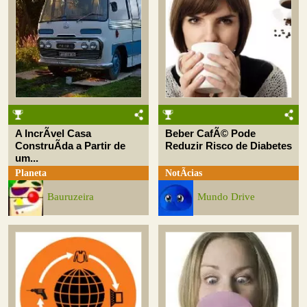
A IncrÃ­vel Casa
Beber CafÃ© Pode
ConstruÃ­da a Partir de
Reduzir Risco de Diabetes
um...
Planeta
NotÃ­cias
Bauruzeira
Mundo Drive