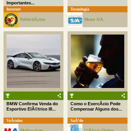
Importantes...
Internet
Tecnologia
PublicitÃ¡rios
Motor S/A
BMW Confirma Venda do
Como o ExercÃ­cio Pode
Esportivo ElÃ©trico I8...
Compensar Alguns dos...
VeÃ­culos
SaÃºde
Melhor Auto
CiÃªncia Online