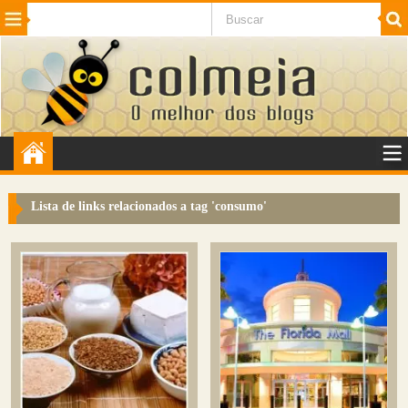
Beleza
Cinema e TV
Curiosidades
Esportes
Humor
Internet
Jogos
NotÃ­cias
Planeta
SaÃºde
Tecnologia
VeÃ­culos
Adulto
Sugerir Link
Lista de links relacionados a tag '
consumo
'
Adicionar Blog
Colmeia Exchange
Perguntas Frequentes
Sobre
Contato