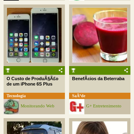
O Custo de ProduÃ§Ã£o
BenefÃ­cios da Beterraba
de um iPhone 6S Plus
Tecnologia
SaÃºde
Monitorando Web
G+ Entretenimento