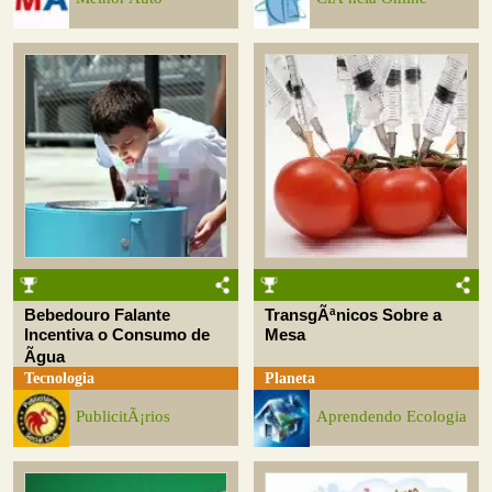
Bebedouro Falante
TransgÃªnicos Sobre a
Incentiva o Consumo de
Mesa
Ãgua
Tecnologia
Planeta
PublicitÃ¡rios
Aprendendo Ecologia