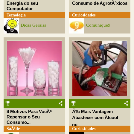
Energia do seu
Consumo de AgrotÃ³xicos
Computador
Tecnologia
Curiosidades
Dicas Geraiss
Comunique9
8 Motivos Para VocÃª
Ã‰ Mais Vantagem
Repensar o Seu
Abastecer com Ãlcool
Consumo...
ou...
SaÃºde
Curiosidades