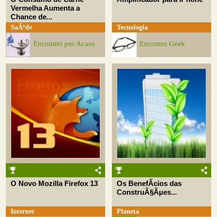
Vermelha Aumenta a
Chance de...
SaÃºde
Tecnologia
Encontrei por Acaso
Encontro Geek
O Novo Mozilla Firefox 13
Os BenefÃ­cios das
ConstruÃ§Ãµes...
Internet
Planeta