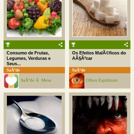
Consumo de Frutas,
Os Efeitos MalÃ©ficos do
Legumes, Verduras e
AÃ§Ãºcar
Seus...
SaÃºde
SaÃºde
SaÃºde Ã Mesa
Olhos Espirituais