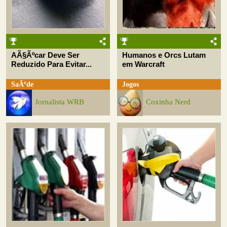
AÃ§Ãºcar Deve Ser
Humanos e Orcs Lutam
Reduzido Para Evitar...
em Warcraft
SaÃºde
Jogos
Jornalista WRB
Coxinha Nerd