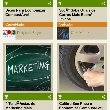
Dicas Para Economizar
VocÃª Sabe Quais os
CombustÃ­vel
Carros Mais EconÃ
´micos...
Curiosidades
VeÃ­culos
Dirigindo Seguro
Ultra Motors
4 TendÃªncias de
Calibre Seu Pneu e
Marketing Mais
Economize CombustÃ­vel