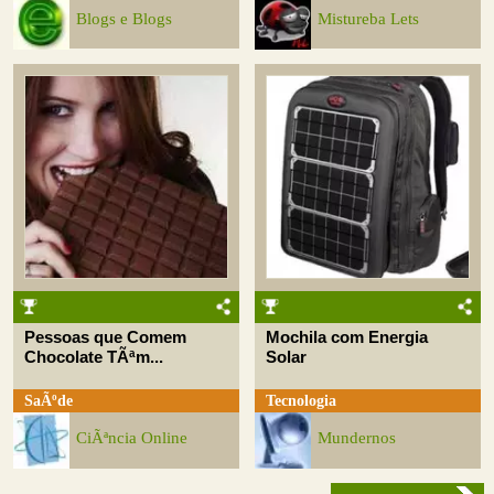
Blogs e Blogs
Mistureba Lets
Pessoas que Comem
Mochila com Energia
Chocolate TÃªm...
Solar
SaÃºde
Tecnologia
CiÃªncia Online
Mundernos