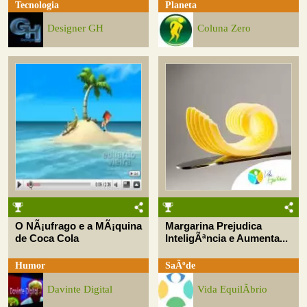
Tecnologia
Planeta
Designer GH
Coluna Zero
O NÃ¡ufrago e a MÃ¡quina
Margarina Prejudica
de Coca Cola
InteligÃªncia e Aumenta...
Humor
SaÃºde
Davinte Digital
Vida EquilÃ­brio