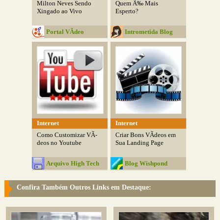
Milton Neves Sendo
Quem Ã‰ Mais
Xingado ao Vivo
Esperto?
Portal VÃ­deo
Intrometida Blog
Internet
Internet
Como Customizar VÃ­
Criar Bons VÃ­deos em
deos no Youtube
Sua Landing Page
Arquivo High Tech
Blog Wishpond
Confira Também Outros Links em Destaque: