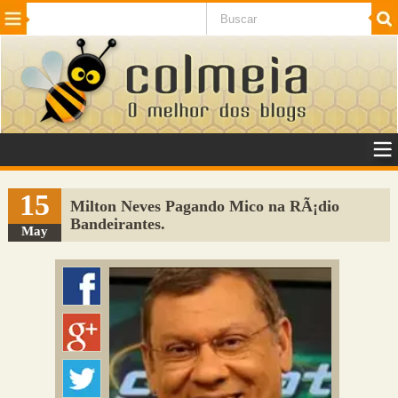
Beleza
Cinema e TV
Curiosidades
Esportes
Humor
Internet
Jogos
NotÃ­cias
Planeta
SaÃºde
Tecnologia
VeÃ­culos
Adulto
Sugerir Link
15
Milton Neves Pagando Mico na RÃ¡dio
Bandeirantes.
Adicionar Blog
May
Colmeia Exchange
Perguntas Frequentes
Sobre
Contato