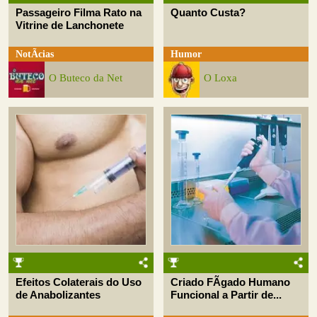
Passageiro Filma Rato na
Quanto Custa?
Vitrine de Lanchonete
NotÃ­cias
Humor
O Buteco da Net
O Loxa
Efeitos Colaterais do Uso
Criado FÃ­gado Humano
de Anabolizantes
Funcional a Partir de...