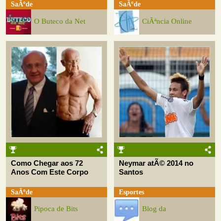
SaÃºde
SaÃºde
O Buteco da Net
CiÃªncia Online
Como Chegar aos 72
Neymar atÃ© 2014 no
Anos Com Este Corpo
Santos
SaÃºde
Esportes
Pipoca de Bits
Blog da