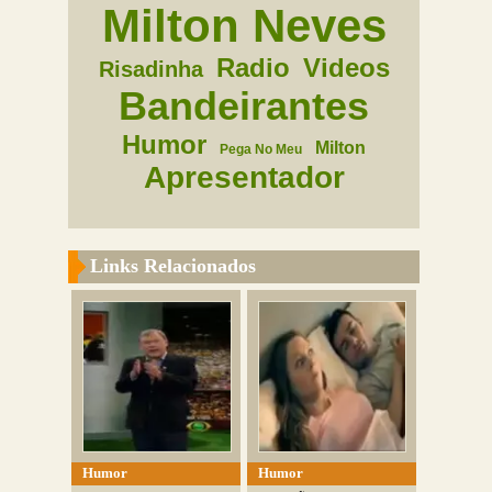
Milton Neves
Radio
Videos
Risadinha
Bandeirantes
Humor
Milton
Pega No Meu
Apresentador
Links Relacionados
Humor
Humor