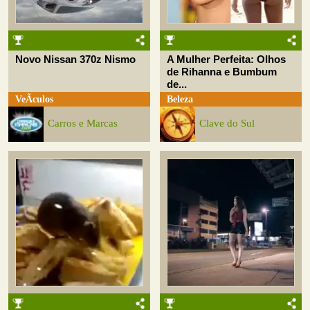
Novo Nissan 370z Nismo
A Mulher Perfeita: Olhos
de Rihanna e Bumbum
de...
VeÃ­culos
Beleza
Carros e Marcas
Clave do Sul