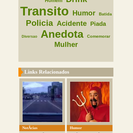
Homem
Transito
Humor
Batida
Policia
Acidente
Piada
Anedota
Comemorar
Diversao
Mulher
Links Relacionados
NotÃ­cias
Humor