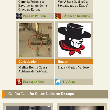
Carro da PolÃ­cia se
VocÃª Sabe Qual Ã© a
Envolve em Acidente
Sexualidade do Diabo?
Grave na Europa
Papo de PolÃ­cia
SÃ©ries e Desenhos
Antigos
Curiosidades
Humor
Mulher Bonita Causa
Piada - Marido Vaidoso
Acidente de TrÃ¢nsito
Ela tÃ¡ de Xico
TÃ´ Atoa
Confira Também Outros Links em Destaque: