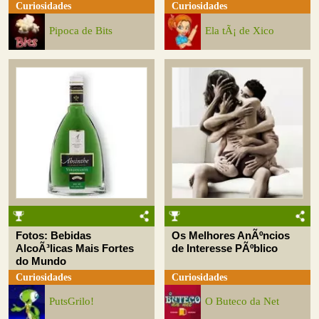
Curiosidades
Curiosidades
Pipoca de Bits
Ela tÃ¡ de Xico
Fotos: Bebidas
Os Melhores AnÃºncios
AlcoÃ³licas Mais Fortes
de Interesse PÃºblico
do Mundo
Curiosidades
Curiosidades
PutsGrilo!
O Buteco da Net