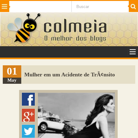
Beleza
Cinema e TV
Curiosidades
Esportes
Humor
Internet
Jogos
NotÃ­cias
Planeta
SaÃºde
Tecnologia
VeÃ­culos
Adulto
Sugerir Link
01
Mulher em um Acidente de TrÃ¢nsito
Adicionar Blog
May
Colmeia Exchange
Perguntas Frequentes
Sobre
Contato