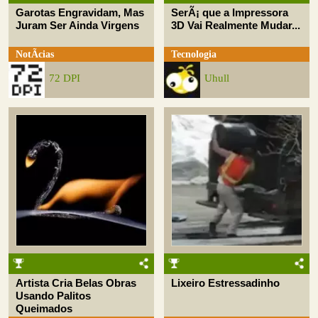
Garotas Engravidam, Mas
SerÃ¡ que a Impressora
Juram Ser Ainda Virgens
3D Vai Realmente Mudar...
NotÃ­cias
Tecnologia
72 DPI
Uhull
Artista Cria Belas Obras
Lixeiro Estressadinho
Usando Palitos
Queimados