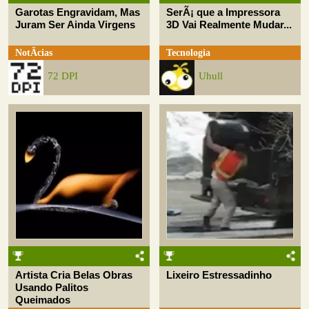
Garotas Engravidam, Mas
SerÃ¡ que a Impressora
Juram Ser Ainda Virgens
3D Vai Realmente Mudar...
NotÃ­cias
Tecnologia
72 DPI
Uhull
Artista Cria Belas Obras
Lixeiro Estressadinho
Usando Palitos
Queimados