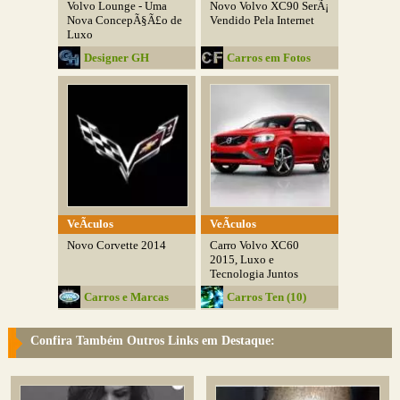
Volvo Lounge - Uma
Novo Volvo XC90 SerÃ¡
Nova ConcepÃ§Ã£o de
Vendido Pela Internet
Luxo
Designer GH
Carros em Fotos
VeÃ­culos
VeÃ­culos
Novo Corvette 2014
Carro Volvo XC60
2015, Luxo e
Tecnologia Juntos
Carros e Marcas
Carros Ten (10)
Confira Também Outros Links em Destaque: