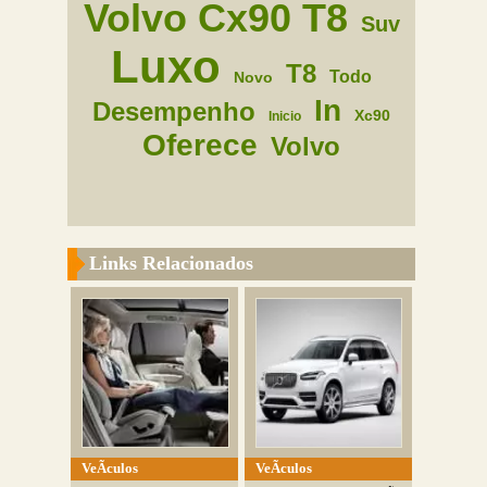
Volvo Cx90 T8
Suv
Luxo
T8
Todo
Novo
In
Desempenho
Xc90
Inicio
Oferece
Volvo
Links Relacionados
VeÃ­culos
VeÃ­culos