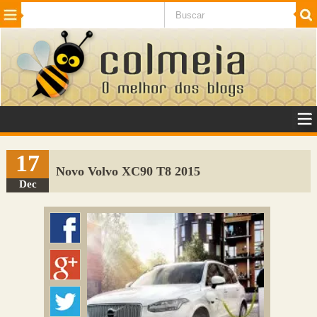
Beleza
Cinema e TV
Curiosidades
Esportes
Humor
Internet
Jogos
NotÃ­cias
Planeta
SaÃºde
Tecnologia
VeÃ­culos
Adulto
Sugerir Link
17
Novo Volvo XC90 T8 2015
Adicionar Blog
Dec
Colmeia Exchange
Perguntas Frequentes
Sobre
Contato