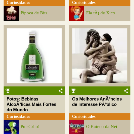
Curiosidades
Curiosidades
Pipoca de Bits
Ela tÃ¡ de Xico
Fotos: Bebidas
Os Melhores AnÃºncios
AlcoÃ³licas Mais Fortes
de Interesse PÃºblico
do Mundo
Curiosidades
Curiosidades
PutsGrilo!
O Buteco da Net