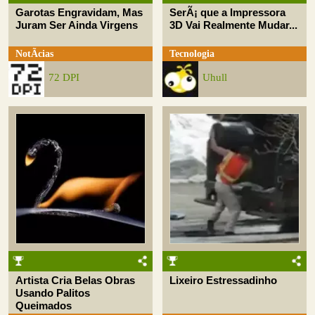
Garotas Engravidam, Mas
SerÃ¡ que a Impressora
Juram Ser Ainda Virgens
3D Vai Realmente Mudar...
NotÃ­cias
Tecnologia
72 DPI
Uhull
Artista Cria Belas Obras
Lixeiro Estressadinho
Usando Palitos
Queimados