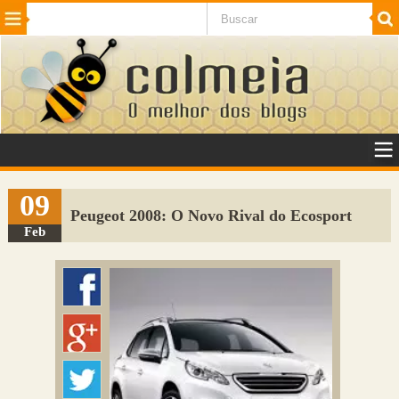
Beleza
Cinema e TV
Curiosidades
Esportes
Humor
Internet
Jogos
NotÃ­cias
Planeta
SaÃºde
Tecnologia
VeÃ­culos
Adulto
Sugerir Link
09
Peugeot 2008: O Novo Rival do Ecosport
Adicionar Blog
Feb
Colmeia Exchange
Perguntas Frequentes
Sobre
Contato