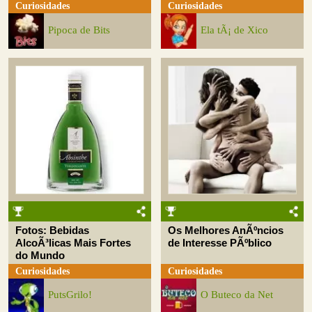
Curiosidades
Curiosidades
Pipoca de Bits
Ela tÃ¡ de Xico
Fotos: Bebidas
Os Melhores AnÃºncios
AlcoÃ³licas Mais Fortes
de Interesse PÃºblico
do Mundo
Curiosidades
Curiosidades
PutsGrilo!
O Buteco da Net