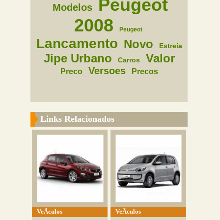
Peugeot
Modelos
2008
Peugeot
Lancamento
Novo
Estreia
Jipe Urbano
Valor
Carros
Versoes
Preco
Precos
Links Relacionados
VeÃ­culos
VeÃ­culos