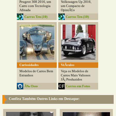
Peugeot 308 2016, um
Volkswagen Up 2016,
Carro com Tecnologia
um Compacto de
Afinada
OpiniÃ£o
Carros Ten (10)
Carros Ten (10)
Curiosidades
VeÃ­culos
Modelos de Carros Bem
Veja os Modelos de
Estranhos
Carros Mais Valiosos
JÃ¡ Produzidos
Ã‰ Osso
Carros em Fotos
Confira Também Outros Links em Destaque: