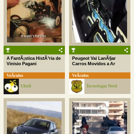
A FantÃ¡stica HistÃ³ria de
Peugeot Vai LanÃ§ar
Vinisio Pagani
Carros Movidos a Ar
VeÃ­culos
VeÃ­culos
Uhull
Tecnologia Nerd