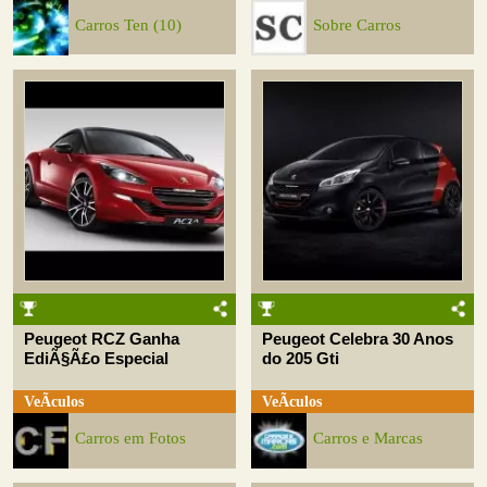
Carros Ten (10)
Sobre Carros
Peugeot RCZ Ganha
Peugeot Celebra 30 Anos
EdiÃ§Ã£o Especial
do 205 Gti
VeÃ­culos
VeÃ­culos
Carros em Fotos
Carros e Marcas