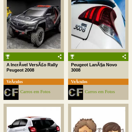
A IncrÃ­vel VersÃ£o Rally
Peugeot LanÃ§a Novo
Peugeot 2008
3008
VeÃ­culos
VeÃ­culos
Carros em Fotos
Carros em Fotos