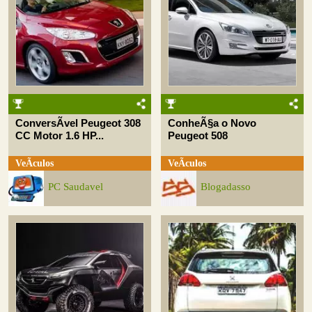
ConversÃ­vel Peugeot 308
ConheÃ§a o Novo
CC Motor 1.6 HP...
Peugeot 508
VeÃ­culos
VeÃ­culos
PC Saudavel
Blogadasso