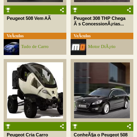
Peugeot 508 Vem AÃ­
Peugeot 308 THP Chega
Ã s ConcessionÃ¡rias...
VeÃ­culos
VeÃ­culos
Tudo de Carro
Motor DiÃ¡rio
Peugeot Cria Carro
ConheÃ§a o Peugeot 508