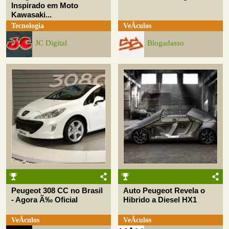
Inspirado em Moto
Kawasaki...
Tecnologia
VeÃ­culos
JC Digital
Blogadasso
Peugeot 308 CC no Brasil
Auto Peugeot Revela o
- Agora Ã‰ Oficial
Hibrido a Diesel HX1
VeÃ­culos
VeÃ­culos