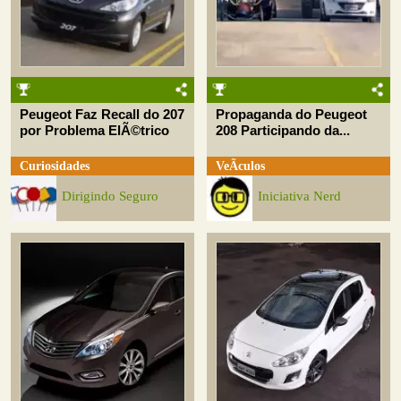
Peugeot Faz Recall do 207
Propaganda do Peugeot
por Problema ElÃ©trico
208 Participando da...
Curiosidades
VeÃ­culos
Dirigindo Seguro
Iniciativa Nerd