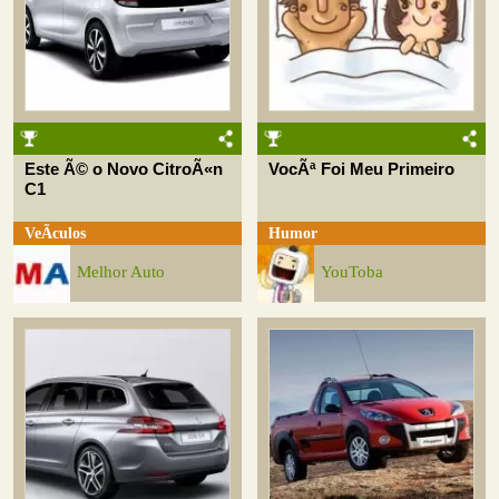
Este Ã© o Novo CitroÃ«n
VocÃª Foi Meu Primeiro
C1
VeÃ­culos
Humor
Melhor Auto
YouToba