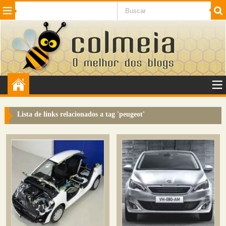
Beleza
Cinema e TV
Curiosidades
Esportes
Humor
Internet
Jogos
NotÃ­cias
Planeta
SaÃºde
Tecnologia
VeÃ­culos
Adulto
Sugerir Link
Lista de links relacionados a tag '
peugeot
'
Adicionar Blog
Colmeia Exchange
Perguntas Frequentes
Sobre
Contato