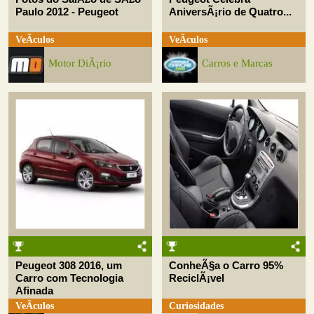
Paulo 2012 - Peugeot
AniversÃ¡rio de Quatro...
VeÃ­culos
VeÃ­culos
Motor DiÃ¡rio
Carros e Marcas
Peugeot 308 2016, um
ConheÃ§a o Carro 95%
Carro com Tecnologia
ReciclÃ¡vel
Afinada
VeÃ­culos
Curiosidades