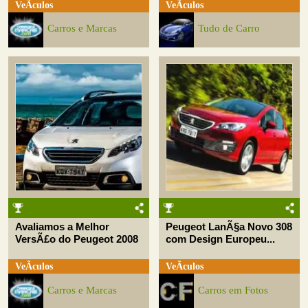
VeÃ­culos
VeÃ­culos
Carros e Marcas
Tudo de Carro
Avaliamos a Melhor
Peugeot LanÃ§a Novo 308
VersÃ£o do Peugeot 2008
com Design Europeu...
VeÃ­culos
VeÃ­culos
Carros e Marcas
Carros em Fotos