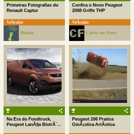
Primeiras Fotografias do
Confira o Novo Peugeot
Renault Captur
2008 Griffe THP
VeÃ­culos
VeÃ­culos
Buzina
Carros em Fotos
Na Era do Foodtruck,
Peugeot 206 Pratica
Peugeot LanÃ§a BistrÃ´...
GinÃ¡stica ArtÃ­stica