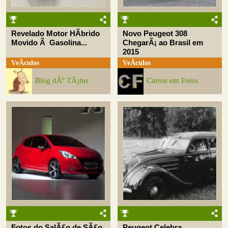
Revelado Motor HÃ­brido
Novo Peugeot 308
Movido Ã Gasolina...
ChegarÃ¡ ao Brasil em
2015
VeÃ­culos
VeÃ­culos
Blog dÃº TÃ¡tus
Carros em Fotos
Fotos do SalÃ£o de SÃ£o
Peugeot Celebra