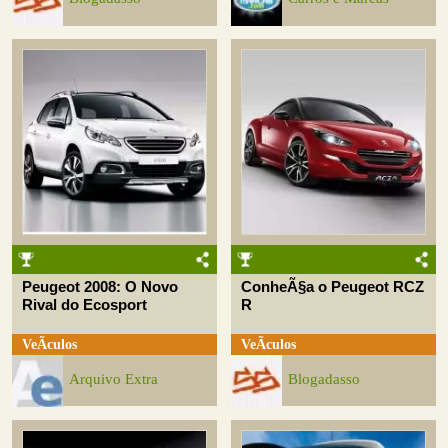
Peugeot 2008: O Novo
ConheÃ§a o Peugeot RCZ
Rival do Ecosport
R
VeÃ­culos
VeÃ­culos
Arquivo Extra
Blogadasso