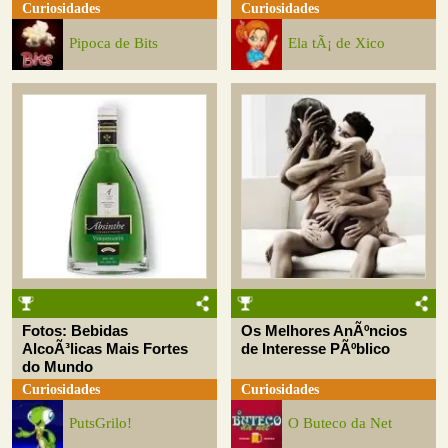
Curiosidades
Curiosidades
Pipoca de Bits
Ela tÃ¡ de Xico
Fotos: Bebidas
Os Melhores AnÃºncios
AlcoÃ³licas Mais Fortes
de Interesse PÃºblico
do Mundo
Curiosidades
Curiosidades
PutsGrilo!
O Buteco da Net