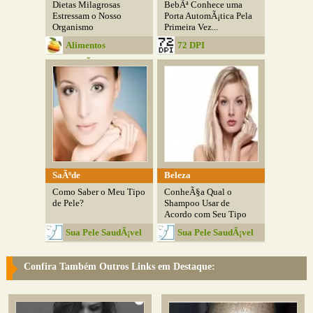
Dietas Milagrosas
BebÃª Conhece uma
Estressam o Nosso
Porta AutomÃ¡tica Pela
Organismo
Primeira Vez...
Alimentos
72 DPI
SaudÃ¡veis
SaÃºde
Beleza
Como Saber o Meu Tipo
ConheÃ§a Qual o
de Pele?
Shampoo Usar de
Acordo com Seu Tipo
de...
Sua Pele SaudÃ¡vel
Sua Pele SaudÃ¡vel
Confira Também Outros Links em Destaque: