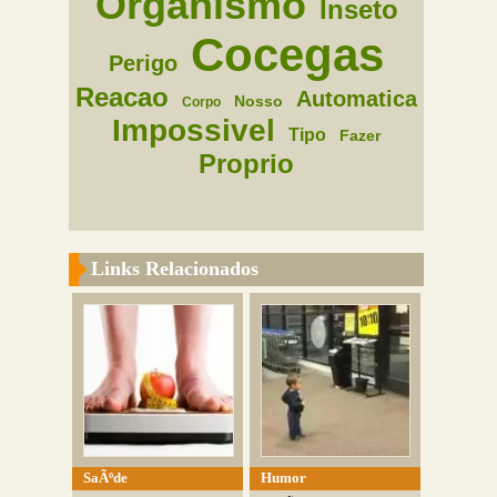
Organismo
Inseto
Cocegas
Perigo
Reacao
Automatica
Nosso
Corpo
Impossivel
Tipo
Fazer
Proprio
Links Relacionados
SaÃºde
Humor