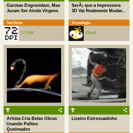
Garotas Engravidam, Mas
SerÃ¡ que a Impressora
Juram Ser Ainda Virgens
3D Vai Realmente Mudar...
NotÃ­cias
Tecnologia
72 DPI
Uhull
Artista Cria Belas Obras
Lixeiro Estressadinho
Usando Palitos
Queimados