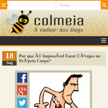
Beleza
Cinema e TV
Curiosidades
Esportes
Humor
Internet
Jogos
NotÃ­cias
Planeta
SaÃºde
Tecnologia
VeÃ­culos
Adulto
Sugerir Link
18
Por que Ã© ImpossÃ­vel Fazer CÃ³cegas no
PrÃ³prio Corpo?
Adicionar Blog
Aug
Colmeia Exchange
Perguntas Frequentes
Sobre
Contato