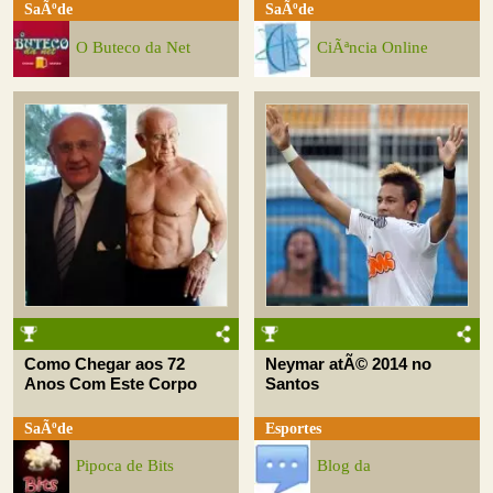
SaÃºde
SaÃºde
O Buteco da Net
CiÃªncia Online
Como Chegar aos 72
Neymar atÃ© 2014 no
Anos Com Este Corpo
Santos
SaÃºde
Esportes
Pipoca de Bits
Blog da