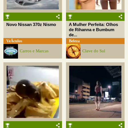
Novo Nissan 370z Nismo
A Mulher Perfeita: Olhos
de Rihanna e Bumbum
de...
VeÃ­culos
Beleza
Carros e Marcas
Clave do Sul