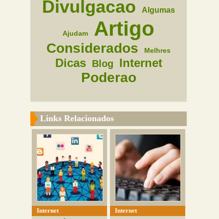
Divulgacao
Algumas
Artigo
Ajudam
Considerados
Melhres
Dicas
Internet
Blog
Poderao
Links Relacionados
Internet
Internet