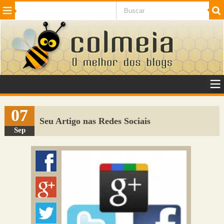
Beleza
Cinema e TV
Curiosidades
Esportes
Humor
Internet
Jogos
NotÃ­cias
Planeta
SaÃºde
Tecnologia
VeÃ­culos
Adulto
Sugerir Link
07
Seu Artigo nas Redes Sociais
Adicionar Blog
Sep
Colmeia Exchange
Perguntas Frequentes
Sobre
Contato