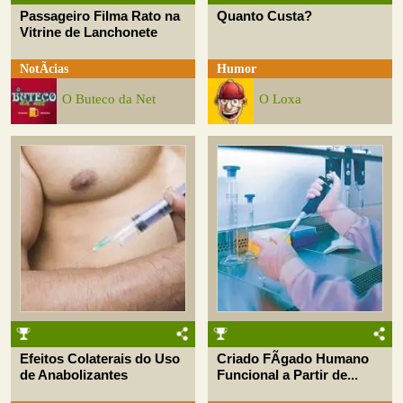
Passageiro Filma Rato na
Quanto Custa?
Vitrine de Lanchonete
NotÃ­cias
Humor
O Buteco da Net
O Loxa
Efeitos Colaterais do Uso
Criado FÃ­gado Humano
de Anabolizantes
Funcional a Partir de...