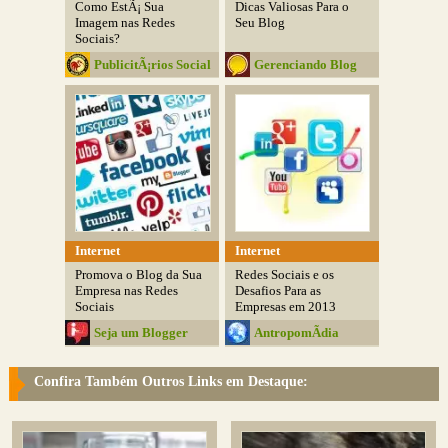
Como EstÃ¡ Sua
Dicas Valiosas Para o
Imagem nas Redes
Seu Blog
Sociais?
PublicitÃ¡rios Social
Gerenciando Blog
Club
Internet
Internet
Promova o Blog da Sua
Redes Sociais e os
Empresa nas Redes
Desafios Para as
Sociais
Empresas em 2013
Seja um Blogger
AntropomÃ­dia
Confira Também Outros Links em Destaque: