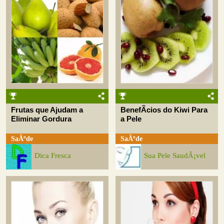
Frutas que Ajudam a
BenefÃ­cios do Kiwi Para
Eliminar Gordura
a Pele
SaÃºde
SaÃºde
Dica Fresca
Sua Pele SaudÃ¡vel