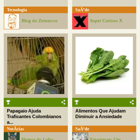
Tecnologia
SaÃºde
Blog do Zemarcos
Super Curioso X
Papagaio Ajuda
Alimentos Que Ajudam
Traficantes Colombianos
Diminuir a Ansiedade
a...
NotÃ­cias
SaÃºde
Humor do Lobo
Emagrecer: Um