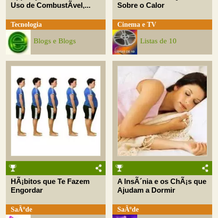
Uso de CombustÃ­vel,...
Sobre o Calor
Tecnologia
Cinema e TV
Blogs e Blogs
Listas de 10
HÃ¡bitos que Te Fazem
A InsÃ´nia e os ChÃ¡s que
Engordar
Ajudam a Dormir
SaÃºde
SaÃºde