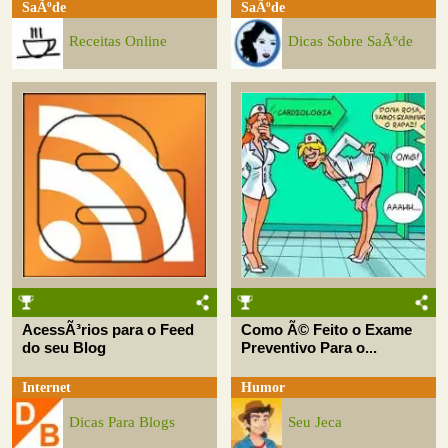
SaÃºde
SaÃºde
Receitas Online
Dicas Sobre SaÃºde
AcessÃ³rios para o Feed
Como Ã© Feito o Exame
do seu Blog
Preventivo Para o...
Internet
Humor
Dicas Para Blogs
Seu Jeca