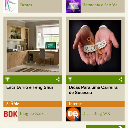
Ozotes
Harmonia e SaÃºde
EscritÃ³rio e Feng Shui
Dicas Para uma Carreira
de Sucesso
SaÃºde
Internet
Blog do Kaizen
Dicas Blog WX