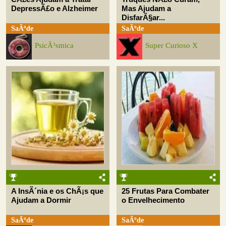
DepressÃ£o e Alzheimer
Mas Ajudam a
DisfarÃ§ar...
SaÃºde
SaÃºde
PsicÃ³smica
Super Curioso X
A InsÃ´nia e os ChÃ¡s que
25 Frutas Para Combater
Ajudam a Dormir
o Envelhecimento
SaÃºde
SaÃºde