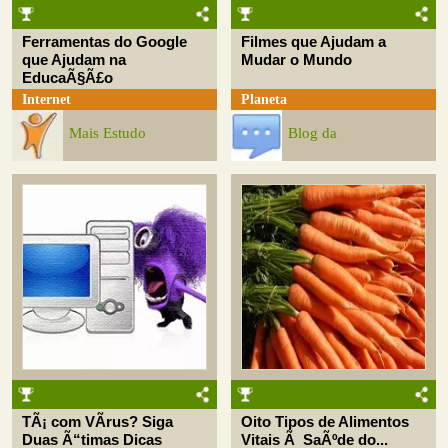
Ferramentas do Google
Filmes que Ajudam a
que Ajudam na
Mudar o Mundo
EducaÃ§Ã£o
Internet
Planeta
Mais Estudo
Blog da
TÃ¡ com VÃ­rus? Siga
Oito Tipos de Alimentos
Duas Ã“timas Dicas
Vitais Ã SaÃºde do...