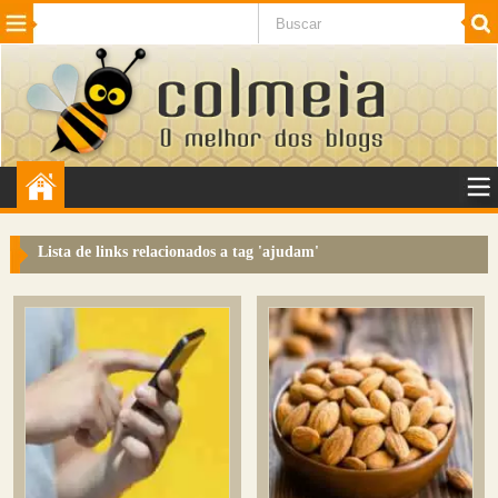
Beleza
Cinema e TV
Curiosidades
Esportes
Humor
Internet
Jogos
NotÃ­cias
Planeta
SaÃºde
Tecnologia
VeÃ­culos
Adulto
Sugerir Link
Lista de links relacionados a tag '
ajudam
'
Adicionar Blog
Colmeia Exchange
Perguntas Frequentes
Sobre
Contato