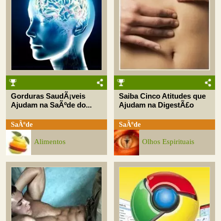
Gorduras SaudÃ¡veis
Saiba Cinco Atitudes que
Ajudam na SaÃºde do...
Ajudam na DigestÃ£o
SaÃºde
SaÃºde
Alimentos
Olhos Espirituais