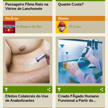
Passageiro Filma Rato na
Quanto Custa?
Vitrine de Lanchonete
NotÃ­cias
Humor
O Buteco da Net
O Loxa
Efeitos Colaterais do Uso
Criado FÃ­gado Humano
de Anabolizantes
Funcional a Partir de...