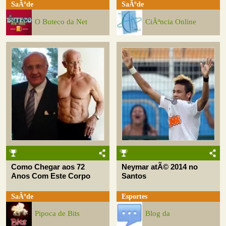
SaÃºde
SaÃºde
O Buteco da Net
CiÃªncia Online
Como Chegar aos 72
Neymar atÃ© 2014 no
Anos Com Este Corpo
Santos
SaÃºde
Esportes
Pipoca de Bits
Blog da