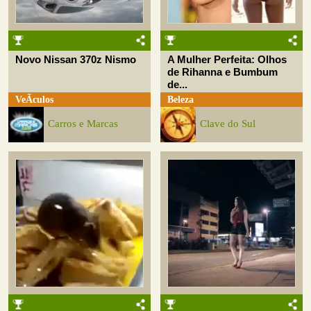
Novo Nissan 370z Nismo
A Mulher Perfeita: Olhos
de Rihanna e Bumbum
de...
VeÃ­culos
Beleza
Carros e Marcas
Clave do Sul