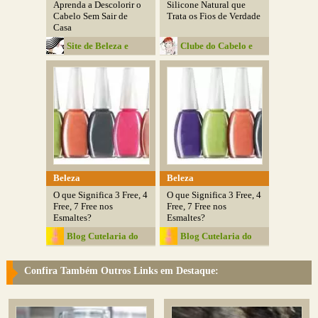
Aprenda a Descolorir o
Silicone Natural que
Cabelo Sem Sair de
Trata os Fios de Verdade
Casa
Site de Beleza e
Clube do Cabelo e
Moda
Cia
Beleza
Beleza
O que Significa 3 Free, 4
O que Significa 3 Free, 4
Free, 7 Free nos
Free, 7 Free nos
Esmaltes?
Esmaltes?
Blog Cutelaria do
Blog Cutelaria do
IsaÃ­as
IsaÃ­as
Confira Também Outros Links em Destaque: