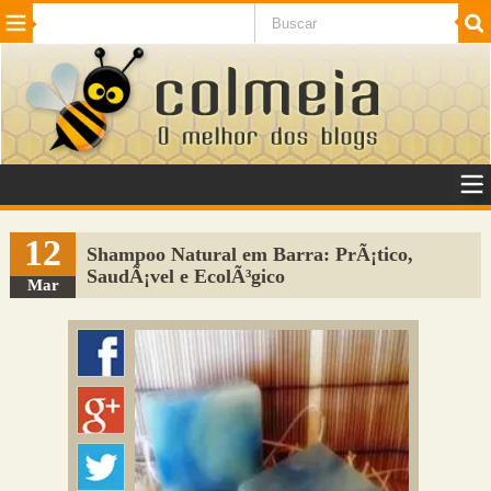
Beleza
Cinema e TV
Curiosidades
Esportes
Humor
Internet
Jogos
NotÃ­cias
Planeta
SaÃºde
Tecnologia
VeÃ­culos
Adulto
Sugerir Link
12
Shampoo Natural em Barra: PrÃ¡tico,
SaudÃ¡vel e EcolÃ³gico
Adicionar Blog
Mar
Colmeia Exchange
Perguntas Frequentes
Sobre
Contato