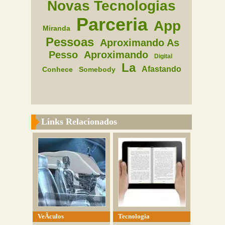
Novas Tecnologias
Parceria
App
Miranda
Pessoas
Aproximando As
Pesso
Aproximando
Digital
La
Afastando
Conhece
Somebody
Links Relacionados
VeÃ­culos
Tecnologia