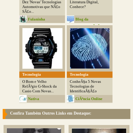
Dez 'Novas' Tecnologias
Literatura Digital,
Automotivas que NÃ£o
Conhece?
SÃ£o...
Fulaninha
Blog da
Entretenimentos
ComunicaÃ§Ã£o
Tecnologia
Tecnologia
O Bom e Velho
ConheÃ§a 5 Novas
RelÃ³gio G-Shock da
Tecnologias de
Casio Com Novas...
IdentificaÃ§Ã£o
Nativa
CiÃªncia Online
Confira Também Outros Links em Destaque: