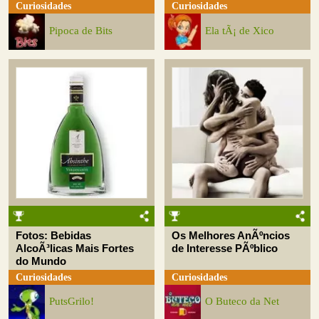
Curiosidades
Curiosidades
Pipoca de Bits
Ela tÃ¡ de Xico
Fotos: Bebidas
Os Melhores AnÃºncios
AlcoÃ³licas Mais Fortes
de Interesse PÃºblico
do Mundo
Curiosidades
Curiosidades
PutsGrilo!
O Buteco da Net