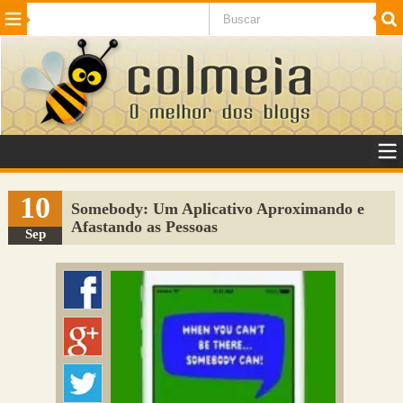
Beleza
Cinema e TV
Curiosidades
Esportes
Humor
Internet
Jogos
NotÃ­cias
Planeta
SaÃºde
Tecnologia
VeÃ­culos
Adulto
Sugerir Link
10
Somebody: Um Aplicativo Aproximando e
Afastando as Pessoas
Adicionar Blog
Sep
Colmeia Exchange
Perguntas Frequentes
Sobre
Contato