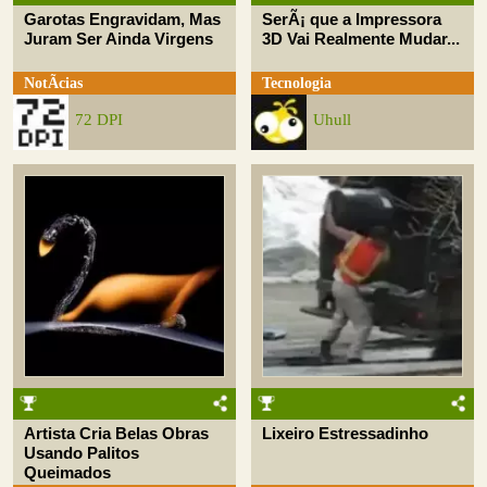
Garotas Engravidam, Mas
SerÃ¡ que a Impressora
Juram Ser Ainda Virgens
3D Vai Realmente Mudar...
NotÃ­cias
Tecnologia
72 DPI
Uhull
Artista Cria Belas Obras
Lixeiro Estressadinho
Usando Palitos
Queimados