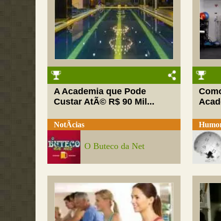
A Academia que Pode
Como
Custar AtÃ© R$ 90 Mil...
Acad
NotÃ­cias
Humo
O Buteco da Net