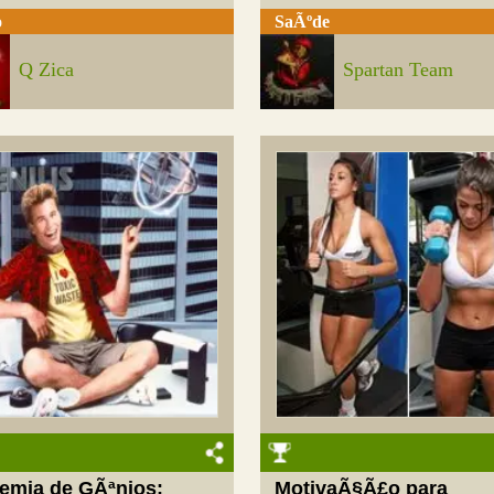
o
SaÃºde
Q Zica
Spartan Team
emia de GÃªnios:
MotivaÃ§Ã£o para