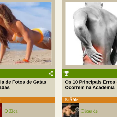
ia de Fotos de Gatas
Os 10 Principais Erros
adas
Ocorrem na Academia
o
SaÃºde
Q Zica
Dicas de