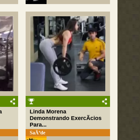
a
Linda Morena
Demonstrando ExercÃ­cios
Para...
SaÃºde