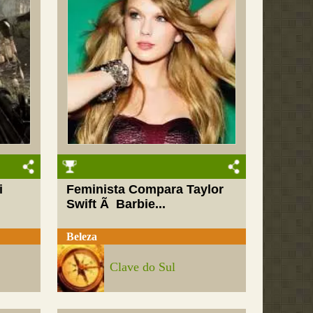
i
Feminista Compara Taylor
Swift Ã Barbie...
Beleza
Clave do Sul