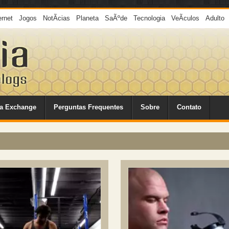
ernet
Jogos
NotÃ­cias
Planeta
SaÃºde
Tecnologia
VeÃ­culos
Adulto
a Exchange
Perguntas Frequentes
Sobre
Contato