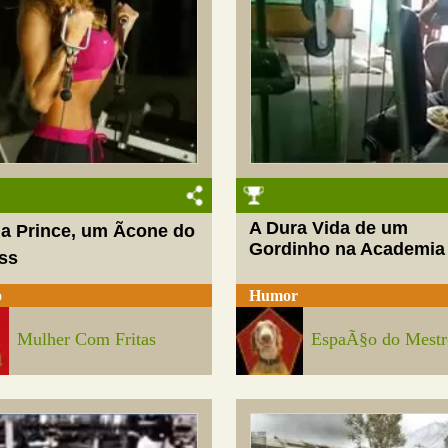
A Dura Vida de um
a Prince, um Ãcone do
Gordinho na Academia
ess
o
Humor
Mulher Com Fritas
EspaÃ§o do Mestr