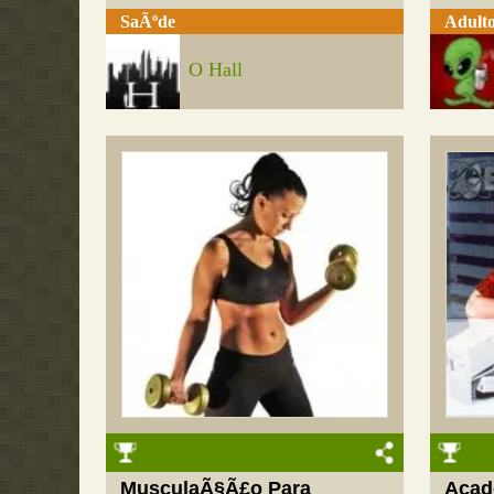
SaÃºde
Adult
O Hall
MusculaÃ§Ã£o Para
Acad