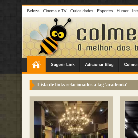
Beleza
Cinema e TV
Curiosidades
Esportes
Humor
Int
Sugerir Link
Adicionar Blog
Colmei
Lista de links relacionados a tag '
academia
'