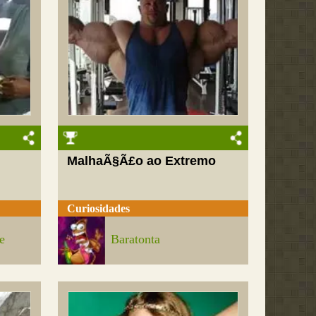
MalhaÃ§Ã£o ao Extremo
Curiosidades
e
Baratonta