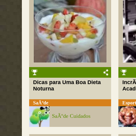
Dicas para Uma Boa Dieta
IncrÃ
Noturna
Acad
SaÃºde
Esport
SaÃºde Cuidados