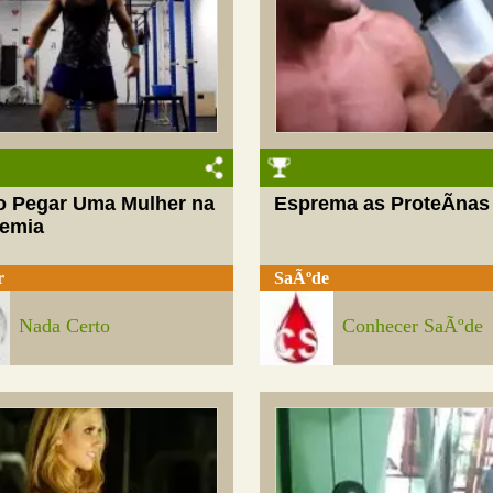
 Pegar Uma Mulher na
Esprema as ProteÃ­nas
emia
r
SaÃºde
Nada Certo
Conhecer SaÃºde