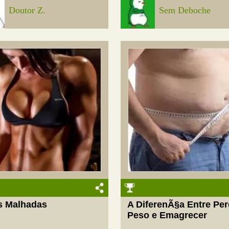
Doutor Z.
Sem Deboche
s Malhadas
A DiferenÃ§a Entre Per
Peso e Emagrecer