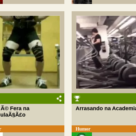
 Ã© Fera na
Arrasando na Academi
ulaÃ§Ã£o
r
Humor