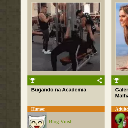
Bugando na Academia
Galer
Malh
Humor
Adult
Blog Viiish