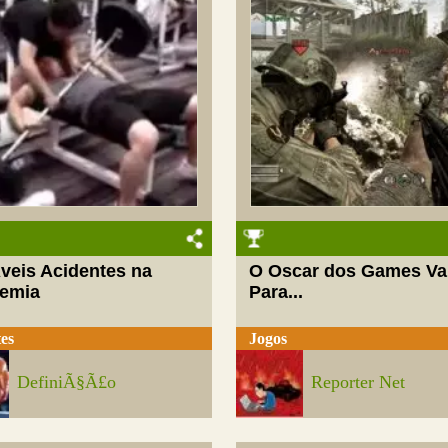
­veis Acidentes na
O Oscar dos Games Va
emia
Para...
es
Jogos
DefiniÃ§Ã£o
Reporter Net