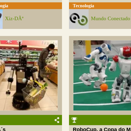
ogia
Tecnologia
Xiz-DÃª
Mundo Conectado
´s
RoboCup, a Copa do 