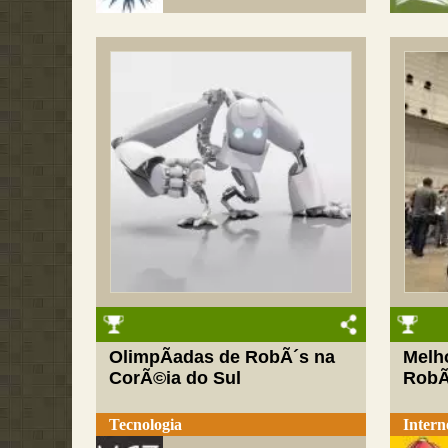
OlimpÃ­adas de RobÃ´s na
Melh
CorÃ©ia do Sul
RobÃ
Tecnologia
Intern