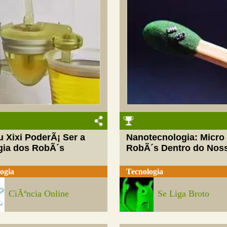
 Xixi PoderÃ¡ Ser a
Nanotecnologia: Micro
gia dos RobÃ´s
RobÃ´s Dentro do Noss
ogia
Tecnologia
CiÃªncia Online
Se Liga Broto