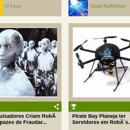
O Loxa
QuaseTudOnline
uisadores Criam RobÃ
Pirate Bay Planeja ter
pazes de Fraudar...
Servidores em RobÃ´s.