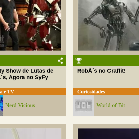
ity Show de Lutas de
RobÃ´s no Graffit!
´s, Agora no SyFy
a e TV
Curiosidades
Nerd Vicious
World of Bit