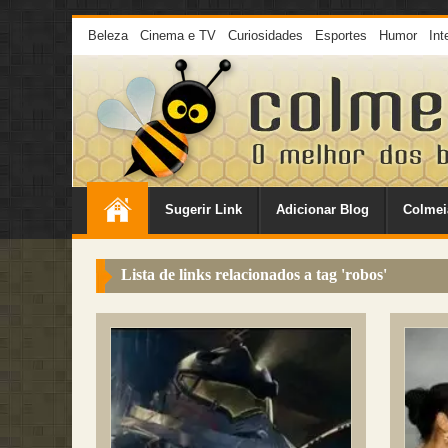
Beleza
Cinema e TV
Curiosidades
Esportes
Humor
Int
Sugerir Link
Adicionar Blog
Colmei
Lista de links relacionados a tag '
robos
'