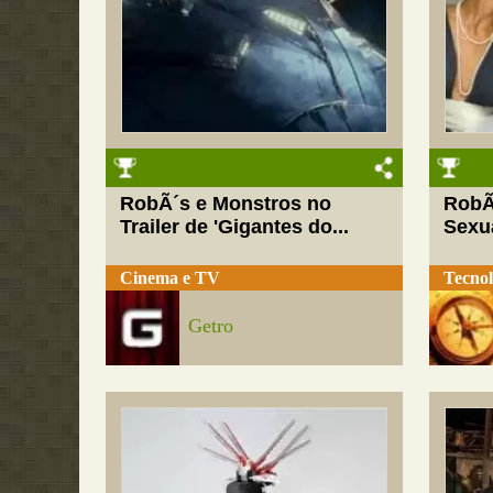
RobÃ´s e Monstros no
RobÃ
Trailer de 'Gigantes do...
Sexua
Cinema e TV
Tecnol
Getro