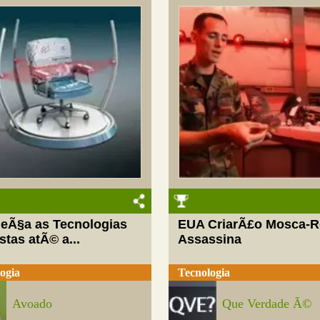
eÃ§a as Tecnologias
EUA CriarÃ£o Mosca-
stas atÃ© a...
Assassina
ogia
Tecnologia
Avoado
Que Verdade Ã©