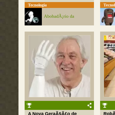
Tecnologia
Tecnol
AbobadÃ¡rio da
A Nova GeraÃ§Ã£o de
RobÃ