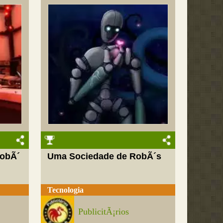
RobÃ´
Uma Sociedade de RobÃ´s
Tecnologia
PublicitÃ¡rios