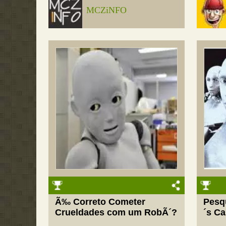
MCZiNFO
Ã‰ Correto Cometer
Pesq
Crueldades com um RobÃ´?
´s Ca