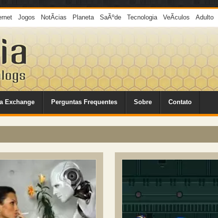
ernet
Jogos
NotÃ­cias
Planeta
SaÃºde
Tecnologia
VeÃ­culos
Adulto
a Exchange
Perguntas Frequentes
Sobre
Contato