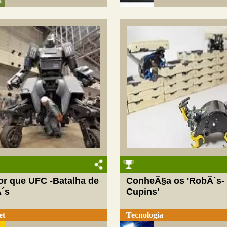
or que UFC -Batalha de
ConheÃ§a os 'RobÃ´s-
´s
Cupins'
et
Tecnologia