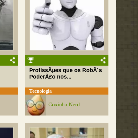
ProfissÃµes que os RobÃ´s
PoderÃ£o nos...
Tecnologia
Coxinha Nerd