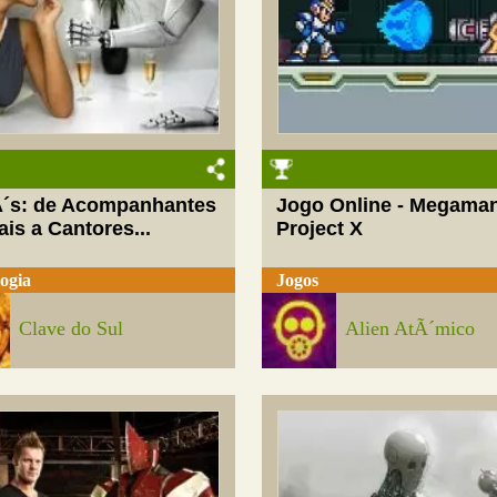
´s: de Acompanhantes
Jogo Online - Megama
is a Cantores...
Project X
ogia
Jogos
Clave do Sul
Alien AtÃ´mico