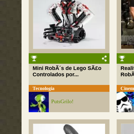
Mini RobÃ´s de Lego SÃ£o
Real
Controlados por...
RobÃ
Tecnologia
Cinem
PutsGrilo!