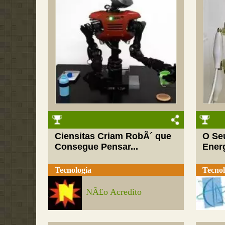
Ciensitas Criam RobÃ´ que
O Seu
Consegue Pensar...
Ener
Tecnologia
Tecnol
NÃ£o Acredito