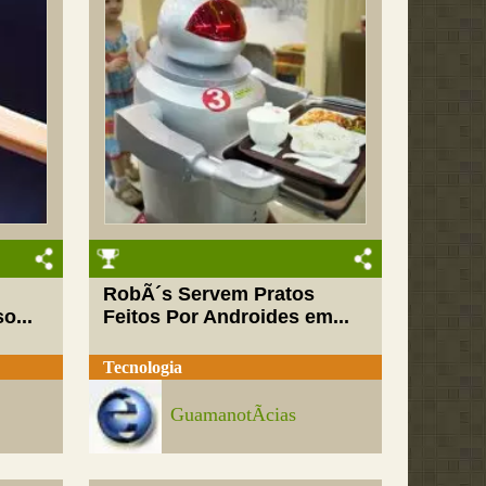
RobÃ´s Servem Pratos
o...
Feitos Por Androides em...
Tecnologia
GuamanotÃ­cias