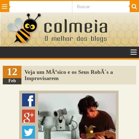
Beleza
Cinema e TV
Curiosidades
Esportes
Humor
Internet
Jogos
NotÃ­cias
Planeta
SaÃºde
Tecnologia
VeÃ­culos
Adulto
Sugerir Link
12
Veja um MÃºsico e os Seus RobÃ´s a
Improvisarem
Adicionar Blog
Feb
Colmeia Exchange
Perguntas Frequentes
Sobre
Contato