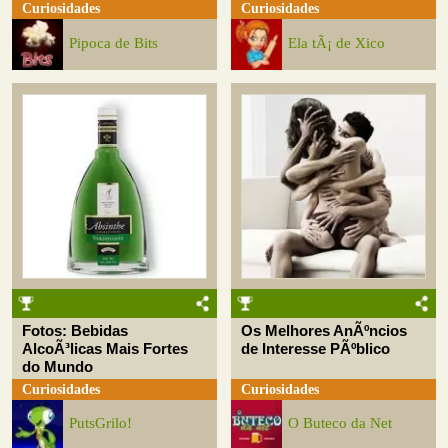
Curiosidades
Curiosidades
Pipoca de Bits
Ela tÃ¡ de Xico
Fotos: Bebidas
Os Melhores AnÃºncios
AlcoÃ³licas Mais Fortes
de Interesse PÃºblico
do Mundo
Curiosidades
Curiosidades
PutsGrilo!
O Buteco da Net