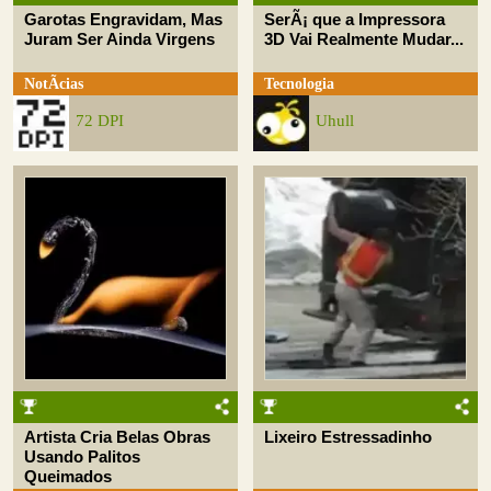
Garotas Engravidam, Mas
SerÃ¡ que a Impressora
Juram Ser Ainda Virgens
3D Vai Realmente Mudar...
NotÃ­cias
Tecnologia
72 DPI
Uhull
Artista Cria Belas Obras
Lixeiro Estressadinho
Usando Palitos
Queimados