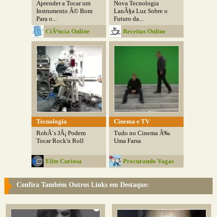
Aprender a Tocar um
Nova Tecnologia
Instrumento Ã© Bom
LanÃ§a Luz Sobre o
Para o...
Futuro da...
CiÃªncia Online
Receitas Online
Tecnologia
Cinema e TV
RobÃ´s JÃ¡ Podem
Tudo no Cinema Ã‰
Tocar Rock'n Roll
Uma Farsa
Elite Curiosa
Procurando Vagas
Confira Também Outros Links em Destaque: