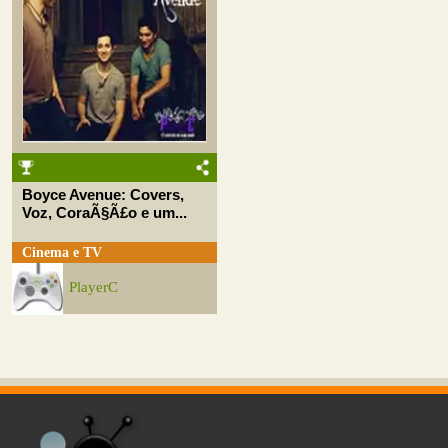
Boyce Avenue: Covers,
Voz, CoraÃ§Ã£o e um...
Cinema e TV
PlayerC