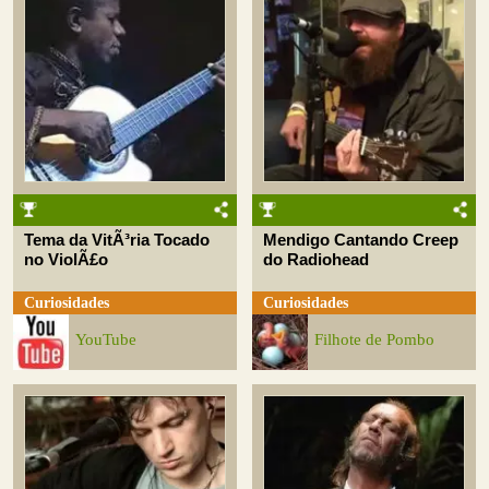
Tema da VitÃ³ria Tocado
Mendigo Cantando Creep
no ViolÃ£o
do Radiohead
Curiosidades
Curiosidades
YouTube
Filhote de Pombo