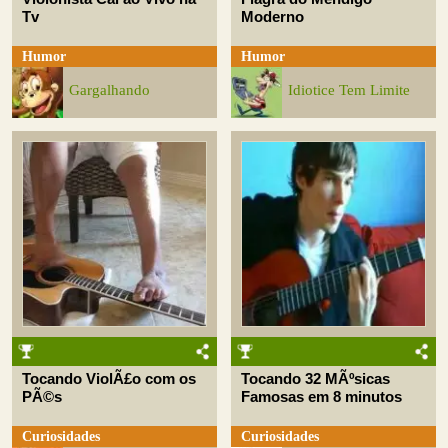
Tv
Moderno
Humor
Humor
Gargalhando
Idiotice Tem Limite
Tocando ViolÃ£o com os
Tocando 32 MÃºsicas
PÃ©s
Famosas em 8 minutos
Curiosidades
Curiosidades