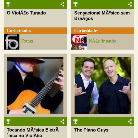
O ViolÃ£o Tunado
Sensacional MÃºsico sem
BraÃ§os
Curiosidades
Curiosidades
Fottus
NÃ£o Intendo
Tocando MÃºsica EletrÃ
The Piano Guys
´nica no ViolÃ£o