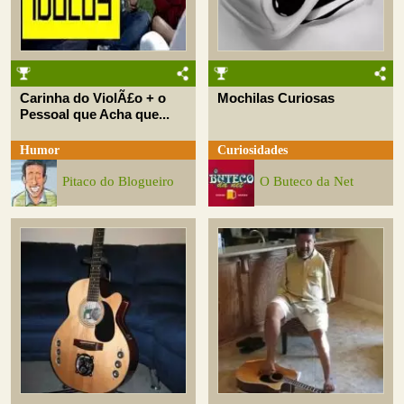
Carinha do ViolÃ£o + o
Mochilas Curiosas
Pessoal que Acha que...
Humor
Curiosidades
Pitaco do Blogueiro
O Buteco da Net