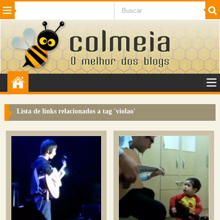
Beleza
Cinema e TV
Curiosidades
Esportes
Humor
Internet
Jogos
NotÃ­cias
Planeta
SaÃºde
Tecnologia
VeÃ­culos
Adulto
Sugerir Link
Lista de links relacionados a tag '
violao
'
Adicionar Blog
Colmeia Exchange
Perguntas Frequentes
Sobre
Contato