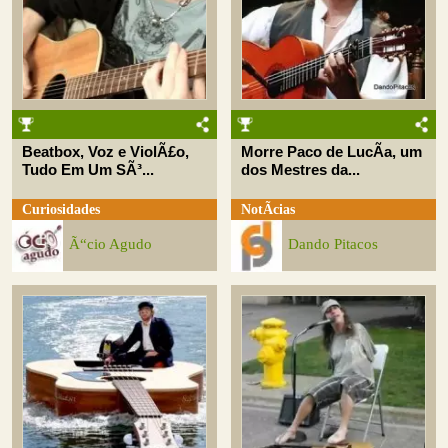
Beatbox, Voz e ViolÃ£o,
Morre Paco de LucÃ­a, um
Tudo Em Um SÃ³...
dos Mestres da...
Curiosidades
NotÃ­cias
Ã“cio Agudo
Dando Pitacos