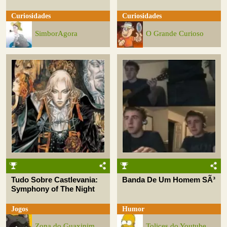
Curiosidades
Curiosidades
SimborAgora
O Grande Curioso
Tudo Sobre Castlevania:
Banda De Um Homem SÃ³
Symphony of The Night
Jogos
Humor
Zona do Guaxinim
Tolices do Youtube