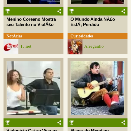
Menino Coreano Mostra
O Mundo Ainda NÃ£o
seu Talento no ViolÃ£o
EstÃ¡ Perdido
NotÃ­cias
Curiosidades
TJ.net
Arreganho
Violonista Cai ao Vivo na
Flagra do Mendigo