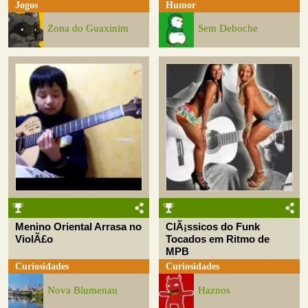
Jogos
Humor
Zona do Guaxinim
Sem Deboche
Menino Oriental Arrasa no
ClÃ¡ssicos do Funk
ViolÃ£o
Tocados em Ritmo de
MPB
Curiosidades
Curiosidades
Nova Blumenau
Haznos