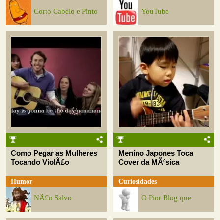
Corto Cabelo e Pinto
YouTube
Como Pegar as Mulheres
Menino Japones Toca
Tocando ViolÃ£o
Cover da MÃºsica
Humor
Curiosidades
NÃ£o Salvo
O Pior Blog que