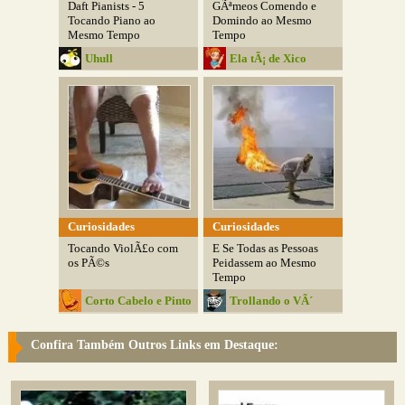
Daft Pianists - 5
GÃªmeos Comendo e
Tocando Piano ao
Domindo ao Mesmo
Mesmo Tempo
Tempo
Uhull
Ela tÃ¡ de Xico
Curiosidades
Curiosidades
Tocando ViolÃ£o com
E Se Todas as Pessoas
os PÃ©s
Peidassem ao Mesmo
Tempo
Corto Cabelo e Pinto
Trollando o VÃ´
Confira Também Outros Links em Destaque: