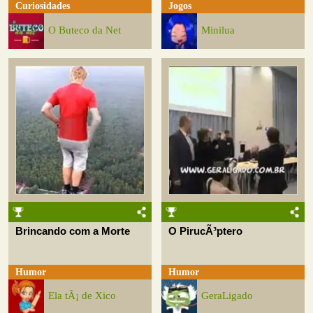
Curiosidades
Jogos
O Buteco da Net
Minilua
Brincando com a Morte
O PirucÃ³ptero
Humor
Humor
Ela tÃ¡ de Xico
GeraLigado