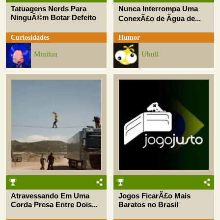
Tatuagens Nerds Para
Nunca Interrompa Uma
NinguÃ©m Botar Defeito
ConexÃ£o de Ãgua de...
Curiosidades
Humor
Minilua
Uhull
Atravessando Em Uma
Jogos FicarÃ£o Mais
Corda Presa Entre Dois...
Baratos no Brasil