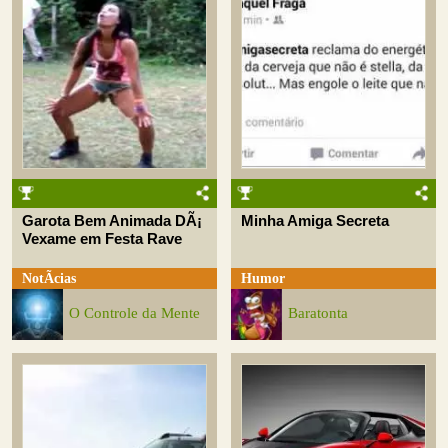
Garota Bem Animada DÃ¡
Minha Amiga Secreta
Vexame em Festa Rave
NotÃ­cias
Humor
O Controle da Mente
Baratonta