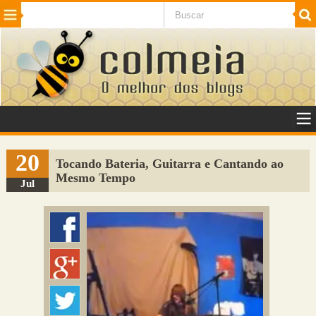
Beleza
Cinema e TV
Curiosidades
Esportes
Humor
Internet
Jogos
NotÃ­cias
Planeta
SaÃºde
Tecnologia
VeÃ­culos
Adulto
Sugerir Link
20
Tocando Bateria, Guitarra e Cantando ao
Mesmo Tempo
Adicionar Blog
Jul
Colmeia Exchange
Perguntas Frequentes
Sobre
Contato